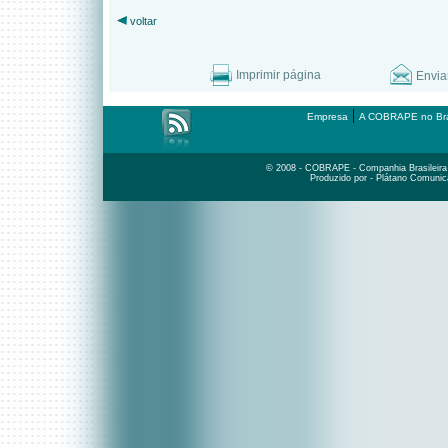
voltar
Imprimir página
Envia
|
Empresa
A COBRAPE no Bra
© 2008 - COBRAPE - Companhia Brasileira d
Produzido por - Plátano Comunic