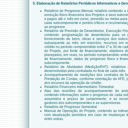
5. Elaboração de Relatórios Periódicos Informativos e Ger
Relatório de Progresso Mensal: relatório contendo a 
evolução físico-financeira dos Projetos e seus subc
e pagos até o mês em curso, previsão ou metas para
cada subcomponente e pontos críticos e recomendaç
ao progresso.
Relatório de Previsão de Desembolso, Execução Fin
contendo: programação de desembolso para os 
fornecimento de bens, obras e serviços dos subc
subsequente ao mês em exercício; recursos em 
crédito no período compreendido entre 1º a 30 de c
do Projeto, por fonte de financiamento; objetivos d
planejados, em reais, no período compreendido entre
de financiamento; status de progresso físico e finan
subcomponente.
Relatório de Atividades (Medição/RAT): relatório
desenvolvidas pela contratada no final de cada mês.
Acompanhamento de medições dos contratos de for
Prestação de Contas, conforme orientação da AFD, 
dos recursos da operação de crédito.
Relatório Financeiro Intermediário Trimestral.
Atas das reuniões de acompanhamento do and
contendo informações sobre o progresso de cada s
assumidos e prazos de cumprimento, e as reco
gestores dos subcomponentes e as supervisoras.
Relatório de Progresso Semestral.
Manual de Operação do Projeto, contendo as rotinas
com atualização periódica em caso de mudanças de 
entre outras.