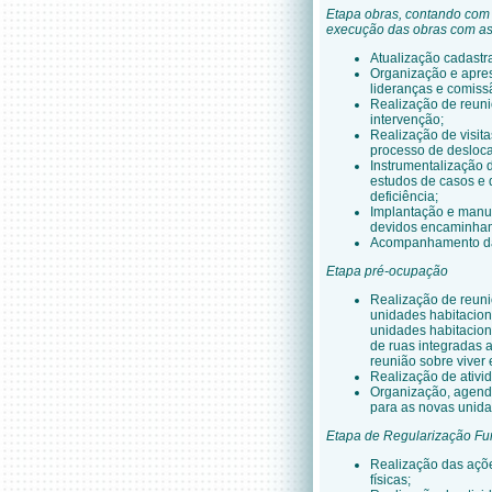
Etapa obras, contando com 
execução das obras com as 
Atualização cadastr
Organização e apres
lideranças e comiss
Realização de reuni
intervenção;
Realização de visit
processo de desloca
Instrumentalização d
estudos de casos e
deficiência;
Implantação e manut
devidos encaminhame
Acompanhamento da e
Etapa pré-ocupação
Realização de reuni
unidades habitacion
unidades habitacion
de ruas integradas 
reunião sobre vive
Realização de ativid
Organização, agend
para as novas unida
Etapa de Regularização Fu
Realização das açõ
físicas;