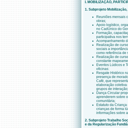
I. MOBILIZAÇÃO, PARTI
1. Subprojeto Mobilização
Reuniões mensais c
obras;
Apoio logístico, org
no CadÚnico do Gov
Formação, capacitaç
participativa nos terr
Acompanhamento das
Realização de curso
sociais a importânc
como referência de 
Realização de curso
constante mapeament
Eventos Lúdicos e 
oficinas:
Resgate Histórico n
presença de morador
Café, que represent
elaboração coletiva 
grupos de interação
Dança Circular prop
aprenderem sobre o 
comunitária;
Estatuto da Criança
crianças de forma lú
informações sobre a 
2. Subprojeto Trabalho So
e da Regularização Fundiá