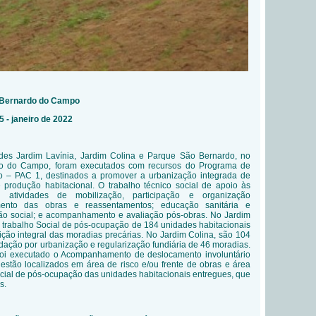
o Bernardo do Campo
 - janeiro de 2022
ades
Jardim Lavínia, Jardim Colina e Parque São Bernardo, no
do do Campo, foram executados com recursos do Programa de
o – PAC 1, destinados a promover a urbanização integrada de
 produção habitacional. O trabalho técnico social de apoio às
de atividades de m
obilização, participação e organização
mento das obras e reassentamentos; educação sanitária e
são social; e acompanhamento e avaliação pós-obras. No Jardim
o trabalho
Social de
p
ós-ocupação
de 184 unidades habitacionais
uição integral das moradias precárias. No Jardim Colina, são 104
dação por urbanização e regularização fundiária de 46 moradias.
foi executado o
Acompanhamento de deslocamento involuntário
s estão localizados em área de risco e/ou frente de obras e área
cial de
p
ós-ocupação das
u
nidades
h
abitacionais entregues
, que
s.