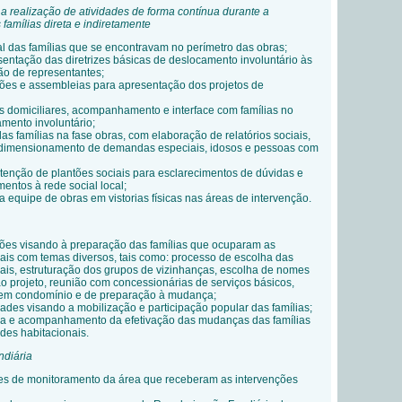
a realização de atividades de forma contínua durante a
famílias direta e indiretamente
al das famílias que se encontravam no perímetro das obras;
entação das diretrizes básicas de deslocamento involuntário às
ão de representantes;
ões e assembleias para apresentação dos projetos de
as domiciliares, acompanhamento e interface com famílias no
mento involuntário;
as famílias na fase obras, com elaboração de relatórios sociais,
 dimensionamento de demandas especiais, idosos e pessoas com
enção de plantões sociais para esclarecimentos de dúvidas e
ntos à rede social local;
quipe de obras em vistorias físicas nas áreas de intervenção.
ões visando à preparação das famílias que ocuparam as
ais com temas diversos, tais como: processo de escolha das
ais, estruturação dos grupos de vizinhanças, escolha de nomes
ao projeto, reunião com concessionárias de serviços básicos,
r em condomínio e de preparação à mudança;
ades visando a mobilização e participação popular das famílias;
a e acompanhamento da efetivação das mudanças das famílias
des habitacionais.
ndiária
es de monitoramento da área que receberam as intervenções