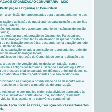
CIPAÇÃO E ORGANIZAÇÃO COMUNITÁRIA – MOC
, Participação e Organização Comunitária
om a comissão de representantes para o acompanhamento das
anização e aplicação de questionários para inclusão das famílias
erno Federal;
ão, fortalecimento e acompanhamento de instâncias de gestão
itórios;
 plenárias para elaboração de Orçamentos Participativos;
 de lideranças comunitárias, objetivando despertar nos atores
ia da participação democrática, baseando-se na atuação em rede,
sustentabilidade;
 de capacitação voltado à comissão de representantes, além do
o de novas lideranças locais;
Temáticos de Integração da Comunidade com a realização das
as áreas de intervenção objetos desta contratação, com a
es mais antigos dos territórios utilizando a metodologia Word
a um processo criativo baseado em diálogos entre indivíduos, na
e colaborativa entre os participantes que são divididos em
;
orcionando às crianças a possibilidade de se descontraírem e
respeito ao próximo e a importância de organização
 e Adolescente com público mirim, cuja atividade apresentou às
dica e ilustrativa o conteúdo do ECA, sobretudo, reforçando
vida familiar, escolar e na convivência condominial;
cial de Apoio Social às Obras, Execução dos Reassentamentos
ria