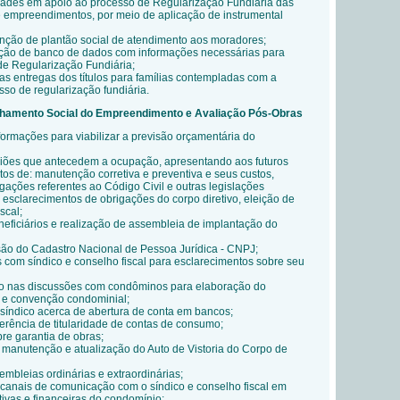
dades em apoio ao processo de Regularização Fundiária das
 empreendimentos, por meio de aplicação de instrumental
nção de plantão social de atendimento aos moradores;
ação de banco de dados com informações necessárias para
e Regularização Fundiária;
 entregas dos títulos para famílias contempladas com a
sso de regularização fundiária.
hamento Social do Empreendimento e Avaliação Pós-Obras
ormações para viabilizar a previsão orçamentária do
niões que antecedem a ocupação, apresentando aos futuros
os de: manutenção corretiva e preventiva e seus custos,
gações referentes ao Código Civil e outras legislações
 esclarecimentos de obrigações do corpo diretivo, eleição de
scal;
ficiários e realização de assembleia de implantação do
ão do Cadastro Nacional de Pessoa Jurídica - CNPJ;
 com síndico e conselho fiscal para esclarecimentos sobre seu
o nas discussões com condôminos para elaboração do
 e convenção condominial;
índico acerca de abertura de conta em bancos;
ferência de titularidade de contas de consumo;
e garantia de obras;
 manutenção e atualização do Auto de Vistoria do Corpo de
mbleias ordinárias e extraordinárias;
 canais de comunicação com o síndico e conselho fiscal em
tivas e financeiras do condomínio;