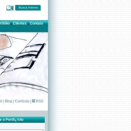
Busca Interna
|
|
rtfólio
Clientes
Contato
il
|
Blog
|
Currículo
|
RSS
 o Portfï¿½lio