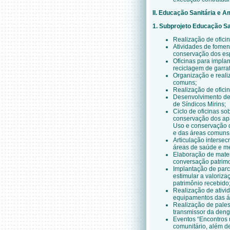
II. Educação Sanitária e A
1. Subprojeto Educação Sa
Realização de oficin
Atividades de fomen
conservação dos es
Oficinas para impla
reciclagem de garraf
Organização e reali
comuns;
Realização de oficin
Desenvolvimento de 
de Síndicos Mirins;
Ciclo de oficinas so
conservação dos ap
Uso e conservação 
e das áreas comuns
Articulação intersec
áreas de saúde e m
Elaboração de mater
conversação patrimo
Implantação de parce
estimular a valoriza
patrimônio recebido
Realização de ativi
equipamentos das á
Realização de pales
transmissor da deng
E
ventos “Encontros n
comunitário, além d