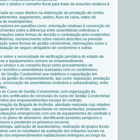
 o síndico e conselho fiscal para tratar de assuntos relativos à
nada ao corpo diretivo na elaboração de prestação de contas
ebimentos, pagamentos, saldos, fluxo de caixa, rateio de
a de inadimplentes;
radores em questões como: orientação relativas à convenção do
cimentos sobre a diferença entre assembleias ordinárias e
formações sobre formas de decisão e contratação pelo condomínio
eitorias, esclarecimento sobre valores descritos na previsão
tação sobre formas de gestão condominial, informações sobre a
ratação de seguro obrigatório do condomínio e outras
co sobre a necessidade de verificação periódica do estado de
eas e equipamentos comuns ao empreendimento;
ao síndico e ao conselho fiscal sobre procedimentos de
e reuniões e assembleias realizadas com os condôminos;
 de Gestão Condominial que viabilizou a capacitação em
s da gestão do empreendimento, tais como: legislação, prestação
xa, convocação de assembleias (ordinária e extraordinária), entre
tes;
a do Curso de Gestão Condominial, com organização da
a dos certificados de conclusão do curso de Gestão Condominial
iretivo dos empreendimentos escopo do contrato;
rmação da Brigada de Incêndio, atividade realizada cujo objetivo
rigada de Incêndio, capacitando os representantes, preparando-
 situações emergenciais com uso de equipamentos de combate a
do no plano de abandono, identificando produtos perigosos e
iscos e prestando os primeiros socorros;
ologia, aplicação de questionários, realização de grupos focais
atório com os resultados da avaliação dos impactos sociais na
ão dos empreendimentos habitacionais entregues ao longo da
.