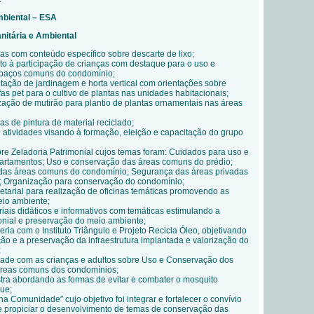
mbiental – ESA
nitária e Ambiental
as com conteúdo específico sobre descarte de lixo;
to à participação de crianças com destaque para o uso e
paços comuns do condomínio;
ntação de jardinagem e horta vertical com orientações sobre
as pet para o cultivo de plantas nas unidades habitacionais;
zação de mutirão para plantio de plantas ornamentais nas áreas
as de pintura de material reciclado;
atividades visando à formação, eleição e capacitação do grupo
bre Zeladoria Patrimonial cujos temas foram: Cuidados para uso e
artamentos; Uso e conservação das áreas comuns do prédio;
das áreas comuns do condomínio; Segurança das áreas privadas
; Organização para conservação do condomínio;
retarial para realização de oficinas temáticas promovendo as
eio ambiente;
iais didáticos e informativos com temáticas estimulando a
nial e preservação do meio ambiente;
ria com o Instituto Triângulo e Projeto Recicla Óleo, objetivando
ção e a preservação da infraestrutura implantada e valorização do
;
dade com as crianças e adultos sobre Uso e Conservação dos
reas comuns dos condomínios;
tra abordando as formas de evitar e combater o mosquito
ue;
a Comunidade” cujo objetivo foi integrar e fortalecer o convívio
e propiciar o desenvolvimento de temas de conservação das