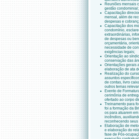
Reuniões mensais com
gestão condominial;
Capacitação direcio
mensal, além de rec
despesas e cobranç
Capacitação dos mo
condomínio, esclare
extraordinárias, in
de despesas ou benf
orçamentária, orien
necessidade de cont
exigências legais;
Orientação ao síndi
conservação das ár
Orientações gerais 
elaboração de ata d
Realização do curso
assuntos específico
de contas, livro cai
outros temas relevan
Evento de Formatur
cerimônia de entreg
ofertado ao corpo d
Treinamento para fo
foi a formação da B
os para atuarem em
incêndios, auxilian
reconhecendo seus r
Elaboração de metod
e elaboração do rel
fase de Pós-ocupaç
execução contratual