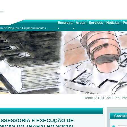
|
|
|
|
Empresa
Áreas
Serviços
Notícias
Po
ra de Projetos e Empreendimentos
Home
|
A COBRAPE no Bras
Consulte
ASSESSORIA E EXECUÇÃO DE
CNICAS DO TRABALHO SOCIAL