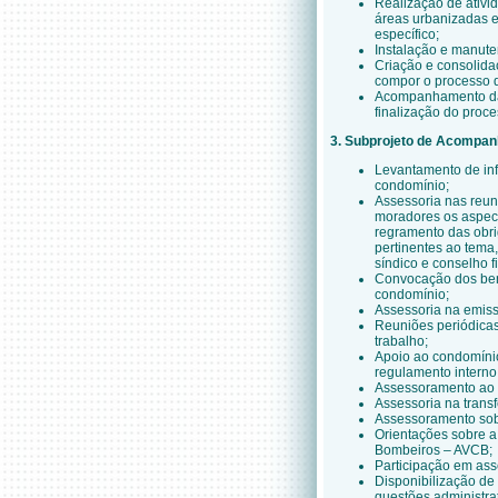
Realização de ativi
áreas urbanizadas e
específico;
Instalação e manute
Criação e consolid
compor o processo d
Acompanhamento das
finalização do proce
3. Subprojeto de Acompan
Levantamento de inf
condomínio;
Assessoria nas reu
moradores os aspect
regramento das obri
pertinentes ao tema,
síndico e conselho fi
Convocação dos bene
condomínio;
Assessoria na emiss
Reuniões periódicas
trabalho;
Apoio ao condomíni
regulamento interno
Assessoramento ao s
Assessoria na trans
Assessoramento sobr
Orientações sobre a
Bombeiros – AVCB;
Participação em asse
Disponibilização de
questões administra