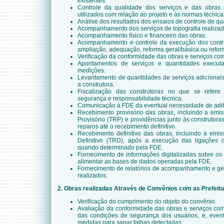
existentes.
Controle da qualidade dos serviços e das obras
utilizados com relação ao projeto e às normas técnic
Análise dos resultados dos ensaios de controle de qua
Acompanhamento dos serviços de topografia realizado
Acompanhamento físico e financeiro das obras.
Acompanhamento e controle da execução dos contrat
ampliação, adequação, reforma geral/básica ou refor
Verificação da conformidade das obras e serviços com
Apontamentos de serviços e quantidades execut
medições.
Levantamento de quantidades de serviços adicionais
a construtora.
Fiscalização das construtoras no que se refere
segurança e responsabilidade técnica.
Comunicação à FDE da eventual necessidade de aditiv
Recebimento provisório das obras, incluindo a em
Provisório (TRP) e providências junto às construtor
reparos até o recebimento definitivo.
Recebimento definitivo das obras, incluindo a em
Definitivo (TRD), após a execução das ligações de
quando determinado pela FDE.
Fornecimento de informações digitalizadas sobre os
alimentar as bases de dados operadas pela FDE.
Fornecimento de relatórios de acompanhamento e ger
realizados.
2. Obras realizadas Através de Convênios com as Prefeit
Verificação do cumprimento do objeto do convênio.
Avaliação da conformidade das obras e serviços com
das condições de segurança dos usuários, e, even
medidas para sanar falhas detectadas;