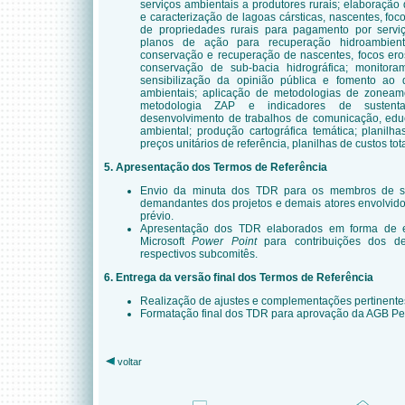
serviços ambientais a produtores rurais; elaboração
e caracterização de lagoas cársticas, nascentes, fo
de propriedades rurais para pagamento por servi
planos de ação para recuperação hidroambient
conservação e recuperação de nascentes, focos ero
conservação de sub-bacia hidrográfica; monitor
sensibilização da opinião pública e fomento ao
ambientais; aplicação de metodologias de zoneam
metodologia ZAP e indicadores de sustentab
desenvolvimento de trabalhos de comunicação, edu
ambiental; produção cartográfica temática; planilh
preços unitários de referência, planilhas de custos tot
5. Apresentação dos Termos de Referência
Envio da minuta dos TDR para os membros de su
demandantes dos projetos e demais atores envolvid
prévio.
Apresentação dos TDR elaborados em forma de e
Microsoft
Power Point
para
contribuições dos 
respectivos subcomitês
.
6.
Entrega da versão final dos Termos de Referência
Realização de ajustes e complementações pertinente
Formatação final dos TDR para aprovação da A
GB
Pei
voltar