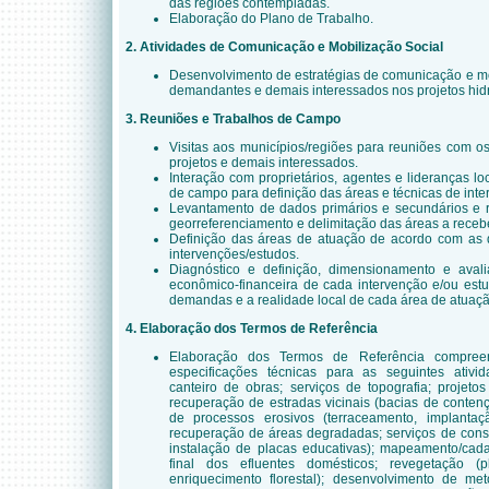
das regiões contempladas.
Elaboração do Plano de Trabalho.
2.
Atividades de
Comunicação e Mobilização Social
Desenvolvimento de estratégias de comunicação e mo
demandantes e demais interessados nos projetos hid
3. Reuniões e Trabalhos de Campo
Visitas aos municípios/regiões para reuniões com 
projetos e demais interessados.
Interação com proprietários, agentes e lideranças l
de campo para definição das áreas e técnicas de inte
Levantamento de dados primários e secundários e 
georreferenciamento e delimitação das áreas a receb
Definição das áreas de atuação de acordo com as
intervenções/estudos.
Diagnóstico e definição, dimensionamento e avali
econômico-financeira de cada intervenção e/ou est
demandas e a realidade local de cada área de atuaçã
4. Elaboração dos Termos de Referência
Elaboração dos Termos de Referência compree
especificações técnicas para as seguintes ativid
canteiro de obras; serviços de
topografia; projeto
recuperação de estradas vicinais (bacias de contenç
de processos erosivos (terraceamento, implanta
recuperação de áreas degradadas; serviços de cons
instalação de placas educativas); mapeamento/cada
final dos efluentes domésticos; revegetação (p
enriquecimento florestal); desenvolvimento de m