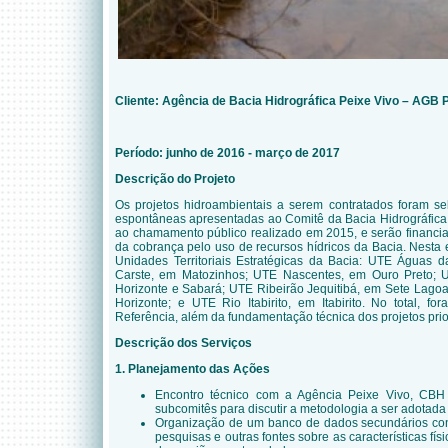
Cliente:
Agência de Bacia Hidrográfica Peixe Vivo – AGB 
Período: junho de 2016 - março de 2017
Descrição do Projeto
Os projetos
hidroambientais
a serem
contratados
foram se
espontâneas apresentadas ao Comitê da Bacia Hidrográfica
ao chamamento público realizado em 2015, e serão financi
da cobrança pelo uso de recursos hídricos
d
a Bacia.
Nesta e
Unidades Territoriais Estratégicas da Bacia: UTE Água
Carste, em Matozinhos; UTE Nascentes, em Ouro Preto; 
Horizonte e Sabará; UTE Ribeirão Jequitibá, em Sete Lago
Horizonte; e UTE Rio Itabirito, em Itabirito. No total, f
Referência
, além da fundamentação técnica dos projetos pri
Descrição dos Serviços
1. Planejamento das Ações
Encontro técnico com a Agência Peixe Vivo, CBH 
subcomitês para discutir a metodologia a ser adotada
Organização de um banco de dados secundários con
pesquisas e outras fontes sobre as características fís