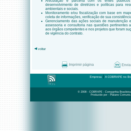
Articulação e parceria com os entes públicos
desenvolvimento de diretrizes e políticas para re
ambientais e sociais.
Monitoramento e/ou fiscalização com base em map
coleta de informações, verificação de sua consistênci
Gerenciamento das ações sociais de manutenção e
assessoria e consultoria nas questões pertinentes 
aos órgãos competentes e nos projetos que foram su
de vigência do contrato.
voltar
Imprimir página
Envia
|
Empresa
A COBRAPE no Bra
© 2008 - COBRAPE - Companhia Brasileira d
Produzido por - Plátano Comunic