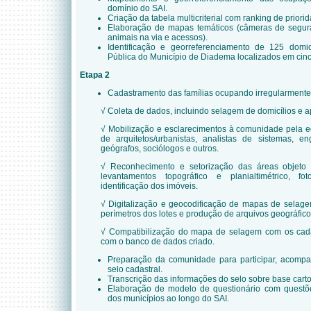
domínio do SAI.
Criação da tabela multicriterial com ranking de priori
Elaboração de mapas temáticos (câmeras de seguran
animais na via e acessos).
Identificação e georreferenciamento de 125 domic
Pública do Município de Diadema localizados em cinco
Etapa 2
Cadastramento das famílias ocupando irregularmente 
√ Coleta de dados, incluindo selagem de domicílios e a
√ Mobilização e esclarecimentos à comunidade pela eq
de arquitetos/urbanistas, analistas de sistemas, eng
geógrafos, sociólogos e outros.
√ Reconhecimento e setorização das áreas objeto
levantamentos topográfico e planialtimétrico, 
identificação dos imóveis.
√ Digitalização e geocodificação de mapas de selagem
perímetros dos lotes e produção de arquivos geográfico
√ Compatibilização do mapa de selagem com os cada
com o banco de dados criado.
Preparação da comunidade para participar, acompa
selo cadastral.
Transcrição das informações do selo sobre base cart
Elaboração de modelo de questionário com questões
dos municípios ao longo do SAI.