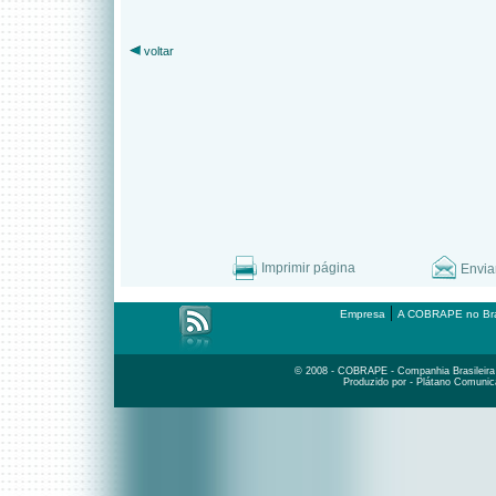
voltar
Imprimir página
Envia
|
Empresa
A COBRAPE no Bra
© 2008 - COBRAPE - Companhia Brasileira d
Produzido por - Plátano Comunic