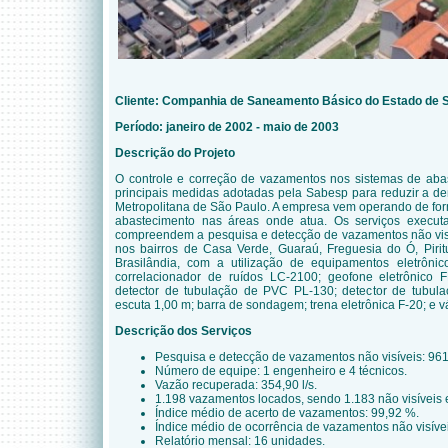
Cliente: Companhia de Saneamento Básico do Estado de 
Período: janeiro de 2002 - maio de 2003
Descrição do Projeto
O controle e correção de vazamentos nos sistemas de ab
principais medidas adotadas pela Sabesp para reduzir a 
Metropolitana de São Paulo. A empresa vem operando de for
abastecimento nas áreas onde atua. Os serviços execut
compreendem a pesquisa e detecção de vazamentos não vis
nos bairros de Casa Verde, Guaraú, Freguesia do Ó, Piri
Brasilândia, com a utilização de equipamentos eletrônic
correlacionador de ruídos LC-2100; geofone eletrônico F
detector de tubulação de PVC PL-130; detector de tubula
escuta 1,00 m; barra de sondagem; trena eletrônica F-20; e 
Descrição dos Serviços
Pesquisa e detecção de vazamentos não visíveis: 961
Número de equipe: 1 engenheiro e 4 técnicos.
Vazão recuperada: 354,90 l/s.
1.198 vazamentos locados, sendo 1.183 não visíveis e
Índice médio de acerto de vazamentos: 99,92 %.
Índice médio de ocorrência de vazamentos não visívei
Relatório mensal: 16 unidades.