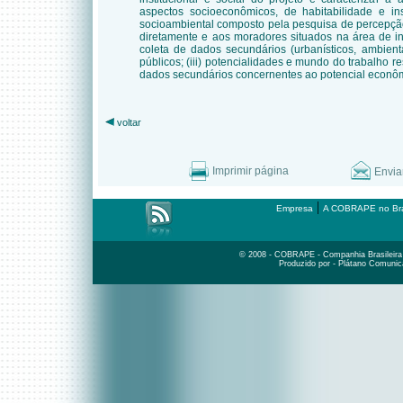
aspectos socioeconômicos, de habitabilidade e ins
socioambiental composto pela pesquisa de percepçã
diretamente e aos moradores situados na área de inf
coleta de dados secundários (urbanísticos, ambient
públicos; (iii) potencialidades e mundo do trabalho r
dados secundários concernentes ao potencial econôm
voltar
Imprimir página
Envia
|
Empresa
A COBRAPE no Bra
© 2008 - COBRAPE - Companhia Brasileira d
Produzido por - Plátano Comunic