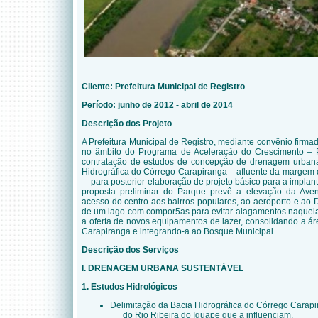
Cliente:
Prefeitura Municipal de Registro
Período: junho de 2012 - abril de 2014
Descrição dos Projeto
A Prefeitura Municipal de Registro, mediante convênio firma
no âmbito do Programa de Aceleração do Crescimento – 
contratação de estudos de concepção
de drenagem urbana
Hidrográfica do Córrego Carapiranga – afluente da margem d
–
para posterior elaboração de projeto básico para a impla
proposta preliminar do Parque prevê a elevação da Ave
acesso do centro aos bairros populares, ao aeroporto e ao Dis
de um lago com compor5as para evitar alagamentos naquela 
a oferta de novos equipamentos de lazer, consolidando a á
Carapiranga e integrando-a ao Bosque Municipal.
Descrição dos Serviços
I. DRENAGEM URBANA SUSTENTÁVEL
1. Estudos Hidrológicos
Delimitação da Bacia Hidrográfica do Córrego Carapi
do Rio Ribeira do Iguape que a influenciam.