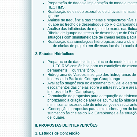
Preparação de dados e implantação do modelo matem
HEC HMS.
Realização de estudo específico de chuvas intensa
Iguape.
Análise de frequência das cheias e respectivos níveis
Iguape no trecho de desemboque do Rio Carapiranga
Análise das influências do regime de marés nas flutu
Ribeira de Iguape no trecho de desemboque do Rio Ca
situações com simultaneidade de cheias nessa Bacia
Realização das simulações hidrológicas para a obte
de cheias de projeto em diversas locais da bacia d
2. Estudos Hidráulicos
Preparação de dados e implantação do modelo matem
HEC RAS com ênfase para as condições de escoa
permanente ou transitório.
Hidrograma de Vazões: inserção dos hidrogramas d
interesse da Bacia do Córrego Carapiranga.
Avaliação diagnóstica do escoamento fluvial e dete
escoamentos das cheias sobre a infraestrutura e áreas
interesse do Rio Carapiranga.
Formulação de propostas para adequação do sistem
priorizando a criação de área de acumulação hídrica
minimizar a necessidade de intervenções estruturante
Concepção e propostas para a microdrenagem do bai
submetido às cheias do Rio Carapiranga e às situaç
de Iguape.
II. PROPOSTAS DE INTERVENÇÕES
1. Estudos de Concepção