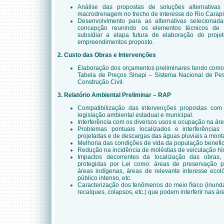
Análise das propostas de soluções alternativa
macrodrenagem no trecho de interesse do Rio Carapi
Desenvolvimento para as alternativas selecionad
concepção reunindo os elementos técnicos de 
subsidiar a etapa futura de elaboração do proje
empreendimentos proposto.
2. Custo das Obras e Intervenções
Elaboração dos orçamentos preliminares tendo como 
Tabela de Preços Sinapi – Sistema Nacional de Pes
Construção Civil.
3. Relatório Ambiental Preliminar – RAP
Compatibilização das intervenções propostas co
legislação ambiental estadual e municipal.
Interferência com os diversos usos e ocupação na área
Problemas pontuais localizados e interferências
projetadas e de descargas das águas pluviais a monta
Melhoria das condições de vida da população benefi
Redução na incidência de moléstias de veiculação híd
Impactos decorrentes da localização das obras,
protegidas por Lei como: áreas de preservação p
áreas indígenas, áreas de relevante interesse ecol
público intenso, etc.
Caracterização dos fenômenos do meio físico (inund
recalques, colapsos, etc.) que podem interferir nas ár