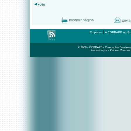
voltar
Imprimir página
Envia
|
Empresa
A COBRAPE no Bra
© 2008 - COBRAPE - Companhia Brasileira d
Produzido por - Plátano Comunic