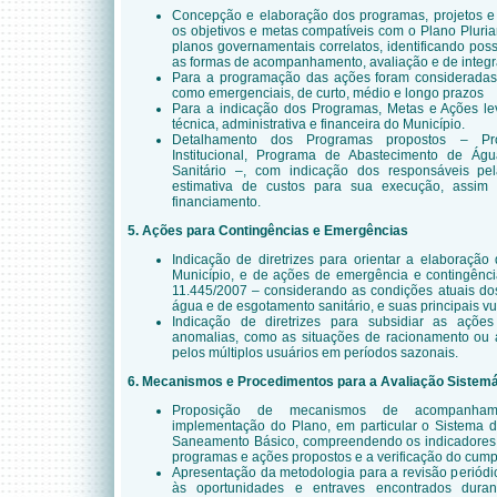
Concepção e elaboração dos programas, projetos e 
os objetivos e metas compatíveis com o Plano Pluri
planos governamentais correlatos, identificando poss
as formas de acompanhamento, avaliação e de integra
Para a programação das ações foram consideradas 
como emergenciais, de curto, médio e longo prazos
Para a indicação dos Programas, Metas e Ações l
técnica, administrativa e financeira do Município.
Detalhamento dos Programas propostos – Pr
Institucional, Programa de Abastecimento de Á
Sanitário –, com indicação dos responsáveis pel
estimativa de custos para sua execução, assim
financiamento.
5. Ações para Contingências e Emergências
Indicação de diretrizes para orientar a elaboraçã
Município, e de ações de emergência e contingênci
11.445/2007 – considerando as condições atuais do
água e de esgotamento sanitário, e suas principais vu
Indicação de diretrizes para subsidiar as açõ
anomalias, como as situações de racionamento o
pelos múltiplos usuários em períodos sazonais.
6. Mecanismos e Procedimentos para a Avaliação Sistem
Proposição de mecanismos de acompanham
implementação do Plano, em particular o Sistema d
Saneamento Básico, compreendendo os indicadores d
programas e ações propostos e a verificação do cump
Apresentação da metodologia para a revisão periódi
às oportunidades e entraves encontrados dura