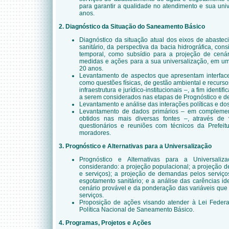
para garantir a qualidade no atendimento e sua uni
anos.
2. Diagnóstico da Situação do Saneamento Básico
Diagnóstico da situação atual dos eixos de abaste
sanitário, da perspectiva da bacia hidrográfica, con
temporal, como subsídio para a projeção de cenár
medidas e ações para a sua universalização, em um
20 anos.
Levantamento de aspectos que apresentam interfa
como questões físicas, de gestão ambiental e recurso
infraestrutura e jurídico-institucionais –, a fim identi
a serem considerados nas etapas de Prognóstico e d
Levantamento e análise das interações políticas e dos
Levantamento de dados primários – em compleme
obtidos nas mais diversas fontes –, através de v
questionários e reuniões com técnicos da Prefeitu
moradores.
3. Prognóstico e Alternativas para a Universalização
Prognóstico e Alternativas para a Universali
considerando: a projeção populacional; a projeção d
e serviços); a projeção de demandas pelos serviç
esgotamento sanitário; e a análise das carências id
cenário provável e da ponderação das variáveis que
serviços.
Proposição de ações visando atender à Lei Federal
Política Nacional de Saneamento Básico.
4. Programas, Projetos e Ações