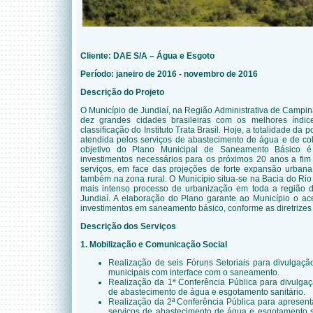
Cliente:
DAE S/A – Água e Esgoto
Período: janeiro de 2016 - novembro de 2016
Descrição do Projeto
O Município de Jundiaí, na Região Administrativa de Campin
dez grandes cidades brasileiras com os melhores índi
classificação do Instituto Trata Brasil. Hoje, a
totalidade da p
atendida pelos serviços de abastecimento de água e de col
objetivo do Plano Municipal de Saneamento Básico é
investimentos necessários para os próximos 20 anos a fi
serviços, em face das projeções de forte expansão urbana,
também na zona rural. O Município situa-se na Bacia do Ri
mais intenso processo de urbanização em toda a região d
Jundiaí. A elaboração do Plano garante ao Município o a
investimentos em saneamento básico, conforme as diretrize
Descrição dos Serviços
1. Mobilização e Comunicação Social
Realização de seis Fóruns Setoriais para divulgação
municipais com interface com o saneamento.
Realização da 1ª Conferência Pública para divulgaç
de abastecimento de água e esgotamento sanitário.
Realização da 2ª Conferência Pública para apresen
serviços de abastecimento de água e esgotamento sa