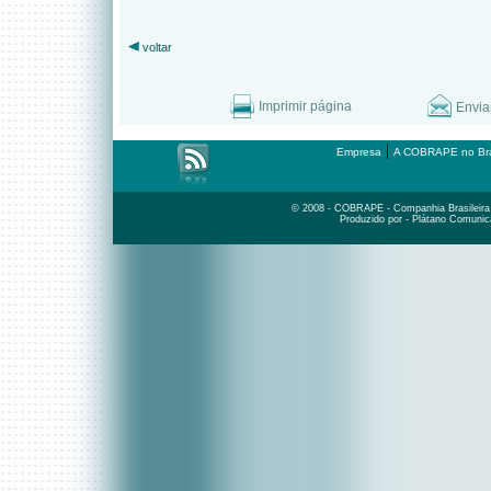
voltar
Imprimir página
Envia
|
Empresa
A COBRAPE no Bra
© 2008 - COBRAPE - Companhia Brasileira d
Produzido por - Plátano Comunic