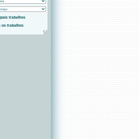
ipais trabalhos
 os trabalhos