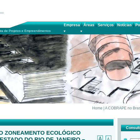
|
|
|
|
Empresa
Áreas
Serviços
Notícias
Po
ra de Projetos e Empreendimentos
Home
|
A COBRAPE no Bras
Consulte
O ZONEAMENTO ECOLÓGICO
ESTADO DO RIO DE JANEIRO –