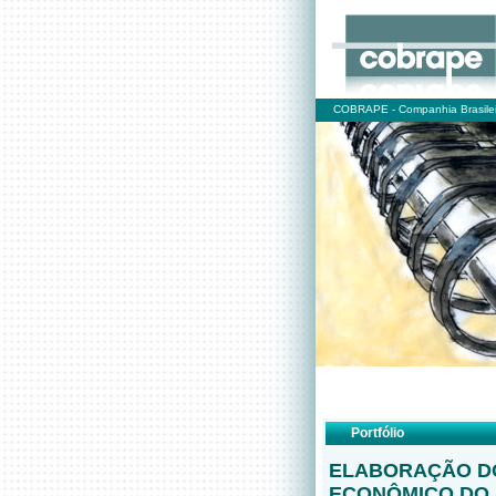
COBRAPE - Companhia Brasilei
Portfólio
ELABORAÇÃO D
ECONÔMICO DO 