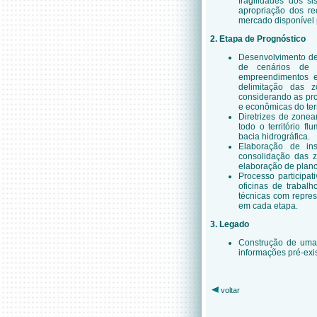
fragilidades dos si
apropriação dos r
mercado disponível 
2. Etapa de Prognóstico
Desenvolvimento de
de cenários de 
empreendimentos e
delimitação das z
considerando as pro
e econômicas do terr
Diretrizes de zonea
todo o território 
bacia hidrográfica.
Elaboração de ins
consolidação das z
elaboração de plano
Processo particip
oficinas de trabalh
técnicas com repres
em cada etapa.
3. Legado
Construção de uma
informações pré-exi
voltar