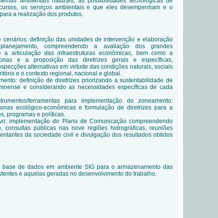
stemas ambientais naturais, as possibilidades tecnológicas de
ecursos, os serviços ambientais e que eles desempenham e o
para a realização dos produtos.
 cenários: definição das unidades de intervenção e elaboração
planejamento, compreendendo a avaliação dos grandes
 a articulação das infraestruturas econômicas, bem como a
onas e a proposição das diretrizes gerais e específicas,
specções alternativas em virtude das condições naturais, sociais
itório e o contexto regional, nacional e global.
mento: definição de diretrizes priorizando a sustentabilidade de
fluminense e considerando as necessidades específicas de cada
trumentos/ferramentas para implementação do zoneamento:
onas ecológico-econômicas e formulação de diretrizes para a
s, programas e políticas.
ativo: implementação do Plano de Comunicação compreendendo
o, consultas públicas nas nove regiões hidrográficas, reuniões
entantes da sociedade civil e divulgação dos resultados obtidos
 base de dados em ambiente SIG para o armazenamento das
stentes e aquelas geradas no desenvolvimento do trabalho.