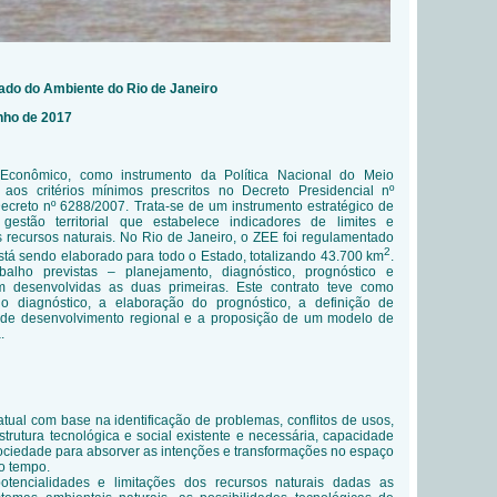
tado do Ambiente do Rio de Janeiro
unho de 2017
Econômico, como instrumento da Política Nacional do Meio
aos critérios mínimos prescritos no Decreto Presidencial nº
ecreto nº 6288/2007. Trata-se de um instrumento estratégico de
gestão territorial que estabelece indicadores de limites e
 recursos naturais. No Rio de Janeiro, o ZEE foi regulamentado
2
está sendo elaborado para todo o Estado, totalizando 43.700 km
.
alho previstas – planejamento, diagnóstico, prognóstico e
m desenvolvidas as duas primeiras. Este contrato teve como
do diagnóstico, a elaboração do prognóstico, a definição de
cas de desenvolvimento regional e a proposição de um modelo de
.
atual com base na identificação de problemas, conflitos de usos,
strutura tecnológica e social existente e necessária, capacidade
ociedade para absorver as intenções e transformações no espaço
do tempo.
potencialidades e limitações dos recursos naturais dadas as