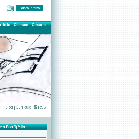
Busca Interna
|
|
rtfólio
Clientes
Contato
il
|
Blog
|
Currículo
|
RSS
 o Portfï¿½lio