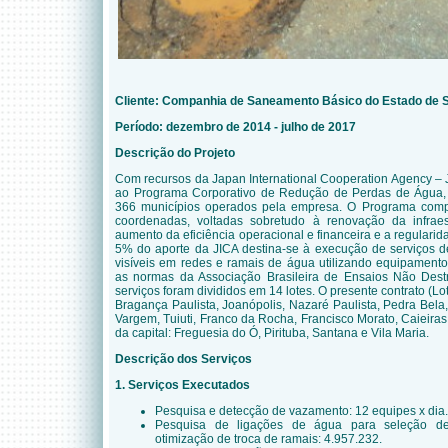
Cliente:
Companhia de Saneamento Básico do Estado de S
Período: dezembro de 2014 - julho de 2017
Descrição do Projeto
Com recursos da Japan International Cooperation Agency – 
ao
Programa Corporativo de Redução de Perdas de Água
366 municípios operados pela empresa. O Programa com
coordenadas, voltadas sobretudo à renovação da infrae
aumento da eficiência operacional e financeira e a regulari
5% do aporte da JICA destina-se à execução de serviços 
visíveis
em redes e ramais de água utilizando equipamento
as normas da Associação Brasileira de Ensaios Não Destr
serviços foram divididos em 14 lotes. O presente contrato (L
Bragança Paulista, Joanópolis, Nazaré Paulista, Pedra Bela,
Vargem, Tuiuti, Franco da Rocha, Francisco Morato, Caieiras
da capital: Freguesia do Ó, Pirituba, Santana e Vila Maria.
Descrição dos Serviços
1. Serviços Executados
Pesquisa e detecção de vazamento: 12 equipes x dia.
Pesquisa de ligações de água para seleção de
otimização de troca de ramais: 4.957.232.