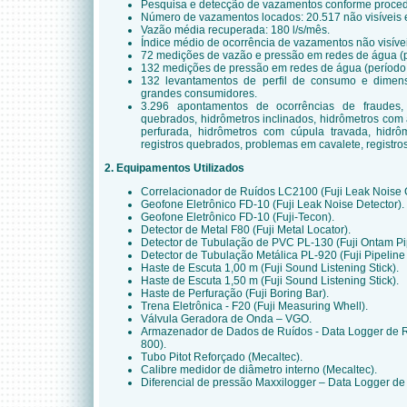
Pesquisa e detecção de vazamentos conforme proced
Número de vazamentos locados: 20.517 não visíveis e 
Vazão média recuperada: 180 l/s/mês.
Índice médio de ocorrência de vazamentos não visíve
72 medições de vazão e pressão em redes de água (p
132 medições de pressão em redes de água (período 
132 levantamentos de perfil de consumo e dimen
grandes consumidores.
3.296 apontamentos de ocorrências de fraudes, l
quebrados, hidrômetros inclinados, hidrômetros com
perfurada, hidrômetros com cúpula travada, hidr
registros quebrados, problemas em cavalete, registro
2. Equipamentos Utilizados
Correlacionador de Ruídos LC2100 (Fuji Leak Noise C
Geofone Eletrônico FD-10 (Fuji Leak Noise Detector).
Geofone Eletrônico FD-10 (Fuji-Tecon).
Detector de Metal F80 (Fuji Metal Locator).
Detector de Tubulação de PVC PL-130 (Fuji Ontam Pi
Detector de Tubulação Metálica PL-920 (Fuji Pipeline
Haste de Escuta 1,00 m (Fuji Sound Listening Stick).
Haste de Escuta 1,50 m (Fuji Sound Listening Stick).
Haste de Perfuração (Fuji Boring Bar).
Trena Eletrônica - F20 (Fuji Measuring Whell).
Válvula Geradora de Onda – VGO.
Armazenador de Dados de Ruídos - Data Logger de 
800).
Tubo Pitot Reforçado (Mecaltec).
Calibre medidor de diâmetro interno (Mecaltec).
Diferencial de pressão Maxxilogger – Data Logger d