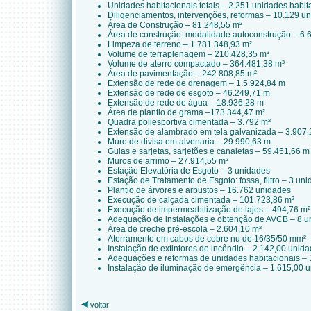
Unidades habitacionais totais – 2.251 unidades habit
Diligenciamentos, intervenções, reformas – 10.129 u
Área de Construção – 81.248,55 m²
Área de construção: modalidade autoconstrução – 6.
Limpeza de terreno – 1.781.348,93 m²
Volume de terraplenagem – 210.428,35 m³
Volume de aterro compactado – 364.481,38 m³
Área de pavimentação – 242.808,85 m²
Extensão de rede de drenagem – 1.5.924,84 m
Extensão de rede de esgoto – 46.249,71 m
Extensão de rede de água – 18.936,28 m
Área de plantio de grama –173.344,47 m²
Quadra poliesportiva cimentada – 3.792 m²
Extensão de alambrado em tela galvanizada – 3.907
Muro de divisa em alvenaria – 29.990,63 m
Guias e sarjetas, sarjetões e canaletas – 59.451,66 m
Muros de arrimo – 27.914,55 m²
Estação Elevatória de Esgoto – 3 unidades
Estação de Tratamento de Esgoto: fossa, filtro – 3 un
Plantio de árvores e arbustos – 16.762 unidades
Execução de calçada cimentada – 101.723,86 m²
Execução de impermeabilização de lajes – 494,76 m²
Adequação de instalações e obtenção de AVCB – 8 u
Área de creche pré-escola – 2.604,10 m²
Aterramento em cabos de cobre nu de 16/35/50 mm² 
Instalação de extintores de incêndio – 2.142,00 unid
Adequações e reformas de unidades habitacionais – 
Instalação de iluminação de emergência – 1.615,00 
voltar