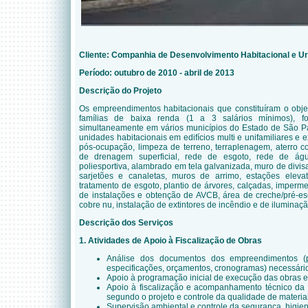
Cliente: Companhia de Desenvolvimento Habitacional e U
Período: outubro de 2010 - abril de 2013
Descrição do Projeto
Os empreendimentos habitacionais que constituíram o objet
famílias de baixa renda (1 a 3 salários mínimos), 
simultaneamente em vários municípios do Estado de São P
unidades habitacionais em edifícios multi e unifamiliares 
pós-ocupação, limpeza de terreno, terraplenagem, aterro c
de drenagem superficial, rede de esgoto, rede de ág
poliesportiva, alambrado em tela galvanizada, muro de divisa
sarjetões e canaletas, muros de arrimo, estações eleva
tratamento de esgoto, plantio de árvores, calçadas, imperm
de instalações e obtenção de AVCB, área de creche/pré-e
cobre nu, instalação de extintores de incêndio e de ilumina
Descrição dos Serviços
1.
Atividades de Apoio à Fiscalização de Obras
Análise dos documentos dos empreendimentos (pro
especificações, orçamentos, cronogramas) necessári
Apoio à programação inicial de execução das obras e
Apoio à fiscalização e acompanhamento técnico da 
segundo o projeto e controle da qualidade de materiai
Supervisão ambiental e controle da segurança, higien