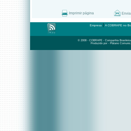
Imprimir página
Envia
|
Empresa
A COBRAPE no Bra
© 2008 - COBRAPE - Companhia Brasileira d
Produzido por - Plátano Comunic