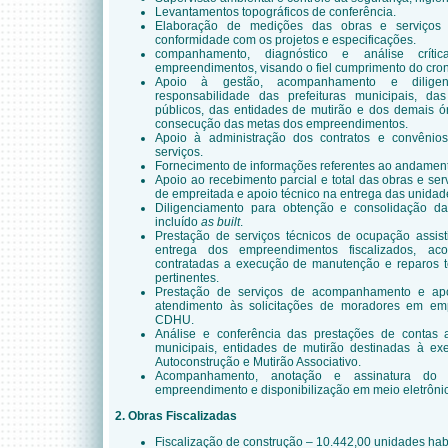
Levantamentos topográficos de conferência.
Elaboração de medições das obras e serviços 
conformidade com os projetos e especificações.
companhamento, diagnóstico e análise críti
empreendimentos, visando o fiel cumprimento do cron
Apoio à gestão, acompanhamento e diligen
responsabilidade das prefeituras municipais, da
públicos, das entidades de mutirão e dos demais ó
consecução das metas dos empreendimentos.
Apoio à administração dos contratos e convêni
serviços.
Fornecimento de informações referentes ao andamento
Apoio ao recebimento parcial e total das obras e ser
de empreitada e apoio técnico na entrega das unidad
Diligenciamento para obtenção e consolidação da
incluído
as built
.
Prestação de serviços técnicos de ocupação assist
entrega dos empreendimentos fiscalizados, a
contratadas a execução de manutenção e reparos t
pertinentes.
Prestação de serviços de acompanhamento e ap
atendimento às solicitações de moradores em em
CDHU.
Análise e conferência das prestações de contas a
municipais, entidades de mutirão destinadas à e
Autoconstrução e Mutirão Associativo.
Acompanhamento, anotação e assinatura do
empreendimento e disponibilização em meio eletrôn
2. Obras Fiscalizadas
Fiscalização de construção – 10.442,00 unidades hab