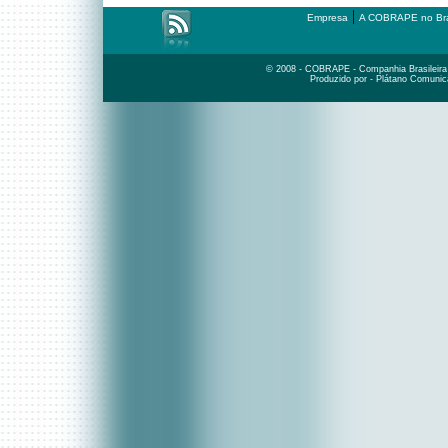
|
Empresa
A COBRAPE no Bra
© 2008 - COBRAPE - Companhia Brasileira d
Produzido por - Plátano Comunic