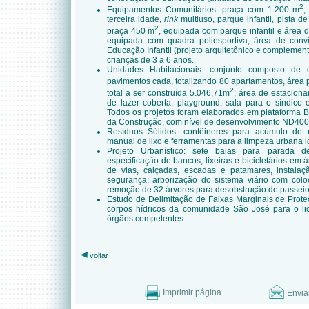
2
Equipamentos Comunitários: praça com 1.200 m
,
terceira idade,
rink
multiuso, parque infantil, pista d
2
praça 450 m
, equipada com parque infantil e área 
equipada com quadra poliesportiva, área de convív
Educação Infantil (projeto arquitetônico e compleme
crianças de 3 a 6 anos.
Unidades Habitacionais: conjunto composto de 
pavimentos cada, totalizando 80 apartamentos, área 
2
total a ser construída 5.046,71m
; área de estacion
de lazer coberta; playground; sala para o síndico 
Todos os projetos foram elaborados em plataforma 
da Construção, com nível de desenvolvimento ND400
Resíduos Sólidos: contêineres para acúmulo de r
manual de lixo e ferramentas para a limpeza urbana l
Projeto Urbanístico: sete baias para parada de 
especificação de bancos, lixeiras e bicicletários em á
de vias, calçadas, escadas e patamares, instalaç
segurança; arborização do sistema viário com col
remoção de 32 árvores para desobstrução de passeios
Estudo de Delimitação
de Faixas Marginais de Prote
corpos hídricos da comunidade São José para o li
órgãos competentes.
voltar
Imprimir página
Envia