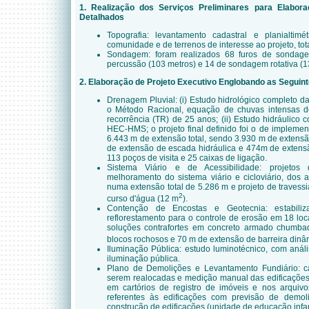
1. Realização dos Serviços Preliminares para Elabor
Detalhados
Topografia: levantamento cadastral e planialtim
comunidade e de terrenos de interesse ao projeto, to
Sondagem: foram realizados 68 furos de sonda
percussão (103 metros) e 14 de sondagem rotativa (1
2. Elaboração de Projeto Executivo Englobando as Seguint
Drenagem Pluvial: (i) Estudo hidrológico completo d
o Método Racional, equação de chuvas intensas 
recorrência (TR) de 25 anos; (ii) Estudo hidráuli
HEC-HMS; o projeto final definido foi o de impleme
6.443 m de extensão total, sendo 3.930 m de extens
de extensão de escada hidráulica e 474m de extensã
113 poços de visita e 25 caixas de ligação.
Sistema Viário e de Acessibilidade: projetos
melhoramento do sistema viário e cicloviário, dos
numa extensão total de 5.286 m e projeto de travess
2
curso d'água (12 m
).
Contenção de Encostas e Geotecnia: estabili
reflorestamento para o controle de erosão em 18 lo
soluções contrafortes em concreto armado chumbad
blocos rochosos e 70 m de extensão de barreira dinâ
Iluminação Pública: estudo luminotécnico, com análi
iluminação pública.
Plano de Demolições e Levantamento Fundiário: c
serem realocadas e medição manual das edificações
em cartórios de registro de imóveis e nos arquiv
referentes às edificações com previsão de demol
construção de edificações (unidade de educação infan