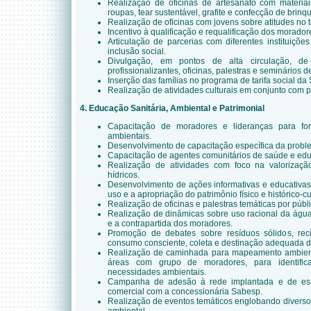
Realização de oficinas de artesanato com materiai
roupas, tear sustentável, grafite e confecção de brinq
Realização de oficinas com jovens sobre atitudes no 
Incentivo à qualificação e requalificação dos morado
Articulação de parcerias com diferentes instituiçõe
inclusão social.
Divulgação, em pontos de alta circulação, d
profissionalizantes, oficinas, palestras e seminários d
Inserção das famílias no programa de tarifa social d
Realização de atividades culturais em conjunto com p
4. Educação Sanitária, Ambiental e Patrimonial
Capacitação de moradores e lideranças para f
ambientais.
Desenvolvimento de capacitação específica da probl
Capacitação de agentes comunitários de saúde e ed
Realização de atividades com foco na valorizaçã
hídricos.
Desenvolvimento de ações informativas e educativas
uso e a apropriação do patrimônio físico e histórico-cu
Realização de oficinas e palestras temáticas por públi
Realização de dinâmicas sobre uso racional da água
e a contrapartida dos moradores.
Promoção de debates sobre resíduos sólidos, rec
consumo consciente, coleta e destinação adequada do
Realização de caminhada para mapeamento ambient
áreas com grupo de moradores, para identific
necessidades ambientais.
Campanha de adesão à rede implantada e de est
comercial com a concessionária Sabesp.
Realização de eventos temáticos englobando diverso