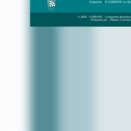
|
Empresa
A COBRAPE no Bra
© 2008 - COBRAPE - Companhia Brasileira d
Produzido por - Plátano Comunic