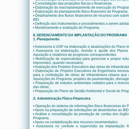
• Consolidação das projeções físicas e financeiras.
• Elaboração do macroplanejamento de execução do Progra
• Elaboração do planejamento físico-financeiro do Programa.
• Detalhamento dos fluxos financeiros de recursos com sub
BID.
• Definição dos instrumentos e procedimentos a serem adot
• Monitoramento e avaliação do Programa.
II. GERENCIAMENTO DA IMPLANTAÇÃO DO PROGRAMA
1. Planejamento
• Assessoria à UGP na elaboração e atualizações do Plano d
• Assessoria na elaboração, revisão e ajuste dos Planos
Aquisição e relatórios de progresso correspondentes.
• Mobilização de especialistas para gerenciar e propor sol
imprevistos, quando necessário;
• Avaliação dos Projetos Executivos das obras de infraestrutu
• Elaboração de Projetos Executivos de Engenharia necess
para a contratação de obras de infraestrutura urbana que
Aquisições do Programa: projetos de pavimentação, drenag
• Preparação de estudos ambientais voltados para o licenc
das obras;
• Preparação do Plano de Gestão Ambiental e Social do Pro
2: Administração Físico-Financeira
• Operação do sistema de informações físico-financeiras do 
• Apoio na preparação de solicitações de desembolso ao BID
• Análise e consolidação da prestação de contas dos órgão
Programa.
• Apoio na contabilização dos recursos movimentados.
• Assessoria no controle e supervisão da implantação fí