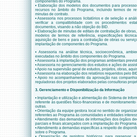
componentes do Programa.
• Elaboração dos modelos dos documentos para processo
recursos no âmbito do Programa, incluindo termos de refe
minutas de contrato.
• Assessoria nos processos licitatórios e de seleção e an
verificar a compatibilidade com os procedimentos esta
documentos, visando a não objeção do BID.
• Elaboração de minutas de editais de contratação de obras,
modelos de termos de referência, especificações técnic
aquisição de bens e para a contratação de obras ou serviç
implantação de componentes do Programa.
• Assessoria na análise técnica, socioeconômica, ambien
executadas no âmbito dos componentes do Programa.
• Assessoria à implantação dos programas ambientais previ
• Assessoria no gerenciamento dos estudos e ações de assis
• Apoio na supervisão geral de estudos, projetos, obras, aqui
• Assessoria na elaboração dos relatórios requeridos pelo BI
• Apoio no acompanhamento da aprovação nas companhias
reguladoras dos projetos elaborados pelas consultoras projet
3. Gerenciamento e Disponibilização da Informação
• Implantação e utilização e alimentação do Sistema de Inf
referente às questões físico-financeiras e de monitoramento
outras.
• Orientação da equipe gestora local no sentido de organizar
referentes ao Programa às comunidades e entidades interes
• Atendimento das demandas de informações dos órgãos deci
parciais e finais alcançados com a implantação do Programa
• Atendimento a demandas específicas a respeito de disponib
sobre o Programa.
• Organização de registros históricos para preservar