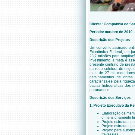
Cliente: Companhia de Sa
Período: outubro de 2010 –
Descrição dos Projetos
Um convênio assinado ent
Econômica Federal, em ja
23,7 milhões para ampliaç
investimento, a meta é as
presente contrato de pres
da rede coletora de esgot
mais de 27 mil moradores,
detalhamentos de obras 
caracteriza-se pela riquez
bacias hidrográficas dos r
paranaense.
Descrição dos Serviços
1. Projeto Executivo da R
Elaboração de memor
dimensionamento hid
Projeto estrutural p
Projeto estrutural p
Projeto para autori
travessias.