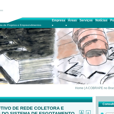
|
|
|
|
Empresa
Áreas
Serviços
Notícias
Po
ra de Projetos e Empreendimentos
Home
|
A COBRAPE no Bras
Consulte
TIVO DE REDE COLETORA E
 DO SISTEMA DE ESGOTAMENTO