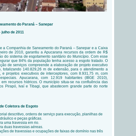
neamento do Paraná – Sanepar
 julho de 2011
re a Companhia de Saneamento do Paraná – Sanepar e a Caixa
neiro de 2010, garantiu a Apucarana recursos da ordem de R$
ão do sistema de esgotamento sanitário do Município. Com esse
segurar que 84% da população tenha acesso a esgoto tratado. O
tação de serviços compreende a elaboração de projeto executivo
o, totalizando 140.829,26 m de extensão, para o atendimento a
 e projetos executivos de interceptores, com 8.931,75 m, com
especiais. Apucarana, com 12.919 habitantes (IBGE 2010),
a em recursos hídricos. O município situa-se na confluência das
ios Pirapó, Ivaí e Tibagi, que abastecem grande parte do norte
ede Coletora de Esgoto
ial descritivo, ordens de serviço para execução, planilhas de
ráulico e peças gráficas.
ara uma travessia em rio.
ara duas travessias aéreas.
zações de travessias e ocupações de faixas de domínio nas três