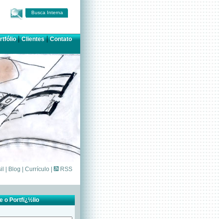
Busca Interna
|
|
rtfólio
Clientes
Contato
il
|
Blog
|
Currículo
|
RSS
 o Portfï¿½lio