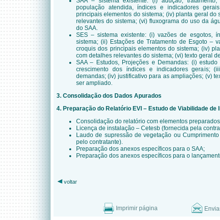
SAA – sistema existente: (i) adução, tratamento, d
população atendida, índices e indicadores gerais 
principais elementos do sistema; (iv) planta geral do 
relevantes do sistema; (vi) fluxograma do uso da água
do SAA.
SES – sistema existente: (i) vazões de esgotos, í
sistema; (ii) Estações de Tratamento de Esgoto – vaz
croquis dos principais elementos do sistema; (iv) pla
com detalhes relevantes do sistema; (vi) texto geral 
SAA – Estudos, Projeções e Demandas: (i) estudo p
crescimento dos índices e indicadores gerais; (i
demandas; (iv) justificativo para as ampliações; (v) t
ser ampliado.
3. Consolidação dos Dados Apurados
4. Preparação do Relatório EVI – Estudo de Viabilidade de
Consolidação do relatório com elementos preparados 
Licença de instalação – Cetesb (fornecida pela contra
Laudo de supressão de vegetação ou Cumprimento
pelo contratante).
Preparação dos anexos específicos para o SAA;
Preparação dos anexos específicos para o lançamento
voltar
Imprimir página
Envia