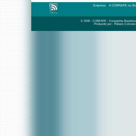
|
Empresa
A COBRAPE no Bra
© 2008 - COBRAPE - Companhia Brasileira d
Produzido por - Plátano Comunic