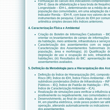
Formulação do cálculo dos indicadores compreendend
IDH-E: (taxa de alfabetização e taxa bruta de frequênc
Longevidade – IDH-L, determinando-se a média de anos
população das comunidades, em uma adaptação da 
Indicador Renda – IDH-R, com base nos valores de r
instrumentais de pesquisa; Cálculo do IDH por comu
aritmética simples desses três índices anteriores.
4. Caracterização Física e Ambiental
Criação do Boletim de Informações Cadastrais – BIC
orientar os levantamentos de campo de informações 
da habitação, meio ambiente, infraestrutura e serviço
Caracterização dos assentamentos com os seguint
Caracterização dos Assentamentos Subnormais (lo
população, área e morfologia); (ii) Qualificação
(legislação de uso e ocupação do solo, infraestru
habitações; (iii) Resultados do BIC: apresentação de
assentamentos avaliados.
5. Definição da Metodologia para a Hierarquização dos 
Definição do Índice de Hierarquização (IH), composto d
Risco (IR); Índice do IDH, Índice Físico-Ambiental – I
subíndices ponderados (Índice de Infraestrutura – I
Públicos – IEQ, Índice de Padrão de Habitação – IPH,
Índice de Caracterização Ambiental – ICA).
Realização de simulações para verificar a influência
positivamente ou negativamente, nas comunidades com
Desenvolvimento, ao final de cada etapa, de um mode
IH, em planilha eletrônica, onde pesos podem ser atr
operação, alterando automaticamente os indicadores 
dos assentamentos.