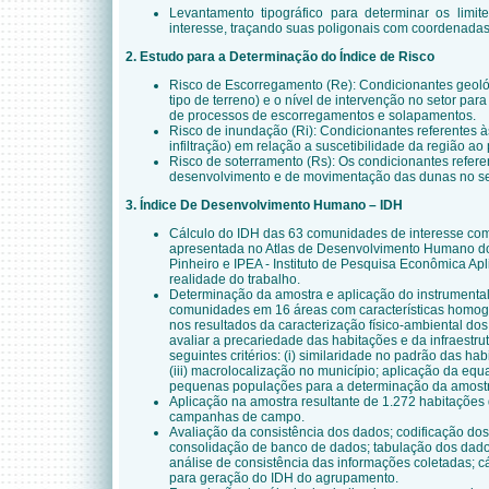
Levantamento tipográfico para determinar os limit
interesse, traçando suas poligonais com coordenada
2. Estudo para a Determinação do Índice de Risco
Risco de Escorregamento (Re): Condicionantes geoló
tipo de terreno) e o nível de intervenção no setor par
de processos de escorregamentos e solapamentos.
Risco de inundação (Ri): Condicionantes referentes às
infiltração) em relação a suscetibilidade da região a
Risco de soterramento (Rs): Os condicionantes refere
desenvolvimento e de movimentação das dunas no se
3. Índice De Desenvolvimento Humano – IDH
Cálculo do IDH das 63 comunidades de interesse co
apresentada no Atlas de Desenvolvimento Humano do
Pinheiro e IPEA - Instituto de Pesquisa Econômica Ap
realidade do trabalho.
Determinação da amostra e aplicação do instrumenta
comunidades em 16 áreas com características homog
nos resultados da caracterização físico-ambiental d
avaliar a precariedade das habitações e da infraestrut
seguintes critérios: (i) similaridade no padrão das habi
(iii) macrolocalização no município; aplicação da eq
pequenas populações para a determinação da amost
Aplicação na amostra resultante de 1.272 habitações
campanhas de campo.
Avaliação da consistência dos dados; codificação dos
consolidação de banco de dados; tabulação dos dados
análise de consistência das informações coletadas; c
para geração do IDH do agrupamento.