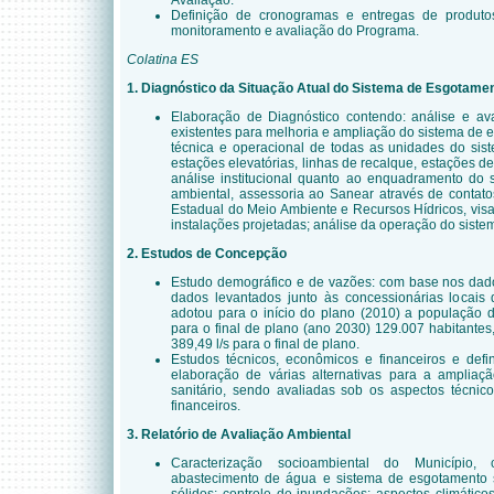
Avaliação.
Definição de cronogramas e entregas de produto
monitoramento e avaliação do Programa.
Colatina ES
1. Diagnóstico da Situação Atual do Sistema de Esgotamen
Elaboração de Diagnóstico contendo: análise e ava
existentes para melhoria e ampliação do sistema de e
técnica e operacional de todas as unidades do sist
estações elevatórias, linhas de recalque, estações de
análise institucional quanto ao enquadramento do 
ambiental, assessoria ao Sanear através de contato
Estadual do Meio Ambiente e Recursos Hídricos, vis
instalações projetadas; análise da operação do siste
2. Estudos de Concepção
Estudo demográfico e de vazões: com base nos dado
dados levantados junto às concessionárias locais 
adotou para o início do plano (2010) a população d
para o final de plano (ano 2030) 129.007 habitante
389,49 l/s para o final de plano.
Estudos técnicos, econômicos e financeiros e defin
elaboração de várias alternativas para a amplia
sanitário, sendo avaliadas sob os aspectos técnic
financeiros.
3. Relatório de Avaliação Ambiental
Caracterização socioambiental do Município,
abastecimento de água e sistema de esgotamento s