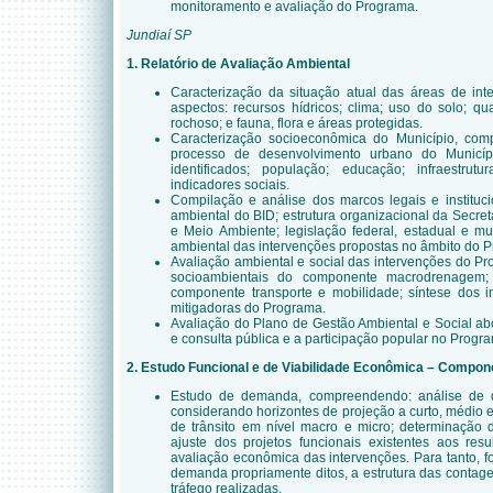
monitoramento e avaliação do Programa.
Jundiaí SP
1. Relatório de Avaliação Ambiental
Caracterização da situação atual das áreas de int
aspectos: recursos hídricos; clima; uso do solo; qua
rochoso; e fauna, flora e áreas protegidas.
Caracterização socioeconômica do Município, com
processo de desenvolvimento urbano do Municíp
identificados; população; educação; infraestrut
indicadores sociais.
Compilação e análise dos marcos legais e instituci
ambiental do BID; estrutura organizacional da Secre
e Meio Ambiente; legislação federal, estadual e mu
ambiental das intervenções propostas no âmbito do 
Avaliação ambiental e social das intervenções do P
socioambientais do componente macrodrenagem; 
componente transporte e mobilidade; síntese dos 
mitigadoras do Programa.
Avaliação do Plano de Gestão Ambiental e Social ab
e consulta pública e a participação popular no Progr
2. Estudo Funcional e de Viabilidade Econômica – Compon
Estudo de demanda, compreendendo: análise de 
considerando horizontes de projeção a curto, médio e
de trânsito em nível macro e micro; determinação d
ajuste dos projetos funcionais existentes aos resu
avaliação econômica das intervenções. Para tanto, f
demanda propriamente ditos, a estrutura das contag
tráfego realizadas.