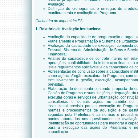
realizar pesquisas e trabalhos específicos demand
Avaliação.
Definição de cronogramas e entregas de produto
monitoramento e avaliação do Programa.
Cachoeiro do Itapemirim ES
1. Relatório de Avaliação Institucional
Avaliação da capacidade de programação e organiz
Planejamento e Programação e Sistema de Organizaçã
Avaliação da capacidade de execução, composta po
Pessoal; Sistema de Administração de Bens e Serviç
Financeira;
Análise da capacidade de controle interno em relaç
operações, confiabilidade da informação financeira
leis e regulamentos aplicáveis; e da capacidade de co
Apresentação de conclusão sobre a capacidade institu
como agência/órgão executora do Programa, com uma
exclusivamente à gestão, execução, acompanham
previstas.
Elaboração de documento contendo: proposta de e
Gestão do Programa e suas funções; adequação da equ
executar obras e serviços de urbanização, construção
consultorias e demais ações no âmbito do P
institucional previsto para a execução do Programa
normas e procedimentos de aquisição e de gestão
seguidas pela Prefeitura e as normas e procedim
pontos abordados nos questionários de avaliação 
identificação de oportunidades para melhorar a capaci
para a execução das ações do Programa; e nec
capacitação.