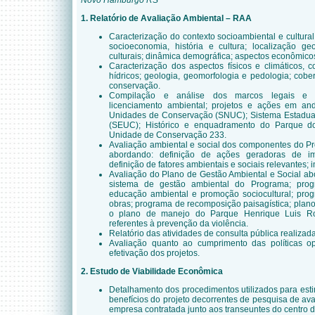
Novo Hamburgo RS
1. Relatório de Avaliação Ambiental – RAA
Caracterização do contexto socioambiental e cultur
socioeconomia, história e cultura; localização geo
culturais; dinâmica demográfica; aspectos econômicos;
Caracterização dos aspectos físicos e climáticos, 
hídricos; geologia, geomorfologia e pedologia; cober
conservação.
Compilação e análise dos marcos legais e ins
licenciamento ambiental; projetos e ações em an
Unidades de Conservação (SNUC); Sistema Estadua
(SEUC); Histórico e enquadramento do Parque d
Unidade de Conservação 233.
Avaliação ambiental e social dos componentes do P
abordando: definição de ações geradoras de im
definição de fatores ambientais e sociais relevantes;
Avaliação do Plano de Gestão Ambiental e Social ab
sistema de gestão ambiental do Programa; prog
educação ambiental e promoção sociocultural; prog
obras; programa de recomposição paisagística; plan
o plano de manejo do Parque Henrique Luis Roe
referentes à prevenção da violência.
Relatório das atividades de consulta pública realiza
Avaliação quanto ao cumprimento das políticas op
efetivação dos projetos.
2. Estudo de Viabilidade Econômica
Detalhamento dos procedimentos utilizados para est
benefícios do projeto decorrentes de pesquisa de ava
empresa contratada junto aos transeuntes do centro