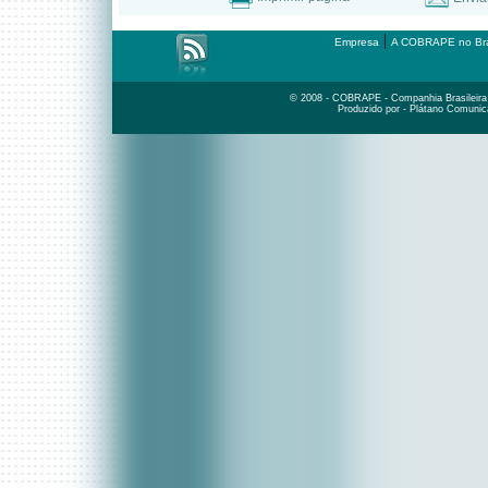
|
Empresa
A COBRAPE no Bra
© 2008 - COBRAPE - Companhia Brasileira d
Produzido por - Plátano Comunic