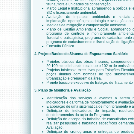
sólidos; controle de inundações; aspectos climáticos;
fauna, flora e unidades de conservação.
Marco Legal e Institucional abrangendo a política e 
BID e licenciamento ambiental;
Avaliação de impactos ambientais e sociais 
implantação, operação, metodologia e avaliação dos 
Medidas de mitigação e compensação ambiental.
Plano de Gestão Ambiental e Social, abrangendo o
programa de controle e monitoramento ambienta
florestal e paisagística, programa de cadastramento e
programa de cadastramento e fiscalização de ligaçõe
Consulta Pública.
4. Projeto Básico do Sistema de Esgotamento Sanitário
Projetos básicos das obras lineares, compreenden
20.109 m de linhas de recalque e 102 m de emissários
Projetos básicos e executivos para Estações Elevat
poços úmidos com bombas do tipo submersível, 
urbanização e drenagem da área.
Projeto básico e executivo de Estação de Tratamento
5. Plano de Monitoria e Avaliação
Identificação dos serviços e eventos a serem 
indicadores e da forma de monitoramento e avaliaçã
Elaboração de uma sistemática de monitoramento e a
Definição de indicadores de impacto, resulta
desdobramentos da ação do Programa.
Definição do escopo do trabalho de consultorias ex
realizar pesquisas e trabalhos específicos demand
Avaliação.
Definição de cronogramas e entregas de produto