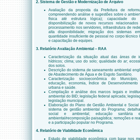
2. Sistema de Gestão e Modernização de Arquivo
Avaliação da proposta da Prefeitura de reform
compreendendo análise e sugestões sobre o ambient
física até estrutura lógica); capacidade d
disponibilização de novos recursos relacionad
processamento nos servidores, infraestrutura de red
alta disponibilidade; migração dos sistemas e
quantidade insuficiente de pessoal no corpo técnico
e capacitação de equipes.
3. Relatório Avaliação Ambiental – RAA
Caracterização da situação atual das áreas de i
hídricos; clima; uso do solo; qualidade do ar; ecossi
dos solos.
Descrição do sistema de saneamento ambiental engl
de Abastecimento de Água e de Esgoto Sanitário.
Caracterização socioeconômica do Município
educação, economia, Índice de Desenvolvimento 
urbana e saúde.
Compilação e análise dos marcos legais e instituc
ambiental do BID; legislação federal aplicada; legisla
legislação municipal.
Elaboração do Plano de Gestão Ambiental e Social 
sistema de gestão ambiental do Programa; detalh
social e ambiental; educação sanitária 
ambiental/recomposição paisagística; remoções e re
e a participação popular no Programa.
4. Relatório de Viabilidade Econômica
Estudo de viabilidade econômica com base nos mét