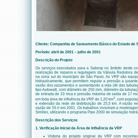
Cliente: Companhia de Saneamento Básico do Estado de 
Período: abril de 2001 – julho de 2001
Descrição do Projeto
Os serviços executados para a Sabesp no âmbito deste con
realização de reparos e regulagem da Válvula Redutora d
na zona sul do município de São Paulo. As VRP são equi
hidraulicamente, que permitem regular a pressão a jusant
vazão dos vazamentos e aumentando a vida útil das tubula
tipo Autowatt, com diâmetro de 250 mm, diâmetro da tubul
de entrada de 33 mca e pressão máxima de saída de 17 mca
2
em toda área de influência da VRP de 1,20 km
, com popula
e extensão da rede de distribuição de 25,5 km. A vazão re
vazão de 55 l/ em 2001. Os trabalhos incluíram a modelagem
Simões, utilizando o programa Pipe 2000 de simulação hidráu
Descrição dos Serviços
1. Verificação Inicial da Área de Influência da VRP
Vistoria do projeto original da VRP com reconheci