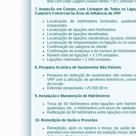
dias com Data Loggers (vazão média = 55 l; pressão 
7. Inspeção em Campo, com Listagem de Todas as Ligaç
Cadastro Comercial na Área de Influência da VRP
Localização de hidrômetros inclinados, quebra
inoperantes.
Localização de ligações sem hidrômetros.
Localização de ligações desativadas.
Localização de ligações clandestinas,
by pass
, hidrôm
Localização de irregularidades na ligação ou no caval
Confirmação da categoria do cliente.
Confirmação do endereço e do número do hidrômetro
Número total de ligações = 3.170 unidades.
Ligações vistoriadas = 2.269 unidades.
8. Pesquisa Acústica de Vazamentos Não Visíveis
Pesquisa de detecção de vazamentos não visíveis e
VRP com a utilização de geofones eletrônicos, corre
de escuta.
Extensão pesquisada = 25.500,00 m.
9. Instalação e Manutenção de Hidrômetros
Troca de 50 hidrômetros entre ligações sem hidrôme
quebrados, etc., e hidrômetros com prazo de validade
Retificação de 90 hidrômetros entre ligações com hidr
10. Remedição de Vazão e Pressões
Remedição, após os reparos e trocas, da vazão de 
pressões nos mesmos pontos da medição inicial, tam