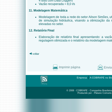
4 dias com Data Loggers
Vazão recuperada = 8,0 l/s
11. Modelagem Matemática
Modelagem de toda a rede do setor Ailson Simões, u
de simulação hidráulica, visando a otimização da
elevadas no setor.
12. Relatório Final
Elaboração de relatório final apresentando: a vaz
regulagem otimizada e o relatório da modelagem mat
voltar
Imprimir página
Envia
|
Empresa
A COBRAPE no Bra
© 2008 - COBRAPE - Companhia Brasileira d
Produzido por - Plátano Comunic