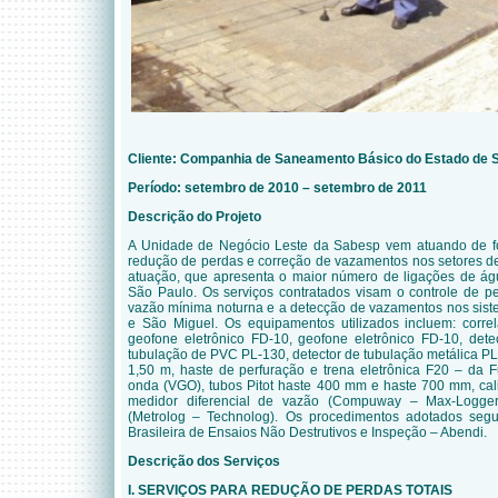
Cliente: Companhia de Saneamento Básico do Estado de 
Período: setembro de 2010 – setembro de 2011
Descrição do Projeto
A Unidade de Negócio Leste da Sabesp vem atuando de f
redução de perdas e correção de vazamentos nos setores d
atuação, que apresenta o maior número de ligações de ág
São Paulo. Os serviços contratados visam o controle de p
vazão mínima noturna e a detecção de vazamentos nos sist
e São Miguel. Os equipamentos utilizados incluem: corre
geofone eletrônico FD-10, geofone eletrônico FD-10, dete
tubulação de PVC PL-130, detector de tubulação metálica PL
1,50 m, haste de perfuração e trena eletrônica F20 – da F
onda (VGO), tubos Pitot haste 400 mm e haste 700 mm, ca
medidor diferencial de vazão (Compuway – Max-Logge
(Metrolog – Technolog). Os procedimentos adotados se
Brasileira de Ensaios Não Destrutivos e Inspeção – Abendi.
Descrição dos Serviços
I. SERVIÇOS PARA REDUÇÃO DE PERDAS TOTAIS