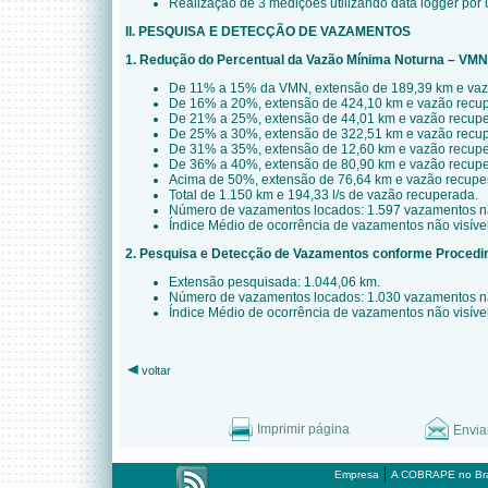
Realização de 3 medições utilizando data logger por 
II. PESQUISA E DETECÇÃO DE VAZAMENTOS
1. Redução do Percentual da Vazão Mínima Noturna – VM
De 11% a 15% da VMN, extensão de 189,39 km e vazã
De 16% a 20%, extensão de 424,10 km e vazão recupe
De 21% a 25%, extensão de 44,01 km e vazão recuper
De 25% a 30%, extensão de 322,51 km e vazão recupe
De 31% a 35%, extensão de 12,60 km e vazão recuper
De 36% a 40%, extensão de 80,90 km e vazão recuper
Acima de 50%, extensão de 76,64 km e vazão recuper
Total de 1.150 km e 194,33 l/s de vazão recuperada.
Número de vazamentos locados: 1.597 vazamentos não 
Índice Médio de ocorrência de vazamentos não visívei
2. Pesquisa e Detecção de Vazamentos conforme Proced
Extensão pesquisada: 1.044,06 km.
Número de vazamentos locados: 1.030 vazamentos não 
Índice Médio de ocorrência de vazamentos não visívei
voltar
Imprimir página
Envia
|
Empresa
A COBRAPE no Bra