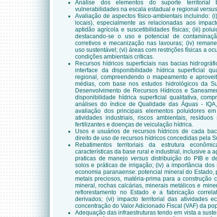
Análise dos elementos do suporte territorial 
vulnerabilidades na escala estadual e regional
versu
Avaliação de aspectos físico-ambientais incluindo: (i)
locais), especialmente as relacionadas aos impacto
aptidão agrícola e suscetibilidades físicas; (iii) pol
destacando-se o uso e potencial de contaminaçã
corretivos e mecanização nas lavouras; (iv) remanes
uso sustentável; (vi) áreas com restrições físicas a o
condições ambientais críticas.
Recursos hídricos superficiais nas bacias hidrográfi
interface da disponibilidade hídrica superficial q
regional, compreendendo o mapeamento e aprovei
médias, com base nos estudos hidrológicos da Su
Desenvolvimento de Recursos Hídricos e Saneamento
disponibilidade hídrica superficial qualitativa, 
análises do índice de Qualidade das Águas - IQA, 
avaliação dos principais elementos poluidores e
atividades industriais, riscos ambientais, resíduo
fertilizantes e doenças de veiculação hídrica.
Usos e usuários de recursos hídricos de cada ba
direito de uso de recursos hídricos concedidas pela 
Rebatimentos territoriais da estrutura econômic
características da base rural e industrial, inclusive a a
praticas de manejo
versus
distribuição do PIB e 
solos e práticas de irrigação; (iv) a importância do
economia paranaense: potencial mineral do Estado, 
metais preciosos, matéria-prima para a construção ci
mineral, rochas calcárias, minerais metálicos e minera
reflorestamento no Estado e a fabricação correl
derivados; (vi) impacto territorial das atividades 
concentração do Valor Adicionado Fiscal (VAF) da po
Adequação das infraestruturas tendo em vista a sust