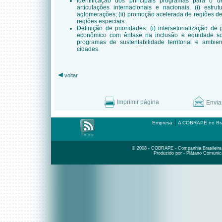
Identificação dos principais programas para o des
articulações internacionais e nacionais, (i) estr
aglomerações; (ii) promoção acelerada de regiões depr
regiões especiais.
Definição de prioridades: (i) intersetorialização 
econômico com ênfase na inclusão e equidade social
programas de sustentabilidade territorial e ambien
cidades.
voltar
Imprimir página
Envia
|
Empresa
A COBRAPE no Bra
© 2008 - COBRAPE - Companhia Brasileira d
Produzido por - Plátano Comunic