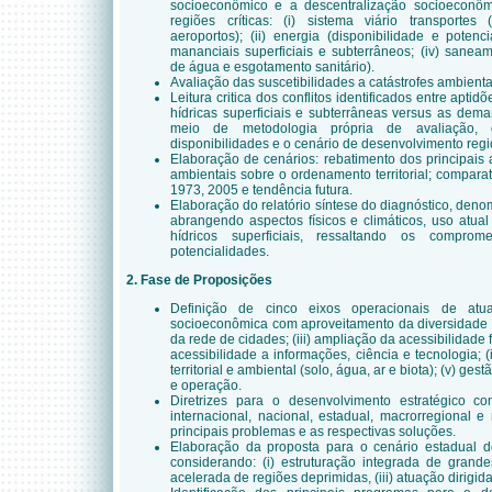
socioeconômico e a descentralização socioeconô
regiões críticas: (i) sistema viário transportes 
aeroportos); (ii) energia (disponibilidade e potencia
mananciais superficiais e subterrâneos; (iv) sanea
de água e esgotamento sanitário).
Avaliação das suscetibilidades a catástrofes ambienta
Leitura critica dos conflitos identificados entre apti
hídricas superficiais e subterrâneas versus as dema
meio de metodologia própria de avaliação, 
disponibilidades e o cenário de desenvolvimento regi
Elaboração de cenários: rebatimento dos principais
ambientais sobre o ordenamento territorial; comparat
1973, 2005 e tendência futura.
Elaboração do relatório síntese do diagnóstico, denom
abrangendo aspectos físicos e climáticos, uso atual
hídricos superficiais, ressaltando os comprome
potencialidades.
2. Fase de Proposições
Definição de cinco eixos operacionais de atuaç
socioeconômica com aproveitamento da diversidade reg
da rede de cidades; (iii) ampliação da acessibilidade 
acessibilidade a informações, ciência e tecnologia; (
territorial e ambiental (solo, água, ar e biota); (v) ges
e operação.
Diretrizes para o desenvolvimento estratégico co
internacional, nacional, estadual, macrorregional e
principais problemas e as respectivas soluções.
Elaboração da proposta para o cenário estadual de
considerando: (i) estruturação integrada de grand
acelerada de regiões deprimidas, (iii) atuação dirigid