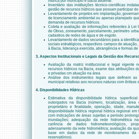
hídrica por município e bacia afluente.
Inventário das instituições técnico-científicas ins
gestão de recursos hídricos que possam participar d
Levantamento de projetos em implantação, governam
de licenciamento ambiental ou apenas planejado qu
demanda de recursos hídricos.
Coleta e avaliação de informações referentes à Lei 
de Obras, zoneamento, parcelamento, perímetro urban
cadastros de redes de água e de esgoto.
Levantamento de dados secundários para a identifica
sociais estratégicos, respectivos campos de atuação, 
à Bacia, liderança exercida, abrangência e formas de
3. Aspectos Institucionais e Legais da Gestão dos Recurs
Avaliação da matriz institucional e legal vigente
recursos hídricos na Bacia, exame das atribuições da
e privadas cm atuação na área.
Análise dos instrumentos legais que definem as p
municipal relativas aos recursos naturas com ênfase 
4. Disponibilidades Hídricas
Estimativa da disponibilidade hídrica superficial
outorgados na Bacia (número, localização, área 
proprietário e finalidade, operação, idade, manut
disponibilidade hídrica regional hídrica regional e
com indicações de áreas sujeitas a período prolong
inundações; adequação da rede hidrométrica na
carência de dados hidrometeorológicos, prop
adensamento da rede hidrométrica; avaliação da qua
base em dados da rede de monitorameno da q
reservatórios).