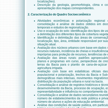
localizações).
Descrição da geologia, geomorfologia, clima e c
apresentação dos mapas correspondentes.
2. Caracterização do Quadro Socioeconômico
Atividades econômicas e polarização regional
consolidação e análise de dados obtidos em docume
temporais e estudos de regionalização.
Uso e ocupação do solo: identificação dos tipos de u
a delimitação dos diferentes tipos de cobertura vegeta
Identificação e delimitação das áreas de conservaç
localização, tipo, área, entidade responsável por su
situação atual.
Avaliação dos núcleos urbanos com base em dados 
recursos naturais, incidência de cheias e insuficiênc
impróprias para proteção de recursos, tendências de
Avaliação das áreas rurais: padrões agropecuári
planos e programas em curso, perspectivas de cres
terras da Bacia para o plantio de cana-de-açúca
agricultura irrigada.
Avaliação com base em estatísticas oficiais da
populacional e polarização, trechos da Bacia e Su
demográficas mais intensas, movimentos migratórios
distribuição da população urbana e rural na bacia.
Consolidação e análise de registros históricos e técni
desenvolvimento da Bacia, processo de ocupação, e
representatividade e influência no comportamento da
Consolidação e análise de dados secundários reunid
número de estabelecimentos da rede pública e privada
número de alunos e ações de educação ambiental.
Análise das condições de saúde pública, em particu