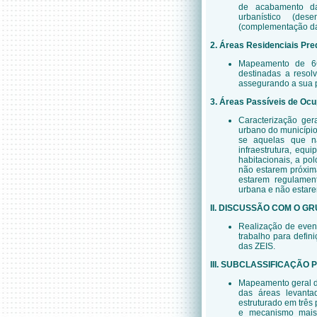
de acabamento das 
urbanístico (des
(complementação da
2. Áreas Residenciais Pre
Mapeamento de 66 
destinadas a resol
assegurando a sua 
3. Áreas Passíveis de Oc
Caracterização ger
urbano do município
se aquelas que nã
infraestrutura, equ
habitacionais, a po
não estarem próxima
estarem regulamen
urbana e não estare
II.
DISCUSSÃO COM O GR
Realização de event
trabalho para defini
das ZEIS.
III. SUBCLASSIFICAÇÃO 
Mapeamento geral da
das áreas levantad
estruturado em três 
e mecanismo mais 