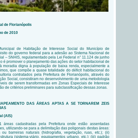
al de Florianópolis
lho de 2010
unicipal de Habitação de Interesse Social do Município de
uisito do governo federal para a adesão ao Sistema Nacional de
ial – SNHIS, regulamentado pela Lei Federal n° 11.124 de junho
no é promover o planejamento das ações do setor habitacional de
 à moradia digna à população de baixa renda, especialmente a
nimos, que compõe a quase totalidade do déficit habitacional do
ultoria contratados pela Prefeitura de Florianópolis, através do
ação Social, consistiram no desenvolvimento de uma metodologia
ssíveis de serem transformadas em Zonas Especiais de Interesse
ão de critérios preliminares para subclassificação dessas zonas.
 MAPEAMENTO DAS ÁREAS APTAS A SE TORNAREM ZEIS
IAS
al (AIS)
áreas cadastradas pela Prefeitura onde estão assentadas
s, utilizando-se para a delimitação das poligonais destas áreas:
s ou barreiras naturais (hidrografia, vegetação, ruas, etc.); (ii)
trutura (sistema-viário, equipamentos urbano, etc.); (iii) padrão