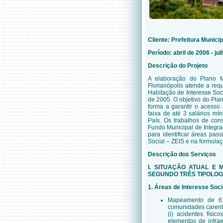
Cliente: Prefeitura Municip
Período: abril de 2006 - ju
Descrição do Projeto
A elaboração do Plano M
Florianópolis atende a req
Habitação de Interesse Soc
de 2005. O objetivo do Pla
forma a garantir o acesso
faixa de até 3 salários mí
País. Os trabalhos de cons
Fundo Municipal de Integr
para identificar áreas pa
Social – ZEIS e na formulaç
Descrição dos Serviços
I. SITUAÇÃO ATUAL E
SEGUNDO TRÊS TIPOLOG
1. Áreas de Interesse Soci
Mapeamento de 61 
comunidades carente
(i) acidentes físico
elementos de infraes