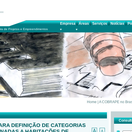
|
|
|
|
Empresa
Áreas
Serviços
Notícias
Po
ra de Projetos e Empreendimentos
Home
|
A COBRAPE no Bras
Consulte
ARA DEFINIÇÃO DE CATEGORIAS
INADAS A HABITAÇÕES DE