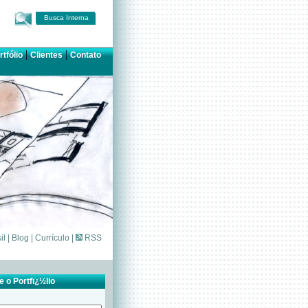
Busca Interna
|
|
rtfólio
Clientes
Contato
il
|
Blog
|
Currículo
|
RSS
 o Portfï¿½lio