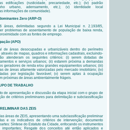
edificações (rusticidade, precariedade, etc.); (iv) padrão
enho urbano, adensamento, etc.); (v) identidade local
s informações de comunidade).
dominantes Zero (
ARP-O)
áreas, delimitadas segundo a Lei Municipal n. 2.193/85,
ver problemas de assentamento de população de baixa renda,
proximidade com as fontes de emprego.
upação (APO)
al de áreas desocupadas e urbanizáveis dentro do perímetro
 através de mapas, quadros e informações cadastrais, excluindo-
o atenderam os seguintes critérios: (i) serem dotadas de
ipamentos e serviços urbanos; (ii) estarem próxima a demandas
los geradores de renda e/ou grandes equipamentos urbanos; (iii)
s de áreas altamente valorizadas pelo mercado imobiliário; (iv)
tadas por legislação favorável; (v) serem aptas à ocupação
m próximas de áreas ambientalmente frágeis.
UPO DE TRABALHO
o de apresentação e discussão da etapa inicial com o grupo de
ção de critérios preliminares para delimitação e subclassificação
PRELIMINAR DAS ZEIS
s áreas de ZEIS, apresentando uma subclassificação preliminar
as e os indicativos de critérios de intervenção; documento
partes: Síntese do Estatuto da Cidade, enfocando os instrumentos
importantes; Resgate dos conceitos até então aplicados e