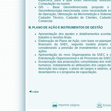
especifica, para a qual foram oferecidas diretriz
Computação na nuvem.
GIS – Base Georreferenciada: proposto o
Georreferenciada mencionada como necessidade em c
de Operação, Otimização da Micromedição e Sistema 
Cadastro Técnico, Cadastro de Clientes, Cadast
Comercial.
III. PLANO DE AÇÃO E INSTRUMENTOS DE GESTÃO
Apresentação dos ajustes e detalhamentos acorda
trabalho e versões finais.
Elaboração do Plano de Ação, com base no planejam
financeiro da SAEC, segundo modelo próprio de
considerando a previsão de investimentos e os cus
ações.
Apresentação do novo Organograma da SAEC e d
Estruturação Organizacional e de Processos da SAEC
Incorporação das proposições consolidadas dos inst
humanos, notadamente as atribuições dos cargos de
descrição dos cargos, o plano de cargos e salários, a
desempenho e o programa de capacitação.
voltar
Imprimir página
Envia