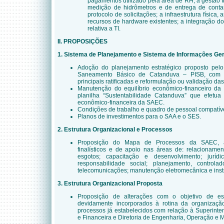
pagamentos utilizado pela área de RH; a gestão fi
medição de hidrômetros e de entrega de conta
protocolo de solicitações; a infraestrutura física
recursos de hardware existentes; a integração d
relativa a TI.
II. PROPOSIÇÕES
1. Sistema de Planejamento e Sistema de Informações Ger
Adoção do planejamento estratégico proposto pelo
Saneamento Básico de Catanduva – PISB, com v
principais ratificadas e reformulação ou validação das
Manutenção do equilíbrio econômico-financeiro da 
planilha “Sustentabilidade Catanduva” que efetua 
econômico-financeira da SAEC.
Condições de trabalho e quadro de pessoal compatívei
Planos de investimentos para o SAA e o SES.
2. Estrutura Organizacional e Processos
Proposição do Mapa de Processos da SAEC, a
finalísticos e de apoio nas áreas de: relacionamen
esgotos; capacitação e desenvolvimento; jurídi
responsabilidade social; planejamento, controla
telecomunicações; manutenção eletromecânica e ins
3. Estrutura Organizacional Proposta
Proposição de alterações com o objetivo de es
devidamente incorporados à rotina da organização
processos já estabelecidos com relação à Superintend
e Financeira e Diretoria de Engenharia, Operação e 