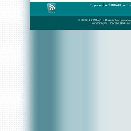
|
Empresa
A COBRAPE no Bra
© 2008 - COBRAPE - Companhia Brasileira d
Produzido por - Plátano Comunic