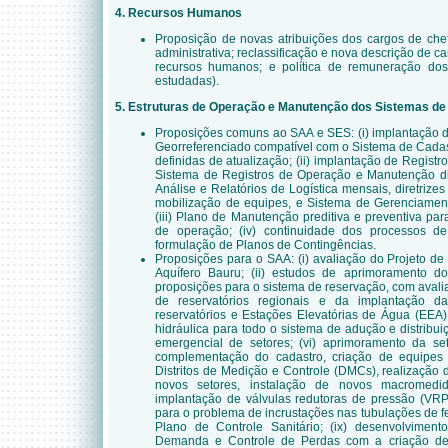
4. Recursos Humanos
Proposição de novas atribuições dos cargos de che
administrativa; reclassificação e nova descrição de c
recursos humanos; e política de remuneração dos f
estudadas).
5. Estruturas de Operação e Manutenção dos Sistemas de
Proposições comuns ao SAA e SES: (i) implantação 
Georreferenciado compatível com o Sistema de Cadas
definidas de atualização; (ii) implantação de Regist
Sistema de Registros de Operação e Manutenção diá
Análise e Relatórios de Logística mensais, diretriz
mobilização de equipes, e Sistema de Gerenciame
(iii) Plano de Manutenção preditiva e preventiva par
de operação; (iv) continuidade dos processos d
formulação de Planos de Contingências.
Proposições para o SAA: (i) avaliação do Projeto d
Aquífero Bauru; (ii) estudos de aprimoramento do 
proposições para o sistema de reservação, com aval
de reservatórios regionais e da implantação d
reservatórios e Estações Elevatórias de Água (EEA)
hidráulica para todo o sistema de adução e distribui
emergencial de setores; (vi) aprimoramento da set
complementação do cadastro, criação de equipes 
Distritos de Medição e Controle (DMCs), realização
novos setores, instalação de novos macromedid
implantação de válvulas redutoras de pressão (VRPs)
para o problema de incrustações nas tubulações de fer
Plano de Controle Sanitário; (ix) desenvolvime
Demanda e Controle de Perdas com a criação de G