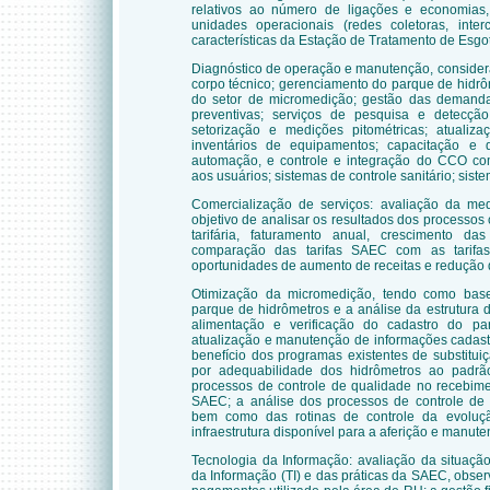
relativos ao número de ligações e economias,
unidades operacionais (redes coletoras, inter
características da Estação de Tratamento de Esgo
Diagnóstico de operação e manutenção, considera
corpo técnico; gerenciamento do parque de hidrô
do setor de micromedição; gestão das demanda
preventivas; serviços de pesquisa e detecçã
setorização e medições pitométricas; atualiz
inventários de equipamentos; capacitação e q
automação, e controle e integração do CCO co
aos usuários; sistemas de controle sanitário; sist
Comercialização de serviços: avaliação da me
objetivo de analisar os resultados dos processos 
tarifária, faturamento anual, crescimento 
comparação das tarifas SAEC com as tarifas
oportunidades de aumento de receitas e redução
Otimização da micromedição, tendo como base
parque de hidrômetros e a análise da estrutura 
alimentação e verificação do cadastro do 
atualização e manutenção de informações cadastra
benefício dos programas existentes de substitui
por adequabilidade dos hidrômetros ao padr
processos de controle de qualidade no recebim
SAEC; a análise dos processos de controle de f
bem como das rotinas de controle da evoluç
infraestrutura disponível para a aferição e manu
Tecnologia da Informação: avaliação da situaç
da Informação (TI) e das práticas da SAEC, obser