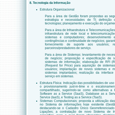
8. Tecnologia da Informação
Estrutura Organizacional
Para a área de Gestão foram propostas as segui
estratégia e necessidades de TI; definição 
tecnologias; planejamento e execução do orçamen
Para a área de Infraestrutura e Telecomunicaçõe
infraestrutura de rede local e telecomunicaçõ
sistemas e computadores; desenvolvimento
contingências e continuidade de negócios; garan
fornecimento de suporte aos usuários; r
parceiros/prestadores de serviço.
Para a área de Sistemas: levantamento de nece
de negócio; proposição e especificação de 
sistemas de informação; elaboração de RFI (R
(Request for Price) para aquisição de sistema
usuários; implantação de novos sistemas e 
sistemas implantados; realização da interface
serviço em sistemas.
Estrutura Física: Indicação das possibilidades de 
o provisionamento just-in-time e o escaloname
compartilhado, sugerindo-se como alternativas a 
Software as a Service (SaaS), Database as a Servi
Service (IaaS), e Testing as a Service (TaaS).
Sistemas Computacionais: proposta a utilização das
no Sistema de informações hoje existente (Gest
destacando-se o Cadastro Único Georreferenciado
Ligações; a contratação de novo Sistema de In