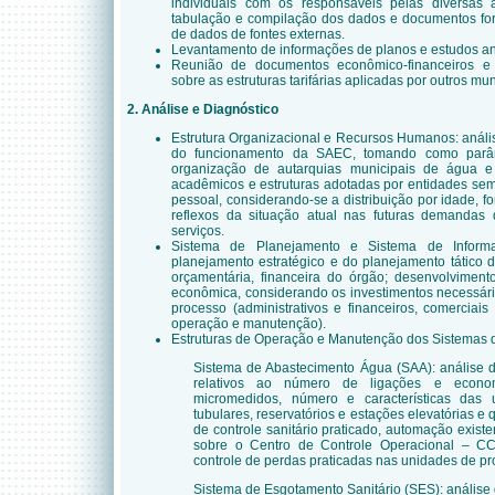
individuais com os responsáveis pelas diversas á
tabulação e compilação dos dados e documentos for
de dados de fontes externas.
Levantamento de informações de planos e estudos an
Reunião de documentos econômico-financeiros e
sobre as estruturas tarifárias aplicadas por outros mun
2. Análise e Diagnóstico
Estrutura Organizacional e Recursos Humanos: anális
do funcionamento da SAEC, tomando como parâm
organização de autarquias municipais de água e
acadêmicos e estruturas adotadas por entidades sem
pessoal, considerando-se a distribuição por idade, f
reflexos da situação atual nas futuras demandas
serviços.
Sistema de Planejamento e Sistema de Informa
planejamento estratégico e do planejamento tático 
orçamentária, financeira do órgão; desenvolvime
econômica, considerando os investimentos necessári
processo (administrativos e financeiros, comerciai
operação e manutenção).
Estruturas de Operação e Manutenção dos Sistemas 
Sistema de Abastecimento Água (SAA): análise 
relativos ao número de ligações e econo
micromedidos, número e características das 
tubulares, reservatórios e estações elevatórias e 
de controle sanitário praticado, automação exist
sobre o Centro de Controle Operacional – C
controle de perdas praticadas nas unidades de p
Sistema de Esgotamento Sanitário (SES): análise