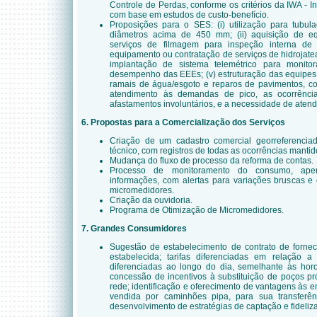
Controle de Perdas, conforme os critérios da IWA - In
com base em estudos de custo-benefício.
Proposições para o SES: (i) utilização para tub
diâmetros acima de 450 mm; (ii) aquisição de e
serviços de filmagem para inspeção interna de t
equipamento ou contratação de serviços de hidrojate
implantação de sistema telemétrico para monit
desempenho das EEEs; (v) estruturação das equipe
ramais de água/esgoto e reparos de pavimentos, c
atendimento às demandas de pico, as ocorrênci
afastamentos involuntários, e a necessidade de aten
6. Propostas para a Comercialização dos Serviços
Criação de um cadastro comercial georreferencia
técnico, com registros de todas as ocorrências mantid
Mudança do fluxo de processo da reforma de contas.
Processo de monitoramento do consumo, aper
informações, com alertas para variações bruscas e
micromedidores.
Criação da ouvidoria.
Programa de Otimização de Micromedidores.
7. Grandes Consumidores
Sugestão de estabelecimento de contrato de forn
estabelecida; tarifas diferenciadas em relação a
diferenciadas ao longo do dia, semelhante às horo
concessão de incentivos à substituição de poços pr
rede; identificação e oferecimento de vantagens às
vendida por caminhões pipa, para sua transferên
desenvolvimento de estratégias de captação e fideliza