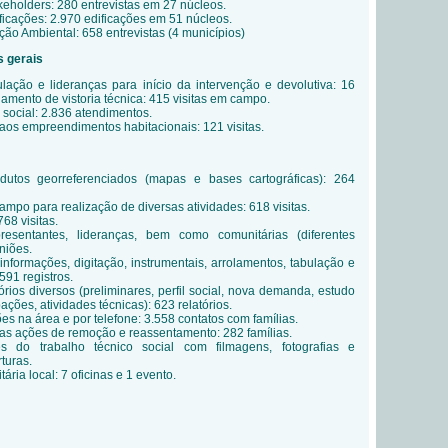
holders: 280 entrevistas em 27 núcleos.
ficações: 2.970 edificações em 51 núcleos.
ão Ambiental: 658 entrevistas (4 municípios)
s gerais
ação e lideranças para início da intervenção e devolutiva: 16
mento de vistoria técnica: 415 visitas em campo.
 social: 2.836 atendimentos.
 aos empreendimentos habitacionais: 121 visitas.
dutos georreferenciados (mapas e bases cartográficas): 264
campo para realização de diversas atividades: 618 visitas.
768 visitas.
esentantes, lideranças, bem como comunitárias (diferentes
niões.
informações, digitação, instrumentais, arrolamentos, tabulação e
591 registros.
rios diversos (preliminares, perfil social, nova demanda, estudo
ções, atividades técnicas): 623 relatórios.
s na área e por telefone: 3.558 contatos com famílias.
 ações de remoção e reassentamento: 282 famílias.
s do trabalho técnico social com filmagens, fotografias e
rturas.
ria local: 7 oficinas e 1 evento.