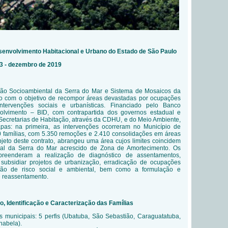
senvolvimento Habitacional e Urbano do Estado de São Paulo
3 - dezembro de 2019
o Socioambiental da Serra do Mar e Sistema de Mosaicos da
ido com o objetivo de recompor áreas devastadas por ocupações
ntervenções sociais e urbanísticas. Financiado pelo
Banco
olvimento – BID, com contrapartida dos governos estadual e
 Secretarias de Habitação, através da CDHU, e do Meio Ambiente,
pas: na primeira, as intervenções ocorreram no Município de
 famílias, com 5.350 remoções e 2.410 consolidações em áreas
jeto deste contrato, abrangeu uma área cujos limites coincidem
al da Serra do Mar acrescido de Zona de Amortecimento. Os
mpreenderam a realização de
diagnóstico de assentamentos,
a subsidiar projetos de urbanização, erradicação de ocupações
ão de risco social e ambiental, bem como a formulação e
e reassentamento.
, Identificação e Caracterização das Famílias
s municipais: 5 perfis (Ubatuba, São Sebastião, Caraguatatuba,
habela).