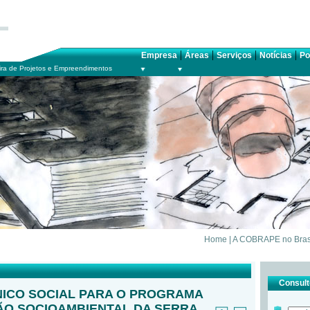
|
|
|
|
Empresa
Áreas
Serviços
Notícias
Po
ra de Projetos e Empreendimentos
Home
|
A COBRAPE no Bras
Consulte
ICO SOCIAL PARA O PROGRAMA
O SOCIOAMBIENTAL DA SERRA