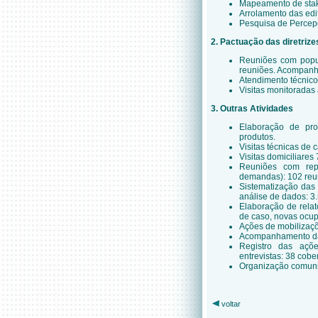
Mapeamento de stake
Arrolamento das edi
Pesquisa de Percepç
2. Pactuação das diretrize
Reuniões com popul
reuniões. Acompanha
Atendimento técnico
Visitas monitoradas
3. Outras Atividades
Elaboração de pro
produtos.
Visitas técnicas de 
Visitas domiciliares 
Reuniões com repr
demandas): 102 reu
Sistematização das 
análise de dados: 3.
Elaboração de relató
de caso, novas ocupa
Ações de mobilizaçõe
Acompanhamento das
Registro das açõe
entrevistas: 38 cobe
Organização comunitá
voltar