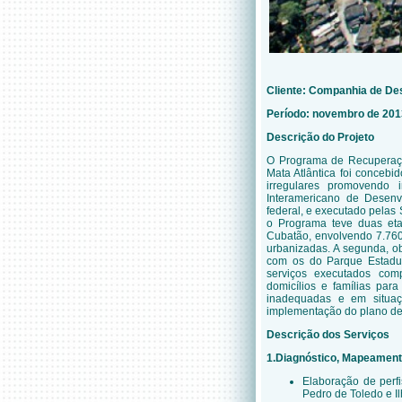
Cliente: Companhia de De
Período: novembro de 201
Descrição do Projeto
O Programa de Recuperaçã
Mata Atlântica foi conceb
irregulares promovendo i
Interamericano de Desenv
federal, e executado pelas
o Programa teve duas eta
Cubatão, envolvendo 7.760
urbanizadas. A segunda, ob
com os do Parque Estadu
serviços executados co
domicílios e famílias par
inadequadas e em situaç
implementação do plano d
Descrição dos Serviços
1.Diagnóstico, Mapeamento
Elaboração de perfi
Pedro de Toledo e Il