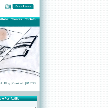
Busca Interna
|
|
rtfólio
Clientes
Contato
il
|
Blog
|
Currículo
|
RSS
 o Portfï¿½lio