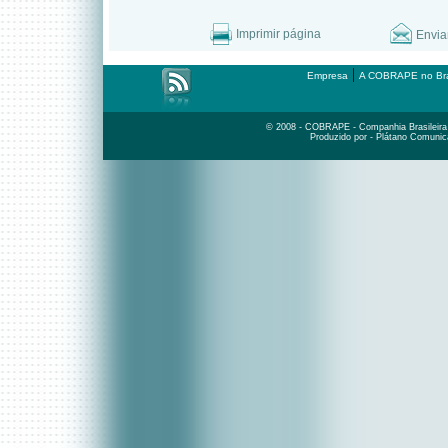
Imprimir página
Envia
|
Empresa
A COBRAPE no Bra
© 2008 - COBRAPE - Companhia Brasileira d
Produzido por - Plátano Comunic