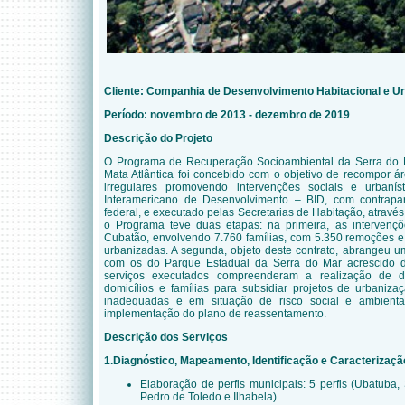
Cliente: Companhia de Desenvolvimento Habitacional e U
Período: novembro de 2013 - dezembro de 2019
Descrição do Projeto
O Programa de Recuperação Socioambiental da Serra do 
Mata Atlântica foi concebido com o objetivo de recompor 
irregulares promovendo intervenções sociais e urbanís
Interamericano de Desenvolvimento – BID, com contrapa
federal, e executado pelas Secretarias de Habitação, atrav
o Programa teve duas etapas: na primeira, as intervenç
Cubatão, envolvendo 7.760 famílias, com 5.350 remoções 
urbanizadas. A segunda, objeto deste contrato, abrangeu u
com os do Parque Estadual da Serra do Mar acrescido 
serviços executados compreenderam a realização de
d
domicílios e famílias para subsidiar projetos de urbaniz
inadequadas e em situação de risco social e ambient
implementação do plano de reassentamento.
Descrição dos Serviços
1.Diagnóstico, Mapeamento, Identificação e Caracterizaçã
Elaboração de perfis municipais: 5 perfis (Ubatuba
Pedro de Toledo e Ilhabela).