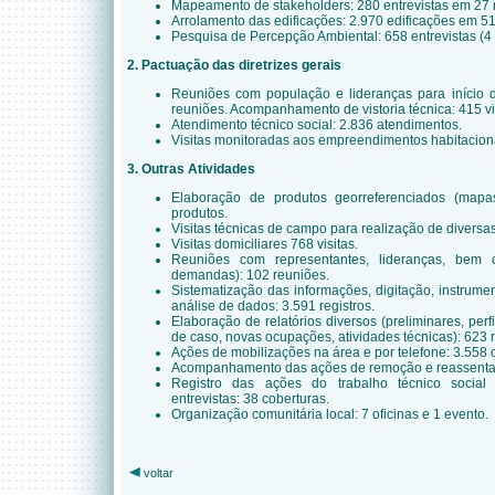
Mapeamento de stakeholders: 280 entrevistas em 27 
Arrolamento das edificações: 2.970 edificações em 51
Pesquisa de Percepção Ambiental: 658 entrevistas (4
2. Pactuação das diretrizes gerais
Reuniões com população e lideranças para início d
reuniões. Acompanhamento de vistoria técnica: 415 v
Atendimento técnico social: 2.836 atendimentos.
Visitas monitoradas aos empreendimentos habitacionai
3. Outras Atividades
Elaboração de produtos georreferenciados (mapas
produtos.
Visitas técnicas de campo para realização de diversas 
Visitas domiciliares 768 visitas.
Reuniões com representantes, lideranças, bem c
demandas): 102 reuniões.
Sistematização das informações, digitação, instrumen
análise de dados: 3.591 registros.
Elaboração de relatórios diversos (preliminares, per
de caso, novas ocupações, atividades técnicas): 623 r
Ações de mobilizações na área e por telefone: 3.558 c
Acompanhamento das ações de remoção e reassentam
Registro das ações do trabalho técnico social 
entrevistas: 38 coberturas.
Organização comunitária local: 7 oficinas e 1 evento.
voltar