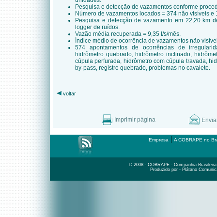
unidades.
Pesquisa e detecção de vazamentos conforme proced
Número de vazamentos locados = 374 não visíveis e 1
Pesquisa e detecção de vazamento em 22,20 km de
logger de ruídos.
Vazão média recuperada = 9,35 l/s/mês.
Índice médio de ocorrência de vazamentos não visíve
574 apontamentos de ocorrências de irregularida
hidrômetro quebrado, hidrômetro inclinado, hidrôm
cúpula perfurada, hidrômetro com cúpula travada, h
by-pass, registro quebrado, problemas no cavalete.
voltar
Imprimir página
Envia
|
Empresa
A COBRAPE no Bra
© 2008 - COBRAPE - Companhia Brasileira d
Produzido por - Plátano Comunic