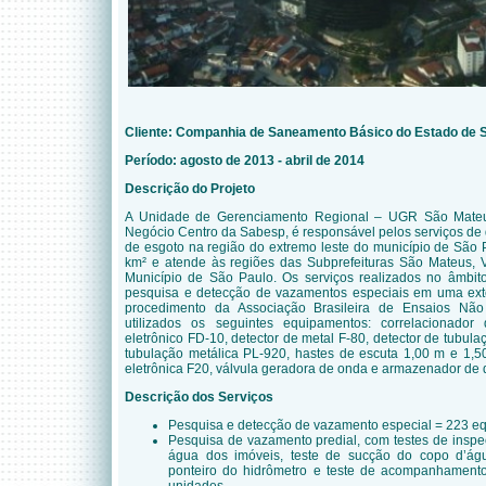
Cliente: Companhia de Saneamento Básico do Estado de 
Período: agosto de 2013 - abril de 2014
Descrição do Projeto
A Unidade de Gerenciamento Regional – UGR São Mateu
Negócio Centro da Sabesp, é responsável pelos serviços de d
de esgoto na região do extremo leste do município de São
km² e atende às regiões das Subprefeituras São Mateus,
Município de São Paulo. Os serviços realizados no âmbito
pesquisa e detecção de vazamentos especiais em uma ex
procedimento da Associação Brasileira de Ensaios Não
utilizados os seguintes equipamentos: correlacionador
eletrônico FD-10, detector de metal F-80, detector de tubul
tubulação metálica PL-920, hastes de escuta 1,00 m e 1,50
eletrônica F20, válvula geradora de onda e armazenador de 
Descrição dos Serviços
Pesquisa e detecção de vazamento especial = 223 eq
Pesquisa de vazamento predial, com testes de insp
água dos imóveis, teste de sucção do copo d’ág
ponteiro do hidrômetro e teste de acompanhamento 