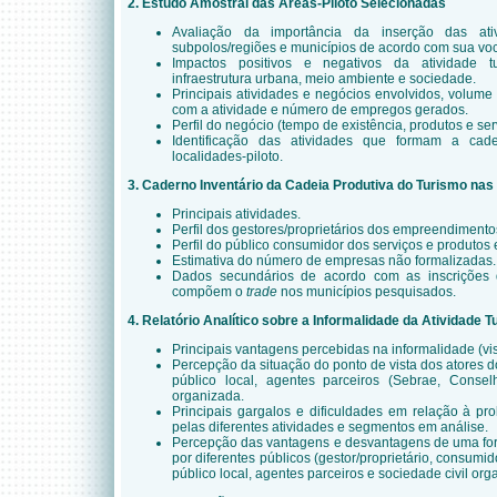
2. Estudo Amostral das Áreas-Piloto Selecionadas
Avaliação da importância da inserção das ativ
subpolos/regiões e municípios de acordo com sua vo
Impactos positivos e negativos da atividade t
infraestrutura urbana, meio ambiente e sociedade.
Principais atividades e negócios envolvidos, volume 
com a atividade e número de empregos gerados.
Perfil do negócio (tempo de existência, produtos e serv
Identificação das atividades que formam a cad
localidades-piloto.
3. Caderno Inventário da Cadeia Produtiva do Turismo nas
Principais atividades.
Perfil dos gestores/proprietários dos empreendimento
Perfil do público consumidor dos serviços e produtos
Estimativa do número de empresas não formalizadas.
Dados secundários de acordo com as inscriçõe
compõem o
trade
nos municípios pesquisados.
4. Relatório Analítico sobre a Informalidade da Atividade T
Principais vantagens percebidas na informalidade (vis
Percepção da situação do ponto de vista dos atores 
público local, agentes parceiros (Sebrae, Conselh
organizada.
Principais gargalos e dificuldades em relação à prob
pelas diferentes atividades e segmentos em análise.
Percepção das vantagens e desvantagens de uma form
por diferentes públicos (gestor/proprietário, consumid
público local, agentes parceiros e sociedade civil org