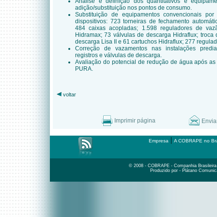
Análise e definição dos quantitativos e equipa
adição/substituição nos pontos de consumo.
Substituição de equipamentos convencionais po
dispositivos: 723 torneiras de fechamento automáti
484 caixas acopladas; 1.598 reguladores de vaz
Hidramax; 73 válvulas de descarga Hidraflux; troca
descarga Lisa II e 61 cartuchos Hidraflux; 277 regula
Correção de vazamentos nas instalações predia
registros e válvulas de descarga.
Avaliação do potencial de redução de água após as 
PURA.
voltar
Imprimir página
Envia
|
Empresa
A COBRAPE no Bra
© 2008 - COBRAPE - Companhia Brasileira d
Produzido por - Plátano Comunic