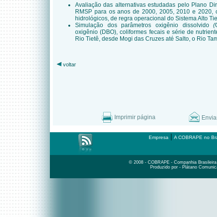
Avaliação das alternativas estudadas pelo Plano Di
RMSP para os anos de 2000, 2005, 2010 e 2020, co
hidrológicos, de regra operacional do Sistema Alto Tie
Simulação dos parâmetros oxigênio dissolvido
(
oxigênio (DBO), coliformes fecais e série de nutriente
Rio Tietê, desde Mogi das Cruzes até Salto, o Rio Ta
voltar
Imprimir página
Envia
|
Empresa
A COBRAPE no Bra
© 2008 - COBRAPE - Companhia Brasileira d
Produzido por - Plátano Comunic