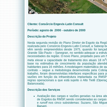
Cliente:
Consórcio Engevix-Latin Consult
Período: agosto de 2000 - outubro de 2000
Descrição do Projeto
Nesta segunda revisão do Plano Diretor de Esgoto da Regi
realizada pelo Consórcio Engevix-Latin Consult, a Sabesp b
vêm sendo empreendidos desde 1975, quando foi lança
Grande São Paulo – Sanegran, no sentido adequar a estrutu
necessidades da região. O novo Plano, projetado para um 
3
meta elevar a capacidade de tratamento dos atuais 18 m
base na estimativa de crescimento da população atendi
habitantes para 16 milhões. A modelagem matemática de qu
contrato – segue a metodologia desenvolvida pela Cobrap
trabalho, foram desenvolvidas interfaces específicas para 
vazões em função da infraestrutura implantada na RMSP
regras operacionais a que está sujeito o Alto Tietê (Oper
Balanceada).
Descrição dos Serviços
Avaliação das cargas e vazões geradas na área abr
de Esgotos da RMSP, sendo consideradas as cargas d
e
runoff
nos cinco subsistemas: Suzano, São Migu
Barueri.