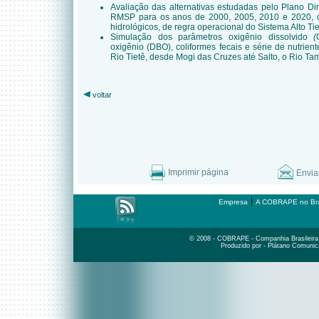
Avaliação das alternativas estudadas pelo Plano Di
RMSP para os anos de 2000, 2005, 2010 e 2020, co
hidrológicos, de regra operacional do Sistema Alto Tie
Simulação dos parâmetros oxigênio dissolvido
(
oxigênio (DBO), coliformes fecais e série de nutriente
Rio Tietê, desde Mogi das Cruzes até Salto, o Rio Ta
voltar
Imprimir página
Envia
|
Empresa
A COBRAPE no Bra
© 2008 - COBRAPE - Companhia Brasileira d
Produzido por - Plátano Comunic