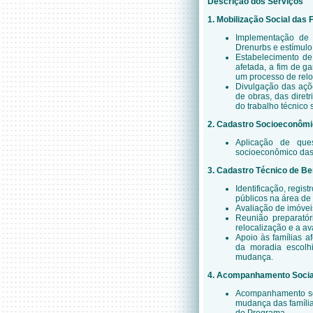
Descrição dos Serviços
1. Mobilização Social das 
Implementação de 
Drenurbs e estímulo
Estabelecimento de
afetada, a fim de g
um processo de reloc
Divulgação das açõ
de obras, das diret
do trabalho técnico s
2. Cadastro Socioeconôm
Aplicação de ques
socioeconômico das 
3. Cadastro Técnico de Be
Identificação, regis
públicos na área de
Avaliação de imóvei
Reunião preparatór
relocalização e a av
Apoio às famílias a
da moradia escol
mudança.
4.
Acompanhamento Social 
Acompanhamento soc
mudança das família