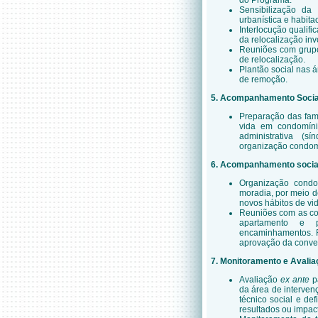
do Programa.
Sensibilização d
urbanística e habita
Interlocução qualifi
da relocalização inv
Reuniões com grupo
de relocalização.
Plantão social nas 
de remoção.
5.
Acompanhamento Social
Preparação das famí
vida em condomíni
administrativa (s
organização condom
6. Acompanhamento social
Organização condo
moradia, por meio d
novos hábitos de vid
Reuniões com as com
apartamento e p
encaminhamentos. R
aprovação da conve
7. Monitoramento e Avalia
Avaliação
ex ante
p
da área de interven
técnico social e de
resultados ou impac