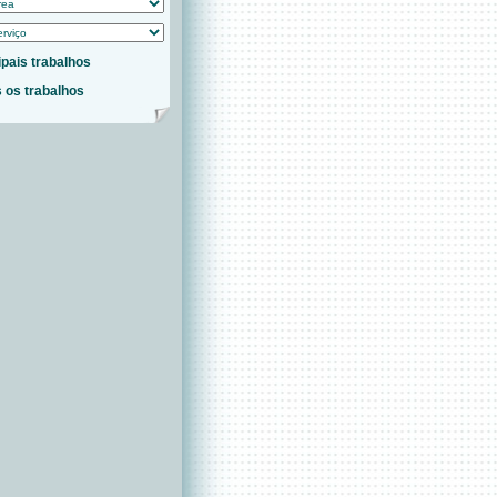
ipais trabalhos
 os trabalhos