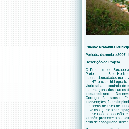
Cliente: Prefeitura Munici
Período: dezembro 2007 - 
Descrição do Projeto
O Programa de Recuperaç
Prefeitura de Belo Horizo
natural degradados por di
em 47 bacias hidrográfica
viário urbano, controle de
nas margens dos cursos d
Interamericano de Desenvo
Córregos Bonsucesso, En
intervenções, foram implan
em áreas de risco de inun
deve assegurar a participa
a discussão e decisão co
também promover a consoli
a fim de assegurar a susten