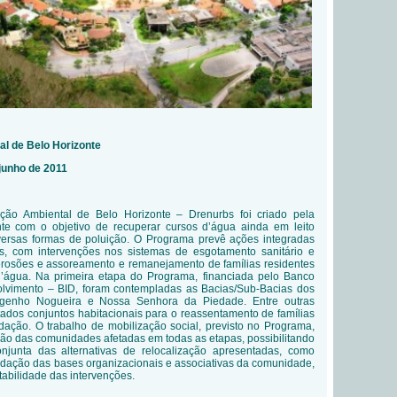
pal de Belo Horizonte
junho de 2011
ão Ambiental de Belo Horizonte – Drenurbs foi criado pela
nte com o objetivo de recuperar cursos d’água ainda em leito
versas formas de poluição. O Programa prevê ações integradas
s, com intervenções nos sistemas de esgotamento sanitário e
 erosões e assoreamento e remanejamento de famílias residentes
’água. Na primeira etapa do Programa, financiada pelo Banco
lvimento – BID, foram contempladas as Bacias/Sub-Bacias dos
genho Nogueira e Nossa Senhora da Piedade. Entre outras
tados conjuntos habitacionais para o reassentamento de famílias
dação. O trabalho de mobilização social, previsto no Programa,
ção das comunidades afetadas em todas as etapas, possibilitando
njunta das alternativas de relocalização apresentadas, como
dação das bases organizacionais e associativas da comunidade,
tabilidade das intervenções.