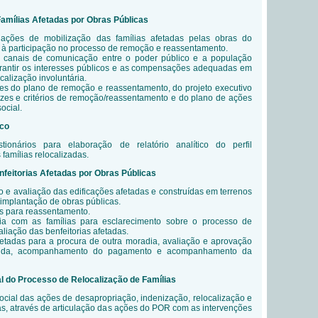
Famílias Afetadas por Obras Públicas
ações de mobilização das famílias afetadas pelas obras do
 à participação no processo de remoção e reassentamento.
 canais de comunicação entre o poder público e a população
arantir os interesses públicos e as compensações adequadas em
alização involuntária.
es do plano de remoção e reassentamento, do projeto executivo
rizes e critérios de remoção/reassentamento e do plano de ações
ocial.
ico
tionários para elaboração de relatório analítico do perfil
famílias relocalizadas.
nfeitorias Afetadas por Obras Públicas
tro e avaliação das edificações afetadas e construídas em terrenos
 implantação de obras públicas.
s para reassentamento.
ia com as famílias para esclarecimento sobre o processo de
aliação das benfeitorias afetadas.
fetadas para a procura de outra moradia, avaliação e aprovação
hida, acompanhamento do pagamento e acompanhamento da
do Processo de Relocalização de Famílias
ial das ações de desapropriação, indenização, relocalização e
s, através de articulação das ações do POR com as intervenções