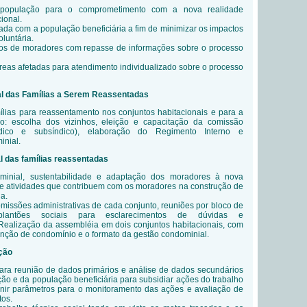
a população para o comprometimento com a nova realidade
cional.
cada com a população beneficiária a fim de minimizar os impactos
oluntária.
s de moradores com repasse de informações sobre o processo
áreas afetadas para atendimento individualizado sobre o processo
 das Famílias a Serem Reassentadas
lias para reassentamento nos conjuntos habitacionais e para a
o: escolha dos vizinhos, eleição e capacitação da comissão
índico e subsíndico), elaboração do Regimento Interno e
inial.
 das famílias reassentadas
minial, sustentabilidade e adaptação dos moradores à nova
e atividades que contribuem com os moradores na construção de
a.
issões administrativas de cada conjunto, reuniões por bloco de
lantões sociais para esclarecimentos de dúvidas e
ealização da assembléia em dois conjuntos habitacionais, com
nção de condomínio e o formato da gestão condominial.
ção
ara reunião de dados primários e análise de dados secundários
ção e da população beneficiária para subsidiar ações do trabalho
finir parâmetros para o monitoramento das ações e avaliação de
tos.