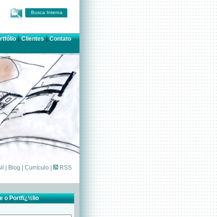
Busca Interna
|
|
rtfólio
Clientes
Contato
il
|
Blog
|
Currículo
|
RSS
 o Portfï¿½lio