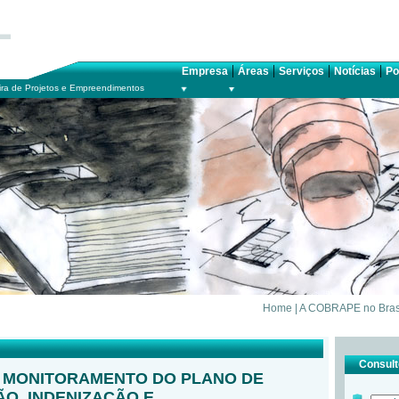
|
|
|
|
Empresa
Áreas
Serviços
Notícias
Po
ra de Projetos e Empreendimentos
Home
|
A COBRAPE no Bras
Consulte
 MONITORAMENTO DO PLANO DE
O, INDENIZAÇÃO E