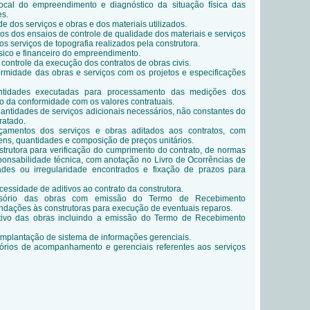
 local do empreendimento e diagnóstico da situação física das
es.
e dos serviços e obras e dos materiais utilizados.
os dos ensaios de controle de qualidade dos materiais e serviços
serviços de topografia realizados pela construtora.
ico e financeiro do empreendimento.
ntrole da execução dos contratos de obras civis.
ormidade das obras e serviços com os projetos e especificações
ntidades executadas para processamento das medições dos
ão da conformidade com os valores contratuais.
ntidades de serviços adicionais necessários, não constantes do
ratado.
çamentos dos serviços e obras aditados aos contratos, com
tens, quantidades e composição de preços unitários.
strutora para verificação do cumprimento do contrato, de normas
onsabilidade técnica, com anotação no Livro de Ocorrências de
ades ou irregularidade encontrados e fixação de prazos para
ssidade de aditivos ao contrato da construtora.
isório das obras com emissão do Termo de Recebimento
ndações às construtoras para execução de eventuais reparos.
tivo das obras incluindo a emissão do Termo de Recebimento
mplantação de sistema de informações gerenciais.
tórios de acompanhamento e gerenciais referentes aos serviços