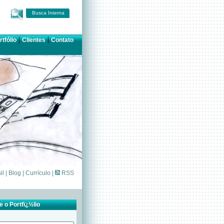
Busca Interna
|
|
rtfólio
Clientes
Contato
il
|
Blog
|
Currículo
|
RSS
 o Portfï¿½lio