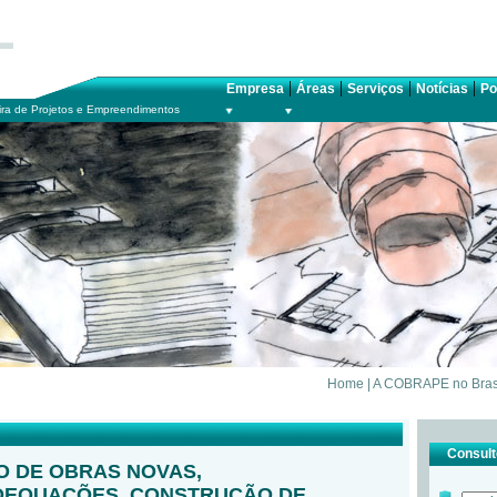
|
|
|
|
Empresa
Áreas
Serviços
Notícias
Po
ra de Projetos e Empreendimentos
Home
|
A COBRAPE no Bras
Consulte
 DE OBRAS NOVAS,
DEQUAÇÕES, CONSTRUÇÃO DE