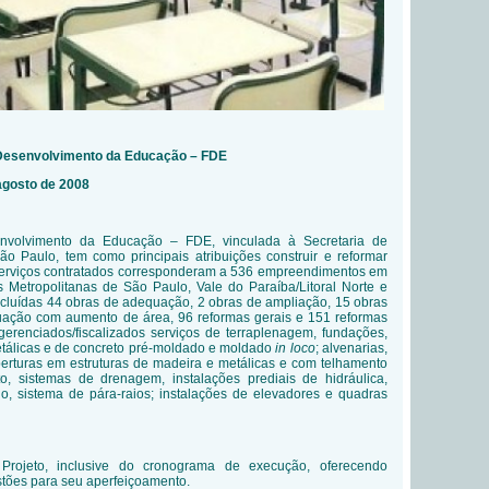
 Desenvolvimento da Educação – FDE
agosto de 2008
volvimento da Educação – FDE, vinculada à Secretaria de
o Paulo, tem como principais atribuições
construir e reformar
 serviços contratados corresponderam a 536 empreendimentos em
 Metropolitanas de São Paulo, Vale do Paraíba/Litoral Norte e
ncluídas 44 obras de adequação
, 2 obras de ampliação, 15 obras
ação com aumento de área, 96 reformas gerais e 151 reformas
erenciados/fiscalizados serviços de terraplenagem, fundações,
 metálicas e de concreto pré-moldado e moldado
in loco
; alvenarias,
berturas em estruturas de madeira e metálicas e com telhamento
o, sistemas de drenagem, instalações prediais de hidráulica,
io, sistema de pára-raios; instalações de elevadores e quadras
o Projeto, inclusive do cronograma de execução, oferecendo
tões para seu aperfeiçoamento.