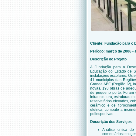
Cliente: Fundação para o
Período: março de 2006 - 
Descrição do Projeto
A Fundação para o Desen
Educação do Estado de Sã
instalações escolares. Os
41 municípios das Regiões
Grande ABC (Região IV), i
novas, 198 obras de adequ
de pequeno porte. Foram g
infraestrutura, estruturas
reservatórios elevados, co
cerâmico e de fibrociment
elétrica, combate a incênd
poliesportivas.
Descrição dos Serviços
Análise crítica d
comentários e suges