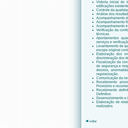
Vistoria inicial do
edificações existent
Controle da qualidad
Análise dos resultad
Acompanhamento dos 
Acompanhamento fís
Acompanhamento e co
Verificação da conf
técnicas.
Apontamentos qua
serviços e verificaç
Levantamento de qua
escopo original cont
Elaboração dos or
discriminação dos i
Fiscalização da con
de segurança e resp
desvios, anormalid
regularização.
Comunicação da nece
Recebimento prov
Provisório e recome
Recebimento defini
Definitivo.
Desenvolvimento e i
Elaboração de rela
realizados.
voltar