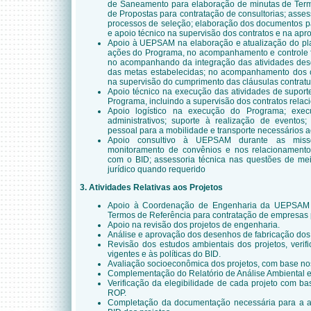
de Saneamento para elaboração de minutas de Termo
de Propostas para contratação de consultorias; asses
processos de seleção; elaboração dos documentos pa
e apoio técnico na supervisão dos contratos e na apr
Apoio à UEPSAM na elaboração e atualização do p
ações do Programa, no acompanhamento e controle fí
no acompanhando da integração das atividades des
das metas estabelecidas; no acompanhamento dos cu
na supervisão do cumprimento das cláusulas contratu
Apoio técnico na execução das atividades de supor
Programa, incluindo a supervisão dos contratos relac
Apoio logístico na execução do Programa; exec
administrativos; suporte à realização de eventos;
pessoal para a mobilidade e transporte necessários a
Apoio consultivo à UEPSAM durante as miss
monitoramento de convênios e nos relacionament
com o BID; assessoria técnica nas questões de me
jurídico quando requerido
3.
Atividades Relativas aos Projetos
Apoio à Coordenação de Engenharia da UEPSAM 
Termos de Referência para contratação de empresas p
Apoio na revisão dos projetos de engenharia.
Análise e aprovação dos desenhos de fabricação dos
Revisão dos estudos ambientais dos projetos, veri
vigentes e às políticas do BID.
Avaliação socioeconômica dos projetos, com base no
Complementação do Relatório de Análise Ambiental e
Verificação da elegibilidade de cada projeto com b
ROP.
Completação da documentação necessária para a a