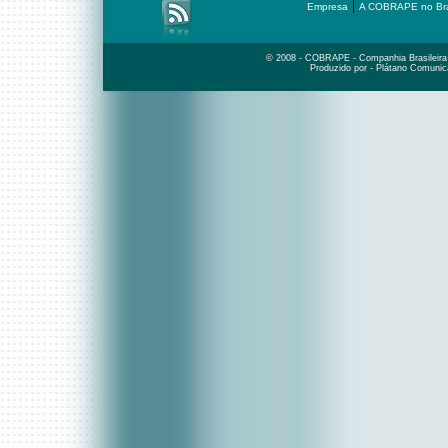
|
Empresa
A COBRAPE no Bra
© 2008 - COBRAPE - Companhia Brasileira d
Produzido por - Plátano Comunic