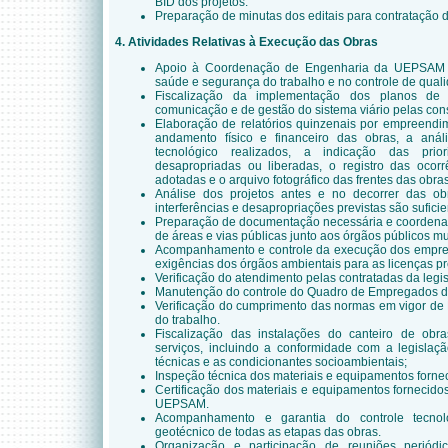
BID dos projetos.
Preparação de minutas dos editais para contratação d
4. Atividades Relativas à Execução das Obras
Apoio à Coordenação de Engenharia da UEPSAM n
saúde e segurança do trabalho e no controle de qual
Fiscalização da implementação dos planos de q
comunicação e de gestão do sistema viário pelas cons
Elaboração de relatórios quinzenais por empreendi
andamento físico e financeiro das obras, a análi
tecnológico realizados, a indicação das pr
desapropriadas ou liberadas, o registro das ocor
adotadas e o arquivo fotográfico das frentes das obras
Análise dos projetos antes e no decorrer das ob
interferências e desapropriações previstas são sufici
Preparação de documentação necessária e coordenaç
de áreas e vias públicas junto aos órgãos públicos mu
Acompanhamento e controle da execução dos empre
exigências dos órgãos ambientais para as licenças pr
Verificação do atendimento pelas contratadas da legis
Manutenção do controle do Quadro de Empregados da
Verificação do cumprimento das normas em vigor de
do trabalho.
Fiscalização das instalações do canteiro de obr
serviços, incluindo a conformidade com a legislaçã
técnicas e as condicionantes socioambientais;
Inspeção técnica dos materiais e equipamentos fornec
Certificação dos materiais e equipamentos fornecidos
UEPSAM.
Acompanhamento e garantia do controle tecnoló
geotécnico de todas as etapas das obras.
Organização e participação de reuniões periód