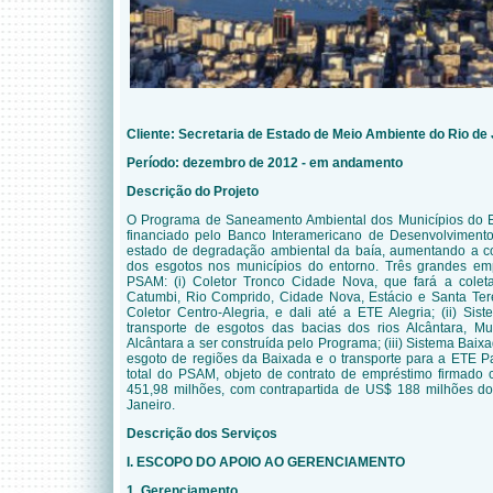
Cliente: Secretaria de Estado de Meio Ambiente do Rio de
Período: dezembro de 2012 - em andamento
Descrição do Projeto
O Programa de Saneamento Ambiental dos Municípios do 
financiado pelo Banco Interamericano de Desenvolvimento
estado de degradação ambiental da baía, aumentando a co
dos esgotos nos municípios do entorno. Três grandes e
PSAM: (i) Coletor Tronco Cidade Nova, que fará a colet
Catumbi, Rio Comprido, Cidade Nova, Estácio e Santa Ter
Coletor Centro-Alegria, e dali até a ETE Alegria; (ii) Sis
transporte de esgotos das bacias dos rios Alcântara, 
Alcântara a ser construída pelo Programa; (iii) Sistema Bai
esgoto de regiões da Baixada e o transporte para a ETE P
total do PSAM, objeto de contrato de empréstimo firmad
451,98 milhões, com contrapartida de US$ 188 milhões d
Janeiro.
Descrição dos Serviços
I. ESCOPO DO APOIO AO GERENCIAMENTO
1. Gerenciamento