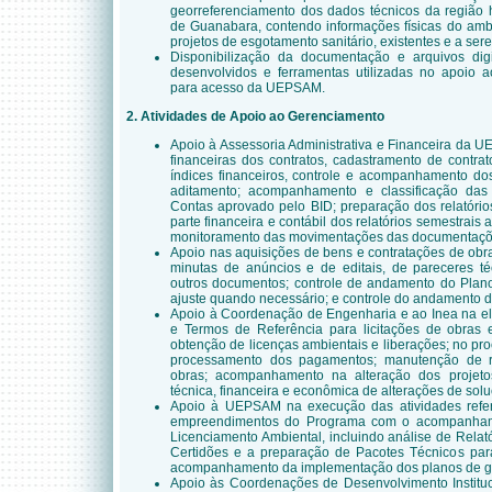
georreferenciamento dos dados técnicos da região h
de Guanabara, contendo informações físicas do ambi
projetos de esgotamento sanitário, existentes e a se
Disponibilização da documentação e arquivos digit
desenvolvidos e ferramentas utilizadas no apoio
para acesso da UEPSAM.
2. Atividades de Apoio ao Gerenciamento
Apoio à Assessoria Administrativa e Financeira da 
financeiras dos contratos, cadastramento de contra
índices financeiros, controle e acompanhamento do
aditamento; acompanhamento e classificação da
Contas aprovado pelo BID; preparação dos relatório
parte financeira e contábil dos relatórios semestrais 
monitoramento das movimentações das documentaçõ
Apoio nas aquisições de bens e contratações de obr
minutas de anúncios e de editais, de pareceres téc
outros documentos; controle de andamento do Plano
ajuste quando necessário; e controle do andamento d
Apoio à Coordenação de Engenharia e ao Inea na el
e Termos de Referência para licitações de obras e
obtenção de licenças ambientais e liberações; no p
processamento dos pagamentos; manutenção de reg
obras; acompanhamento na alteração dos projeto
técnica, financeira e econômica de alterações de solu
Apoio à UEPSAM na execução das atividades refer
empreendimentos do Programa com o acompanham
Licenciamento Ambiental, incluindo análise de Relat
Certidões e a preparação de Pacotes Técnicos para
acompanhamento da implementação dos planos de ge
Apoio às Coordenações de Desenvolvimento Instituci