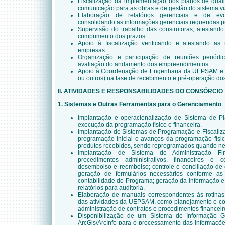
Fiscalização da implementação dos planos de quali
comunicação para as obras e de gestão do sistema viá
Elaboração de relatórios gerenciais e de evo
consolidando as informações gerenciais requeridas
Supervisão do trabalho das construtoras, atestand
cumprimento dos prazos.
Apoio à fiscalização verificando e atestando as
empresas.
Organização e participação de reuniões periód
avaliação do andamento dos empreendimentos.
Apoio à Coordenação de Engenharia da UEPSAM e a
ou outros) na fase de recebimento e pré-operação dos
II. ATIVIDADES E RESPONSABILIDADES DO CONSÓRCIO
1. Sistemas e Outras Ferramentas para o Gerenciamento
Implantação e operacionalização de Sistema de P
execução da programação físico e financeira.
Implantação de Sistemas de Programação e Fiscaliza
programação inicial e avanços da programação físic
produtos recebidos, sendo reprogramados quando ne
Implantação de Sistema de Administração Fi
procedimentos administrativos, financeiros e
desembolso e reembolso; controle e conciliação de
geração de formulários necessários conforme a
contabilidade do Programa; geração da informação e r
relatórios para auditoria.
Elaboração de manuais correspondentes às rotina
das atividades da UEPSAM, como planejamento e con
administração de contratos e procedimentos financeir
Disponibilização de um Sistema de Informação Ge
ArcGis/ArcInfo para o processamento das informaçõ