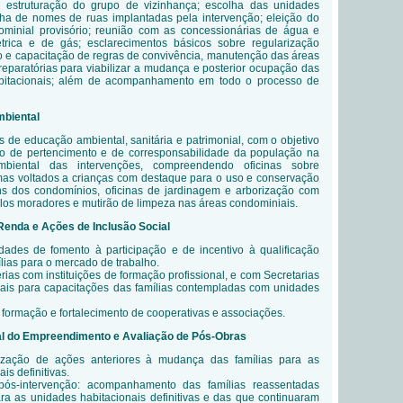
do: estruturação do grupo de vizinhança; escolha das unidades
lha de nomes de ruas implantadas pela intervenção; eleição do
dominial provisório; reunião com as concessionárias de água e
étrica e de gás; esclarecimentos básicos sobre regularização
ão e capacitação de regras de convivência, manutenção das áreas
eparatórias para viabilizar a mudança e posterior ocupação das
bitacionais; além de acompanhamento em todo o processo de
mbiental
 de educação ambiental, sanitária e patrimonial, com o objetivo
ido de pertencimento e de corresponsabilidade da população na
ambiental das intervenções, compreendendo oficinas sobre
emas voltados a crianças com destaque para o uso e conservação
 dos condomínios, oficinas de jardinagem e arborização com
los moradores e mutirão de limpeza nas áreas condominiais.
Renda e Ações de Inclusão Social
dades de fomento à participação e de incentivo à qualificação
ílias para o mercado de trabalho.
rias com instituições de formação profissional, e com Secretarias
iais para capacitações das famílias contempladas com unidades
 formação e fortalecimento de cooperativas e associações.
l do Empreendimento e Avaliação de Pós-Obras
lização de ações anteriores à mudança das famílias para as
is definitivas.
ós-intervenção: acompanhamento das famílias reassentadas
a as unidades habitacionais definitivas e das que continuaram