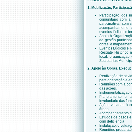
I. SUBPROJETOS DO TR
1. Mobilização, Participa
Participação dos m
comunitário com a 
participativa; com
acompanhamento de
eventos lúdicos e te
Apoio à Organizaçã
de gestão particip
obras, e mapeament
Eventos Lúdicos e T
Resgate Histórico 
local; organizaçã
Secretarias Municipa
2. Apoio às Obras, Execu
Realização de ativi
para orientação e 
Reuniões com a com
das ações.
Instrumentalização d
Planejamento e a
involuntário das famí
Ações voltadas à c
áreas.
Acompanhamento das
Estudos de casos e
com deficiência.
Instalação, divulga
Reuniões preparató