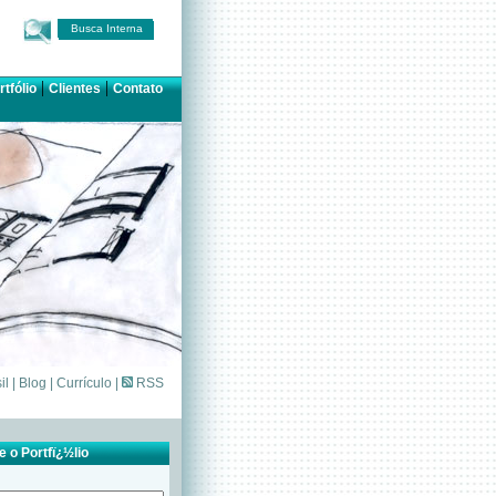
Busca Interna
|
|
rtfólio
Clientes
Contato
il
|
Blog
|
Currículo
|
RSS
 o Portfï¿½lio