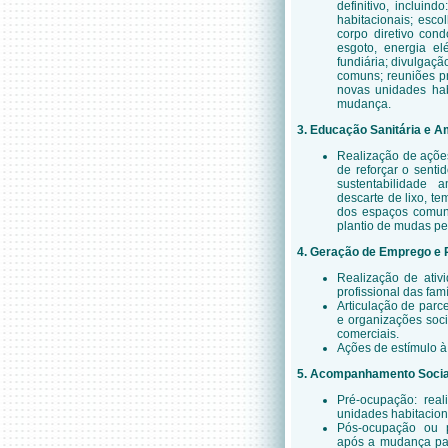
definitivo, incluin
habitacionais; esco
corpo diretivo con
esgoto, energia el
fundiária; divulgaç
comuns; reuniões pr
novas unidades ha
mudança.
3. Educação Sanitária e A
Realização de ações
de reforçar o sent
sustentabilidade 
descarte de lixo, t
dos espaços comuns
plantio de mudas pe
4. Geração de Emprego e 
Realização de ativi
profissional das fam
Articulação de parce
e organizações soc
comerciais.
Ações de estímulo à
5. Acompanhamento Socia
Pré-ocupação: rea
unidades habitaciona
Pós-ocupação ou p
após a mudança par