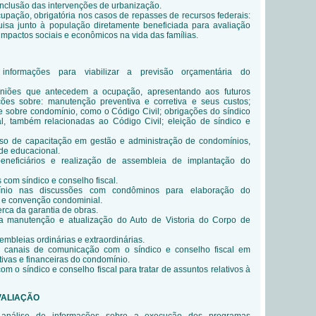
nclusão das intervenções de urbanização.
upação, obrigatória nos casos de repasses de recursos federais:
uisa junto à população diretamente beneficiada para avaliação
impactos sociais e econômicos na vida das famílias.
informações para viabilizar a previsão orçamentária do
uniões que antecedem a ocupação, apresentando aos futuros
ões sobre: manutenção preventiva e corretiva e seus custos;
te sobre condomínio, como o Código Civil; obrigações do síndico
al, também relacionadas ao Código Civil; eleição de síndico e
so de capacitação em gestão e administração de condomínios,
ade educacional.
neficiários e realização de assembleia de implantação do
 com síndico e conselho fiscal.
nio nas discussões com condôminos para elaboração do
 e convenção condominial.
ca da garantia de obras.
a manutenção e atualização do Auto de Vistoria do Corpo de
mbleias ordinárias e extraordinárias.
e canais de comunicação com o síndico e conselho fiscal em
tivas e financeiras do condomínio.
 o síndico e conselho fiscal para tratar de assuntos relativos à
AVALIAÇÃO