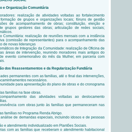
ABALHO SOCIAL
ção e Organização Comunitária
oradores: realização de atividades voltadas ao fortalecimento
formação de grupos e organizações locais; fóruns de gestão
issões de acompanhamento de obras; constituição, eleição e
 grupos gestores das obras; articulação de redes sociais;
máticos.
o Comunitária: realização de reuniões mensais com a instância
ativa (comissão de representantes) para o acompanhamento das
o de novas lideranças
emáticos de Integração da Comunidade: realização de Oficina de
nas áreas de intervenção, reunindo moradores mais antigos do
o de evento comemorativo do mês da Mulher, em parceria com
is.
ção dos Reassentamentos e da Regularização Fundiária
dades permanentes com as famílias, até o final das intervenções,
encaminhamentos necessários.
unidade para apresentação do plano de obras e do cronograma
as famílias na fase obras.
companhamento das atividades voltadas ao deslocamento
lias.
onvivência com obras junto às famílias que permaneceram nas
 famílias no Programa Renda Abrigo.
 análise de demandas especiais, incluindo idosos e de pessoas
ção e atendimento individualizado em Plantões Sociais.
rias com as famílias que receberam o atendimento habitacional