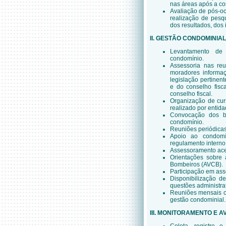
nas áreas após a co
Avaliação de pós-oc
realização de pesq
dos resultados, dos 
II. GESTÃO CONDOMINIAL
Levantamento de 
condomínio.
Assessoria nas re
moradores informaç
legislação pertinen
e do conselho fisc
conselho fiscal.
Organização de cur
realizado por entid
Convocação dos be
condomínio.
Reuniões periódicas
Apoio ao condomí
regulamento interno
Assessoramento acer
Orientações sobre 
Bombeiros (AVCB).
Participação em asse
Disponibilização d
questões administra
Reuniões mensais com
gestão condominial.
III. MONITORAMENTO E 