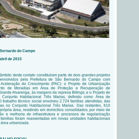
o Bernardo do Campo
abril de 2015
âmbito deste contato constituíram parte de dois grandes projetos
senvolvidos pela Prefeitura de São Bernardo do Campo com
 Aceleração do Crescimento (PAC): o
Projeto de Urbanização
nto de Moradias em Área de Proteção e Recuperação de
rande Alvarenga, às margens da represa Billings; e o Projeto de
 Conjunto Habitacional Três Marias, definido como Área de
 trabalho técnico social envolveu
2.724 famílias atendidas, das
as no Conjunto Habitacional Três Marias. Das restantes, 610
rópria área, residindo em domicílios consolidados, por meio de
ão e melhoria de infraestrutura e processos de regularização
8 famílias foram reassentadas em novas unidades habitacionais
 área urbanizada.