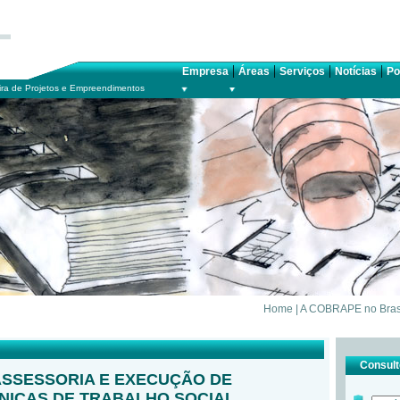
|
|
|
|
Empresa
Áreas
Serviços
Notícias
Po
ra de Projetos e Empreendimentos
Home
|
A COBRAPE no Bras
Consulte
ASSESSORIA E EXECUÇÃO DE
CNICAS DE TRABALHO SOCIAL