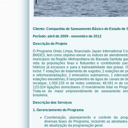
Cliente: Companhia de Saneamento Básico do Estado de 
Período: abril de 2009 - novembro de 2012
Descrição do Projeto
O Programa Onda Limpa, financiado Japan International Co
BNDES, tem como objetivo elevar os índices de atendimento
municípios da Região Metropolitana da Baixada Santista ga
vida às populações fixas e flutuantes e contribuindo pa
hídricos já escassos e para a balneabilidade das praias.
inclui: 7 estações de tratamento de esgotos; 2 estações de 
e reforma/ampliação); 2 emissários submarinos, 1 intercepto
estações elevatórias; 6 lançamentos de água de canais de 
recalque; 1.056.226 m de redes coletoras; 48.591 m de col
123.024 ligações domiciliares. O investimento total no Pro
Trata-se do maior empreendimento de saneamento ambi
brasileira.
Descrição dos Serviços
1
.
Ge
r
en
ciame
nto do P
r
ograma
Coordenação, planejamento e controle da progr
diversas fases do Programa, incluindo as atividad
de atualização da programação geral.