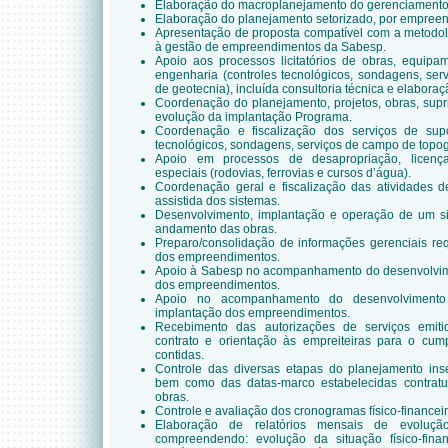
Elaboração do macroplanejamento do gerenciamento
Elaboração do planejamento setorizado, por empree
Apresentação de proposta compatível com a metodol
à gestão de empreendimentos da Sabesp.
Apoio aos processos licitatórios de obras, equipa
engenharia (controles tecnológicos, sondagens, ser
de geotecnia), incluída consultoria técnica e elabora
Coordenação do planejamento, projetos, obras, supr
evolução da implantação Programa.
Coordenação e fiscalização dos serviços de supo
tecnológicos, sondagens, serviços de campo de topogr
Apoio em processos de desapropriação, licença
especiais (rodovias, ferrovias e cursos d’água).
Coordenação geral e fiscalização das atividades 
assistida dos sistemas.
Desenvolvimento, implantação e operação de um s
andamento das obras.
Preparo/consolidação de informações gerenciais re
dos empreendimentos.
Apoio à Sabesp no acompanhamento do desenvolvime
dos empreendimentos.
Apoio no acompanhamento do desenvolvimento t
implantação dos empreendimentos.
Recebimento das autorizações de serviços emiti
contrato e orientação às empreiteiras para o cum
contidas.
Controle das diversas etapas do planejamento inse
bem como das datas-marco estabelecidas contrat
obras.
Controle e avaliação dos cronogramas físico-financei
Elaboração de relatórios mensais de evolução
compreendendo: evolução da situação físico-fina