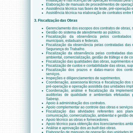
instalação e nas licenças de operação emitidas pela 
Elaboração de manuais de procedimentos de operaçã
Assistência técnica nas fases de teste, pré-operação 
Assistência técnica na elaboração de contratos entre 
3.
Fiscalização das Obras
Gerenciamento dos escopos dos contratos de obras, s
Gestão do sistema de atendimento ao público.
Fiscalização da observância pelos contratados
municipais, estaduais e federais.
Fiscalização da observância pelas contratadas das
Segurança do Trabalho.
Fiscalização da observância pelas contratadas da
ambiental, comercialização, gestão de tráfego e de 
Fiscalização das qualidades das obras, suprimentos e
Fiscalização de custos e contabilidade das obras, sup
Fiscalização dos prazos e datas-marco dos contr
serviços.
Inspeções e diligenciamentos de suprimentos.
Coordenação, assessoria técnica e fiscalização dos s
pré-operação e operação assistida das unidades imp
Coordenação, análise e fiscalização da impleme
auditorias de qualidade e ambientais efetuadas p
Sabesp.
Apoio à administração dos contratos.
Apoio complementar ao controle das obras e serviços
Fiscalização das atividades referentes aos pla
comunicação, comercialização, ambiental e gestão de
Apoio técnico as obras e fornecedores.
Apoio técnico para obtenção dos licenciamentos ambi
Análise e aprovação dos
as built
das obras.
Elaboração de manuais de operação das unidades im