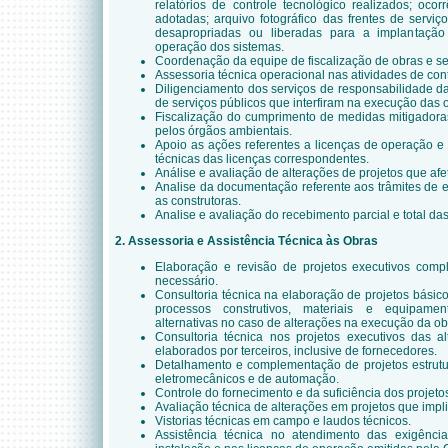
relatórios de controle tecnológico realizados; oco
adotadas; arquivo fotográfico das frentes de servi
desapropriadas ou liberadas para a implantação
operação dos sistemas.
Coordenação da equipe de fiscalização de obras e se
Assessoria técnica operacional nas atividades de con
Diligenciamento dos serviços de responsabilidade da
de serviços públicos que interfiram na execução das 
Fiscalização do cumprimento de medidas mitigadora
pelos órgãos ambientais.
Apoio as ações referentes a licenças de operação e
técnicas das licenças correspondentes.
Análise e avaliação de alterações de projetos que a
Analise da documentação referente aos trâmites de 
as construtoras.
Analise e avaliação do recebimento parcial e total da
2. Assessoria e Assistência Técnica às Obras
Elaboração e revisão de projetos executivos com
necessário.
Consultoria técnica na elaboração de projetos básic
processos construtivos, materiais e equipam
alternativas no caso de alterações na execução da obr
Consultoria técnica nos projetos executivos das a
elaborados por terceiros, inclusive de fornecedores.
Detalhamento e complementação de projetos estrutur
eletromecânicos e de automação.
Controle do fornecimento e da suficiência dos projeto
Avaliação técnica de alterações em projetos que im
Vistorias técnicas em campo e laudos técnicos.
Assistência técnica no atendimento das exigênci