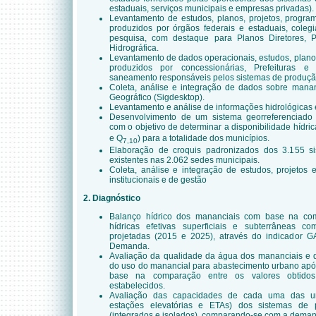
estaduais, serviços municipais e empresas privadas).
Levantamento de estudos, planos, projetos, progra
produzidos por órgãos federais e estaduais, coleg
pesquisa, com destaque para Planos Diretores, 
Hidrográfica.
Levantamento de dados operacionais, estudos, plano
produzidos por concessionárias, Prefeituras e
saneamento responsáveis pelos sistemas de produçã
Coleta, análise e integração de dados sobre man
Geográfico (Sigdesktop).
Levantamento e análise de informações hidrológicas 
Desenvolvimento de um sistema georreferenciado 
com o objetivo de determinar a disponibilidade hídrica
e Q
) para a totalidade dos municípios.
7,10
Elaboração de croquis padronizados dos 3.155 
existentes nas 2.062 sedes municipais.
Coleta, análise e integração de estudos, projetos 
institucionais e de gestão
2. Diagnóstico
Balanço hídrico dos mananciais com base na com
hídricas efetivas superficiais e subterrâneas
projetadas (2015 e 2025), através do indicador 
Demanda.
Avaliação da qualidade da água dos mananciais e 
do uso do manancial para abastecimento urbano apó
base na comparação entre os valores obtido
estabelecidos.
Avaliação das capacidades de cada uma das uni
estações elevatórias e ETAs) dos sistemas de 
(integrados e isolados), comparando-se com a deman