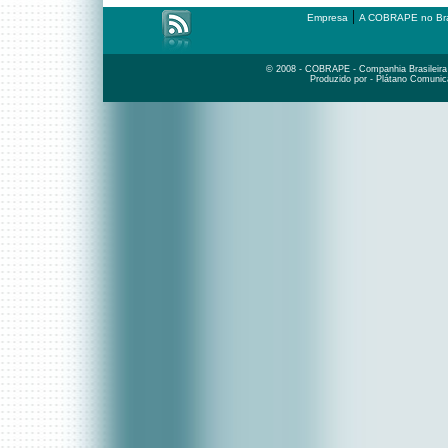
|
Empresa
A COBRAPE no Bra
© 2008 - COBRAPE - Companhia Brasileira d
Produzido por - Plátano Comunic