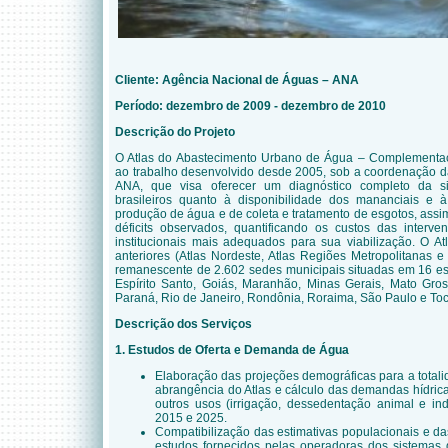
Cliente:
Agência Nacional de Águas – ANA
Período: dezembro de 2009 - dezembro de 2010
Descrição do Projeto
O Atlas do Abastecimento Urbano de Água – Complementaç
ao trabalho desenvolvido desde 2005, sob a coordenação 
ANA, que visa oferecer um diagnóstico completo da 
brasileiros quanto à disponibilidade dos mananciais e
produção de água e de coleta e tratamento de esgotos, ass
déficits observados, quantificando os custos das interv
institucionais mais adequados para sua viabilização. O Atl
anteriores (Atlas Nordeste, Atlas Regiões Metropolitanas e
remanescente de 2.602 sedes municipais situadas em 16 e
Espírito Santo, Goiás, Maranhão, Minas Gerais, Mato Gro
Paraná, Rio de Janeiro, Rondônia, Roraima, São Paulo e Toc
Descrição dos Serviços
1. Estudos de Oferta e Demanda de Água
Elaboração das projeções demográficas para a total
abrangência do Atlas e cálculo das demandas hídric
outros usos (irrigação, dessedentação animal e in
2015 e 2025.
Compatibilização das estimativas populacionais e 
estudos fornecidos pelas operadoras dos sistemas