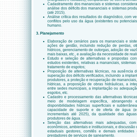
Cadastramento dos mananciais e sistemas considerado
análise dos déficits dos mananciais e sistemas prod
(até 2015).
Análise crítica dos resultados do diagnóstico, com v
conflitos pelo uso da água (existentes ou potencia
humano.
3. Planejamento
Elaboração de cenários para os mananciais e sis
ações de gestão, incluindo redução de perdas, o
hídricos, gerenciamento de outorgas, adoção de vaz
mais baixas, etc., e avaliação da necessidade de real
Estudo e seleção de alternativas e propostas cons
estudos existentes, relativas a mananciais, sistema
tratamento de esgotos;
Proposição de alternativas técnicas, na ausência 
superação dos déficits verificados, incluindo a impl
produtores, a proteção e recuperação de mananciais, 
hídricas, a proposição de obras hidráulicas, a int
entre sedes municipais, a implantação ou adequaçã
esgotos, etc.
Cadastro e processamento das alternativas técnica
meio de modelagem específica, abrangendo e
disponibilidades hídricas superficiais e subterrân
capacidade de suporte e de oferta de água (
incrementais até 2025), da qualidade das água
produtores de água.
Seleção das alternativas mais adequadas, com 
econômicos, ambientais e institucionais, e discussão
estaduais gestores, comitês e demais entidades 
prestadores de serviços de saneamento.