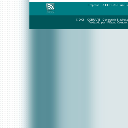
|
Empresa
A COBRAPE no Bra
© 2008 - COBRAPE - Companhia Brasileira d
Produzido por - Plátano Comunic