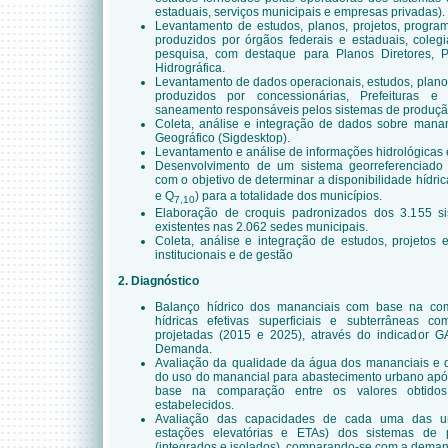
estaduais, serviços municipais e empresas privadas).
Levantamento de estudos, planos, projetos, progra
produzidos por órgãos federais e estaduais, coleg
pesquisa, com destaque para Planos Diretores, 
Hidrográfica.
Levantamento de dados operacionais, estudos, plano
produzidos por concessionárias, Prefeituras e
saneamento responsáveis pelos sistemas de produçã
Coleta, análise e integração de dados sobre man
Geográfico (Sigdesktop).
Levantamento e análise de informações hidrológicas 
Desenvolvimento de um sistema georreferenciado 
com o objetivo de determinar a disponibilidade hídrica
e Q
) para a totalidade dos municípios.
7,10
Elaboração de croquis padronizados dos 3.155 
existentes nas 2.062 sedes municipais.
Coleta, análise e integração de estudos, projetos 
institucionais e de gestão
2. Diagnóstico
Balanço hídrico dos mananciais com base na com
hídricas efetivas superficiais e subterrâneas
projetadas (2015 e 2025), através do indicador 
Demanda.
Avaliação da qualidade da água dos mananciais e 
do uso do manancial para abastecimento urbano apó
base na comparação entre os valores obtido
estabelecidos.
Avaliação das capacidades de cada uma das uni
estações elevatórias e ETAs) dos sistemas de 
(integrados e isolados), comparando-se com a deman