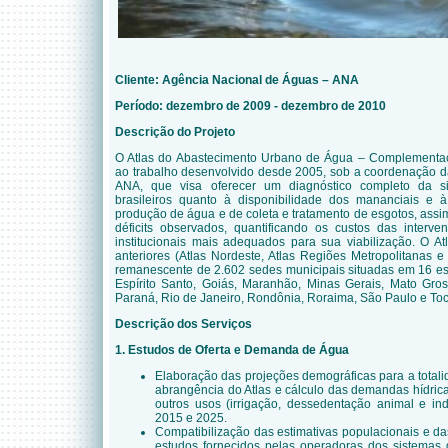
Cliente:
Agência Nacional de Águas – ANA
Período: dezembro de 2009 - dezembro de 2010
Descrição do Projeto
O Atlas do Abastecimento Urbano de Água – Complementaç
ao trabalho desenvolvido desde 2005, sob a coordenação 
ANA, que visa oferecer um diagnóstico completo da 
brasileiros quanto à disponibilidade dos mananciais e
produção de água e de coleta e tratamento de esgotos, ass
déficits observados, quantificando os custos das interv
institucionais mais adequados para sua viabilização. O Atl
anteriores (Atlas Nordeste, Atlas Regiões Metropolitanas e
remanescente de 2.602 sedes municipais situadas em 16 e
Espírito Santo, Goiás, Maranhão, Minas Gerais, Mato Gro
Paraná, Rio de Janeiro, Rondônia, Roraima, São Paulo e Toc
Descrição dos Serviços
1. Estudos de Oferta e Demanda de Água
Elaboração das projeções demográficas para a total
abrangência do Atlas e cálculo das demandas hídric
outros usos (irrigação, dessedentação animal e in
2015 e 2025.
Compatibilização das estimativas populacionais e 
estudos fornecidos pelas operadoras dos sistemas