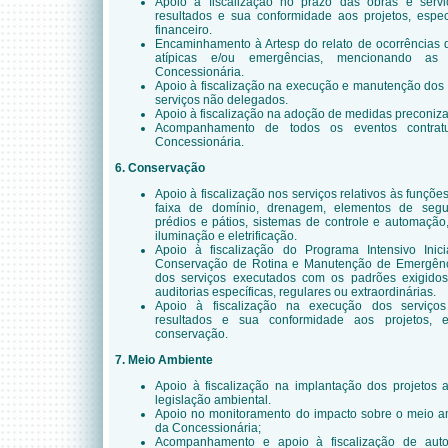
Apoio à fiscalização no prazo das obras e servi
resultados e sua conformidade aos projetos, espec
financeiro.
Encaminhamento à Artesp do relato de ocorrências d
atípicas e/ou emergências, mencionando as 
Concessionária.
Apoio à fiscalização na execução e manutenção dos
serviços não delegados.
Apoio à fiscalização na adoção de medidas preconiza
Acompanhamento de todos os eventos contratu
Concessionária.
6. Conservação
Apoio à fiscalização nos serviços relativos às funçõ
faixa de domínio, drenagem, elementos de segura
prédios e pátios, sistemas de controle e automação
iluminação e eletrificação.
Apoio à fiscalização do Programa Intensivo Inic
Conservação de Rotina e Manutenção de Emergênci
dos serviços executados com os padrões exigidos
auditorias específicas, regulares ou extraordinárias.
Apoio à fiscalização na execução dos serviços
resultados e sua conformidade aos projetos, 
conservação.
7. Meio Ambiente
Apoio à fiscalização na implantação dos projetos 
legislação ambiental.
Apoio no monitoramento do impacto sobre o meio a
da Concessionária;
Acompanhamento e apoio à fiscalização de autos