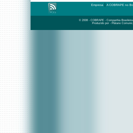
|
Empresa
A COBRAPE no Bra
© 2008 - COBRAPE - Companhia Brasileira d
Produzido por - Plátano Comunic