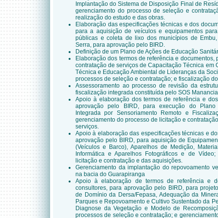
Implantação do Sistema de Disposição Final de Resí
gerenciamento do processo de seleção e contrataçã
realização do estudo e das obras.
Elaboração das especificações técnicas e dos docume
para a aquisição de veículos e equipamentos para
públicas e coleta de lixo dos municípios de Embu
Serra, para aprovação pelo BIRD.
Definição de um Plano de Ações de Educação Sanitár
Elaboração dos termos de referência e documentos, 
contratação de serviços de Capacitação Técnica em 
Técnica e Educação Ambiental de Lideranças da Soci
processos de seleção e contratação; e fiscalização do
Assessoramento ao processo de revisão da estrutura
fiscalização integrada constituída pelo SOS Manancia
Apoio à elaboração dos termos de referência e dos
aprovação pelo BIRD, para execução do Plano d
Integrada por Sensoriamento Remoto e Fiscalizaç
gerenciamento do processo de licitação e contrataçã
serviços.
Apoio à elaboração das especificações técnicas e do
aprovação pelo BIRD, para aquisição de Equipament
(Veículos e Barco), Aparelhos de Medição, Materi
Informática e Aparelhos Fotográficos e de Vídeo
licitação e contratação e das aquisições.
Gerenciamento da implantação do repovoamento ve
na bacia do Guarapiranga
Apoio à elaboração de termos de referência e 
consultores, para aprovação pelo BIRD, para proje
de Domínio da Dersa/Fepasa, Adequação da Minera
Parques e Repovoamento e Cultivo Sustentado da Pes
Diagnose da Vegetação e Modelo de Recomposiçã
processos de seleção e contratação; e gerenciament