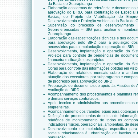
da Bacia do Guarapiranga
Elaboração dos termos de referência e documentos d
aprovação do BIRD, para contratação de Especialis
Bacias, do Projeto de Viabilização de Empr
Desenvolvimento e Proteção Ambiental da Bacia do 
Supervisão do processo de desenvolvimento 
Georreferenciadas – SIG para análise e monitor
Guarapiranga.
Elaboração das especificações técnicas e dos docume
para aprovação pelo BIRD para a aquisição dos
necessários para a implantação e operação do SIG.
Desenvolvimento, implantação e operação do S
Projetos para controle de pendências de documen
financeira e situação dos projetos.
Desenvolvimento, implantação e operação do S
Obras para controle das informações obtidas em vistor
Elaboração de relatórios mensais sobre o anda
atuação dos executores, por subprograma e componen
de progresso para aprovação do BIRD.
Preparação de documentos de apoio às Missões de
Avaliação do BIRD.
Acompanhamento dos procedimentos e planilhas ref
e demais serviços contratados.
Apoio técnico e administrativo aos procedimentos 
empreiteiras.
Acompanhamento dos trâmites legais para obtenção d
Definição de procedimentos de coleta de informaçõe
relatórios de monitoramento de todos os compon
indicadores físicos, operacionais, ambientais, de de
Desenvolvimento de metodologia específica par
sociais relacionados à urbanização de favelas e
população.