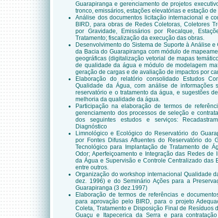
Guarapiranga e gerenciamento de projetos executivo
tronco, emissários, estações elevatórias e estação de
Análise dos documentos licitação internacional e c
BIRD, para obras de Redes Coletoras, Coletores Tro
por Gravidade, Emissários por Recalque, Estaçõ
Tratamento; fiscalização da execução das obras.
Desenvolvimento do Sistema de Suporte à Análise e
da Bacia do Guarapiranga com módulo de mapeamen
geográficas (digitalização vetorial de mapas temát
de qualidade da água e módulo de modelagem mate
geração de cargas e de avaliação de impactos por car
Elaboração do relatório consolidado Estudos C
Qualidade da Água, com análise de informações sob
reservatório e o tratamento da água, e sugestões 
melhoria da qualidade da água.
Participação na elaboração de termos de
referênc
gerenciamento dos processos de seleção e contrat
dos seguintes estudos e serviços: Recadastram
Diagnóstico
Limnológico e Ecológico do Reservatório do Guarap
por Fontes Difusas Afluentes do Reservatório do 
Tecnológico para Implantação de Tratamento de 
Odor; Aperfeiçoamento e Integração das Redes de 
da Água e Supervisão e Controle Centralizado das E
entre outros.
Organização do workshop internacional Qualidade d
dez. 1996) e do Seminário Ações para a Preserv
Guarapiranga (3 dez.1997)
Elaboração de termos de referências e documentos
para aprovação pelo BIRD, para o projeto Adequa
Coleta, Tratamento e Disposição Final de Resíduos
Guaçu e Itapecerica da Serra e para contrataç