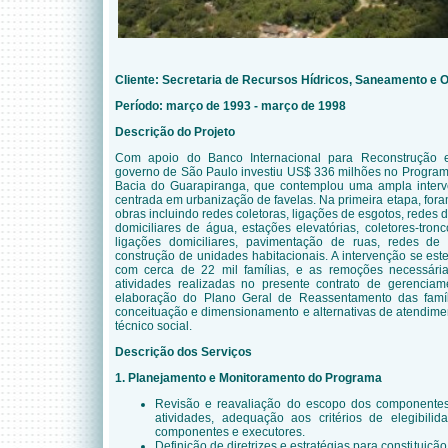
Cliente:
Secretaria de Recursos Hídricos, Saneamento e O
Período:
março de 1993 - março de 1998
Descrição do Projeto
Com apoio do Banco Internacional para Reconstrução 
governo de São Paulo investiu US$ 336 milhões no Progra
Bacia do Guarapiranga, que contemplou uma ampla inter
centrada em urbanização de favelas. Na primeira etapa, fora
obras incluindo redes coletoras, ligações de esgotos, redes d
domiciliares de água, estações elevatórias, coletores-tronc
ligações domiciliares, pavimentação de ruas, redes de
construção de unidades habitacionais. A intervenção se es
com cerca de 22 mil famílias, e as remoções necessárias
atividades realizadas no presente contrato de gerenciame
elaboração do Plano Geral de Reassentamento das famíli
conceituação e dimensionamento e alternativas de atendime
técnico social
.
Descrição dos Serviços
1. Planejamento e Monitoramento do Programa
Revisão e reavaliação do escopo dos componentes
atividades, adequação aos critérios de elegibilid
componentes e executores.
Definição de diretrizes e estratégias para constituiç