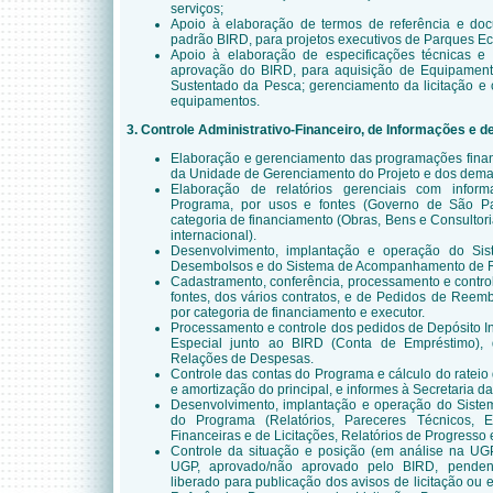
serviços;
Apoio à elaboração de termos de referência e do
padrão BIRD, para projetos executivos de Parques Ec
Apoio à elaboração de especificações técnicas e 
aprovação do BIRD, para aquisição de Equipamento
Sustentado da Pesca; gerenciamento da licitação e 
equipamentos.
3
. Controle Administrativo-Financeiro, de Informações e d
Elaboração e gerenciamento das programações finan
da Unidade de Gerenciamento do Projeto e dos dema
Elaboração de relatórios gerenciais com infor
Programa, por usos e fontes (Governo de São Pa
categoria de financiamento (Obras, Bens e Consultoria)
internacional).
Desenvolvimento, implantação e operação do S
Desembolsos e do Sistema de Acompanhamento de 
Cadastramento, conferência, processamento e contro
fontes, dos vários contratos, e de Pedidos de Ree
por categoria de financiamento e executor.
Processamento e controle dos pedidos de Depósito I
Especial junto ao BIRD (Conta de Empréstimo)
Relações de Despesas.
Controle das contas do Programa e cálculo do rateio
e amortização do principal, e informes à Secretaria d
Desenvolvimento, implantação e operação do Sist
do Programa (Relatórios, Pareceres Técnicos, E
Financeiras e de Licitações, Relatórios de Progresso 
Controle da situação e posição (em análise na UG
UGP, aprovado/não aprovado pelo BIRD, pendent
liberado para publicação dos avisos de licitação ou 