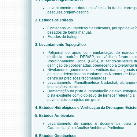
1. Pesquisa origem-destino
Levantamento de dados históricos do trecho corresp
pesquisa origem-destino.
2. Estudos de Tráfego
Contagens volumétricas classificadas, por tipo de veí
pesados de forma manual.
Estudos de tráfego.
3. Levantamento Topográfico
Poligonal de apoio com implantação de marcos
distância, padrão DER/SP; os vértices foram al
Posicionamento Global (GPS), utilizando-se leitura d
definição de coordenadas, obedecendo a tolerância l
Nivelamento geométrico: os vértices das poligonais
as cotas determinadas conforme as Normas de Nivel
dentro da precisões recomendadas.
Levantamento Planialtimétrico Cadastral, abrange
interseções existentes.
Demarcação da pista e implantação de eixo estaque
pista existente com o objetivo de fornecer referencia
pavimentos e projetos em geral.
4. Estudos Hidrológicos e Verificação da Drenagem Existe
5. Estudos Ambientais
Levantamento de campo e documentos para a 
Caracterização e Análise Ambiental Preliminar.
6. Estudos Geotécnicos