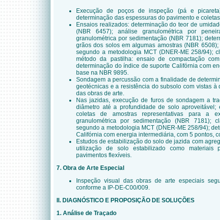
Execução de poços de inspeção (pá e picareta
determinação das espessuras do pavimento e coletas
Ensaios realizados: determinação do teor de umida
(NBR 6457); análise granulométrica por penei
granulométrica por sedimentação (NBR 7181); deter
grãos dos solos em algumas amostras (NBR 6508); cl
segundo a metodologia MCT (DNER-ME 258/94); cla
método da pastilha: ensaio de compactação com
determinação do índice de suporte Califórnia com e
base na NBR 9895.
Sondagem a percussão com a finalidade de determina
geotécnicas e a resistência do subsolo com vistas à 
das obras de arte.
Nas jazidas, execução de furos de sondagem a tr
diâmetro até a profundidade de solo aproveitável;
coletas de amostras representativas para a e
granulométrica por sedimentação (NBR 7181); cla
segundo a metodologia MCT (DNER-ME 258/94); dete
Califórnia com energia intermediária, com 5 pontos,
Estudos de estabilização do solo de jazida com agreg
utilização de solo estabilizado como materiai
pavimentos flexíveis.
7. Obra de Arte Especial
Inspeção visual das obras de arte especiais seg
conforme a IP-DE-C00/009.
II. DIAGNÓSTICO E PROPOSIÇÃO DE SOLUÇÕES
1. Análise de Traçado