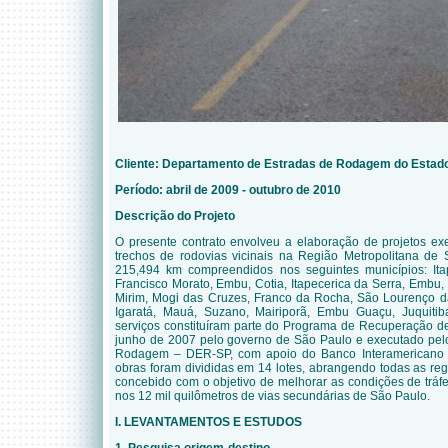
Cliente: Departamento de Estradas de Rodagem do Estad
Período: abril de 2009 - outubro de 2010
Descrição do Projeto
O presente contrato envolveu a elaboração de projetos ex
trechos de rodovias vicinais na Região Metropolitana de 
215,494 km compreendidos nos seguintes municípios: Ita
Francisco Morato, Embu, Cotia, Itapecerica da Serra, Embu, 
Mirim, Mogi das Cruzes, Franco da Rocha, São Lourenço d
Igaratá, Mauá, Suzano, Mairiporã, Embu Guaçu, Juquiti
serviços constituíram parte do Programa de Recuperação de
junho de 2007 pelo governo de São Paulo e executado pel
Rodagem – DER-SP, com apoio do Banco Interamericano 
obras foram divididas em 14 lotes, abrangendo todas as re
concebido com o objetivo de
melhorar as condições de tráf
nos 12 mil quilômetros de vias secundárias de São Paulo.
I. LEVANTAMENTOS E ESTUDOS