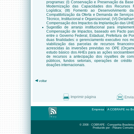
programas: (I) Conservação e Preservação da Base F
Modernização das Capacidades dos Recursos Re
Logística; (III) Fomento ao Desenvolvimento d
Compatibilização da Oferta e Demanda de Serviços 
Técnico, Institucional e Organizacional; (VI) Detalha
Compensação dos Impactos da Implantação das UHEs 
Sugestão de arranjo institucional para impleme
Compensação de Impactos, baseado em Pacto para a
entre o Governo Federal, Estadual, Prefeitura de P
duas finalidades: o gerenciamento executivo nos m
viabilização das parcelas de recursos financeir
acrescidas às inversões previstas no OPE (Orçam
estudo básico dos AHEs para as ações socioambienta
de recursos a antecipação dos royalties de comp
públicos, fundos setoriais, operações de crédit
doações internacionais.
voltar
Imprimir página
Envia
|
Empresa
A COBRAPE no Bra
© 2008 - COBRAPE - Companhia Brasileira d
Produzido por - Plátano Comunic