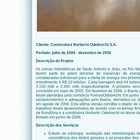
Cliente:
Construtora Norberto Odebrecht S.A.
Período:
julho de 2006 - dezembro de 2006
Descrição do Projeto
As usinas hidrelétricas de Santo Antonio e Jirau, no Rio 
fazem parte do plano decenal de expansão de energi
consideradas estruturais para a oferta de energia nos próxi
investimento é R$ 20 bilhões. Cada barragem terá 44 turbi
3.150 mW
e
3.300
mW, respectivamente. A primeira vers
concluída em maio de 2005. Em fevereiro de 20
06,
o Ibama 
foram atendidas pelo consórcio Furnas/Odebrecht. Em junho
esclarecimentos e adequações pelo Ibama, atendidos na ú
em agosto de 2006. Esta última versão constitui o objeto de 
trabalhos foram desenvolvidos de acordo com os termos firm
de Rondônia e a construtora Norberto Odebrecht no termo 
firmado em junho de
2006.
Descrição dos Serviços
Estudo de ictiologia: avaliação das metodologias 
consistência dos dados gerados e as propostas dos