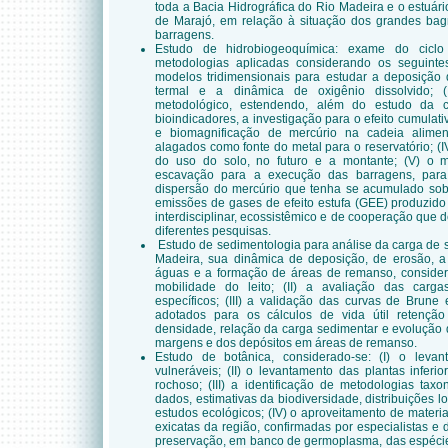
toda a Bacia Hidrográfica do Rio Madeira e o estuári
de Marajó, em relação à situação dos grandes bagr
barragens.
Estudo de hidrobiogeoquímica: exame do ciclo
metodologias aplicadas considerando os seguintes 
modelos tridimensionais para estudar a deposição d
termal e a dinâmica de oxigênio dissolvido; 
metodológico, estendendo, além do estudo da 
bioindicadores, a investigação para o efeito cumulat
e biomagnificação de mercúrio na cadeia aliment
alagados como fonte do metal para o reservatório; (I
do uso do solo, no futuro e a montante; (V) o 
escavação para a execução das barragens, para 
dispersão do mercúrio que tenha se acumulado sobr
emissões de gases de efeito estufa (GEE) produzido 
interdisciplinar, ecossistêmico e de cooperação que 
diferentes pesquisas.
Estudo de sedimentologia para análise da carga de 
Madeira, sua dinâmica de deposição, de erosão, a
águas e a formação de áreas de remanso, considera
mobilidade do leito; (II) a avaliação das carg
específicos; (III) a validação das curvas de Brune
adotados para os cálculos de vida útil retenção
densidade, relação da carga sedimentar e evolução
margens e dos depósitos em áreas de remanso.
Estudo de botânica, considerado-se: (I) o leva
vulneráveis; (II) o levantamento das plantas infer
rochoso; (III) a identificação de metodologias tax
dados, estimativas da biodiversidade, distribuições l
estudos ecológicos; (IV) o aproveitamento de mater
exicatas da região, confirmadas por especialistas e 
preservação, em banco de germoplasma, das espécies