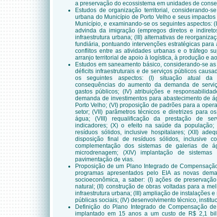
a preservação do ecossistema em unidades de conse
Estudos de organização territorial, considerando-s
urbana do Município de Porto Velho e seus impactos
Município, e examinando-se os seguintes aspectos: (
advinda da imigração (empregos diretos e indiretos e
infraestrutura urbana; (III) alternativas de reorganiza
fundiária, pontuando intervenções estratégicas para 
conflitos entre as atividades urbanas e o tráfego 
arranjo territorial de apoio à logística, à produção e 
Estudos em saneamento básico, considerando-se as 
déficits infraestruturais e de serviços públicos caus
os seguintes aspectos: (I) situação atual da 
consequências do aumento da demanda de serviços
gastos públicos; (IV) atribuições e responsabilida
demanda de investimentos para abastecimento de ág
Porto Velho; (VI) proposição de padrões para a oper
setor; (VII) parâmetros técnicos e diretrizes para 
água; (VIII) requalificação da prestação de ser
indicadores; (X) o efeito na saúde da população
resíduos sólidos, inclusive hospitalares; (XII) ad
disposição final de resíduos sólidos, inclusive c
complementação dos sistemas
de galerias de ág
microdrenagem; (XIV) implantação de
sistemas
pavimentação de vias.
Proposição de um Plano Integrado de Compensação
programas apresentados pelo EIA as novas dema
socioeconômica, a saber: (I) ações de preservação
natural; (II) construção de obras voltadas para a me
infraestrutura urbana; (III) ampliação de instalações e
públicas sociais; (IV) desenvolvimento técnico, institu
Definição do Plano Integrado de Compensação de 
implantado em 15 anos a um custo de R$ 2,1 bil