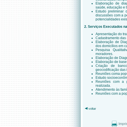
Elaboração de dia
saúde, educação e t
Estudo preliminar 
discussões com a p
potencialidades exi
2. Serviços Executados 
Apresentação do tra
Cadastramento das 8
Elaboração de Dia
dos domicílios em c
Pesquisa Qualitat
moradores.
Elaboração de Diagn
Elaboração de base 
Criação de banc
geocodificação das
Reuniões coma popu
Estudo socioeconômic
Reuniões com a p
realizada.
Atendimento às famíl
Reuniões com a pop
voltar
Impri