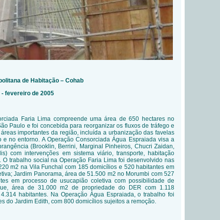
olitana de Habitação – Cohab
 - fevereiro de 2005
rciada Faria Lima compreende uma área de 650 hectares no
ão Paulo e foi concebida para reorganizar os fluxos de tráfego e
áreas importantes da região, incluída a urbanização das favelas
ro e no entorno. A Operação Consorciada Água Espraiada visa a
rangência (Brooklin, Berrini, Marginal Pinheiros, Chucri Zaidan,
s) com intervenções em sistema viário, transporte, habitação
. O trabalho social na Operação Faria Lima foi desenvolvido nas
.220 m2 na Vila Funchal com 185 domicílios e 520 habitantes em
etiva; Jardim Panorama, área de 51.500 m2 no Morumbi com 527
ntes em processo de usucapião coletiva com possibilidade de
rque, área de 31.000 m2 de propriedade do DER com 1.118
 4.314 habitantes. Na Operação Água Espraiada, o trabalho foi
 do Jardim Edith, com 800 domicílios sujeitos a remoção.