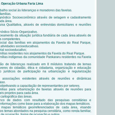
a Operação Urbana Faria Lima
balho social às lideranças e moradores das favelas.
amílias.
gnóstico Socioeconômico através de selagem e cadastramento
ada área.
a Qualitativa, através de entrevistas domiciliares e reuniões
óstico Sócio-Organizativo.
amento da situação jurídica fundiária de cada área através de
s competentes.
cial das famílias em alojamentos da Favela do Real Parque,
 atividades socioeducativas.
ial socioeducativo;
lias residentes nos alojamentos da Favela do Real Parque.
ílias indígenas da comunidade Pankararu residentes na Favela
ção de lideranças realizado em 8 módulos tratando de temas
everes do cidadão, ética e cidadania, organização e educação
to jurídicos de participação na urbanização e regularização
s associações existentes através de reuniões e dinâmicas
aso.
 objetivando a capacitação de representantes por setores.
ílias para urbanização de favelas através de reuniões para
eis projetos para cada área.
cartográfica das áreas.
nco de dados com resultado das pesquisas censitárias e
 informações como base para a elaboração dos mapas temáticos.
mapas temáticos georreferenciados de cada área, visando
dos temas abordados na pesquisa censitária, como renda familiar,
 de ocupação, forma de ocupação e outros.