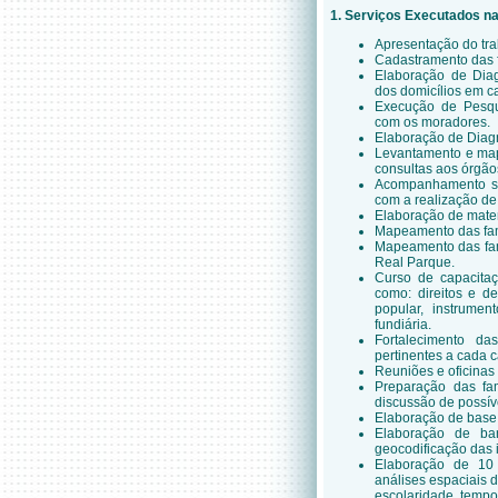
1. Serviços Executados n
Apresentação do tra
Cadastramento das f
Elaboração de Dia
dos domicílios em c
Execução de Pesquis
com os moradores.
Elaboração de Diagn
Levantamento e mape
consultas aos órgão
Acompanhamento so
com a realização de
Elaboração de mater
Mapeamento das famí
Mapeamento das fam
Real Parque.
Curso de capacita
como: direitos e d
popular, instrumen
fundiária.
Fortalecimento da
pertinentes a cada c
Reuniões e oficinas
Preparação das fam
discussão de possív
Elaboração de base 
Elaboração de ba
geocodificação das
Elaboração de 10 
análises espaciais 
escolaridade, tempo