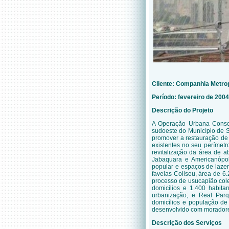
Cliente:
Companhia Metrop
Período:
fevereiro de 2004
Descrição do Projeto
A Operação Urbana Conso
sudoeste do Município de S
promover a restauração de 
existentes no seu perímet
revitalização da área de ab
Jabaquara e Americanópoli
popular e espaços de lazer
favelas Coliseu, área de 6
processo de usucapião col
domicílios e 1.400 habita
urbanização; e Real Pa
domicílios e população de
desenvolvido com moradores
Descrição dos Serviços