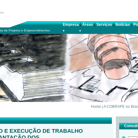
|
|
|
|
Empresa
Áreas
Serviços
Notícias
Po
ra de Projetos e Empreendimentos
Home
|
A COBRAPE no Bras
Consulte
O E EXECUÇÃO DE TRABALHO
LANTAÇÃO DOS