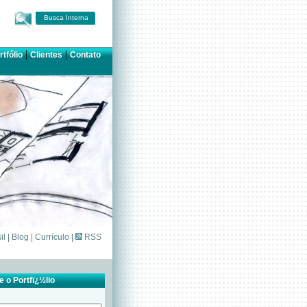
Busca Interna
|
|
rtfólio
Clientes
Contato
il
|
Blog
|
Currículo
|
RSS
 o Portfï¿½lio