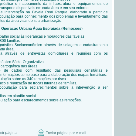
gnóstico e mapeamento da infraestrutura e equipamentos de
ransporte disponíveis em cada área e em seu entorno.
de intervenção na Favela Real Parque, elaborado a partir de
opulação para conhecimento dos problemas e levantamento das
stes da área visando sua urbanização.
na Operação Urbana Água Espraiada (Remoções)
balho social às lideranças e moradores das favelas.
00 famílias.
gnóstico Socioeconômico através de selagem e cadastramento
ada área.
iva através de entrevistas domiciliares e reuniões com os
óstico Sócio-Organizativo.
cartográfica das áreas.
o de dados com resultado das pesquisas censitárias e
 informações como base para a elaboração dos mapas temáticos.
lação sobre as 340
remoções por risco.
o e realização de trocas internas de famílias.
opulação para esclarecimentos sobre a intervenção a ser
ias em plantão social.
ulação para esclarecimentos sobre as remoções.
mir página
Enviar página por e-mail