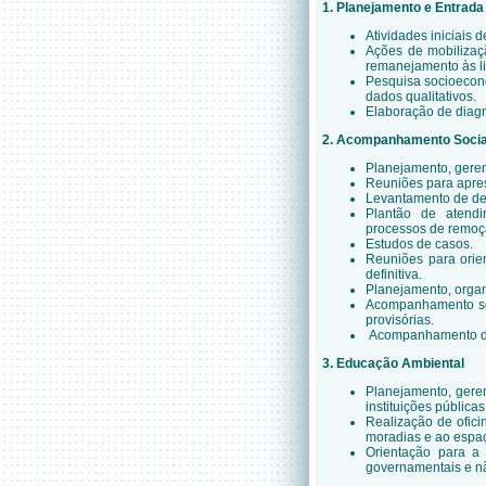
1. Planejamento e Entrada
Atividades iniciais
Ações de mobilizaç
remanejamento às li
Pesquisa socioeconô
dados qualitativos.
Elaboração de diagn
2. Acompanhamento Social
Planejamento, geren
Reuniões para apre
Levantamento de dem
Plantão de atendi
processos de remoç
Estudos de casos.
Reuniões para orie
definitiva.
Planejamento, orga
Acompanhamento soc
provisórias.
Acompanhamento da
3. Educação Ambiental
Planejamento, gere
instituições pública
Realização de ofici
moradias e ao esp
Orientação para a 
governamentais e n