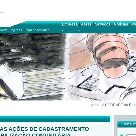
|
|
|
|
Empresa
Áreas
Serviços
Notícias
Po
ra de Projetos e Empreendimentos
Home
|
A COBRAPE no Bras
Consulte
DAS AÇÕES DE CADASTRAMENTO
OBILIZAÇÃO COMUNITÁRIA,