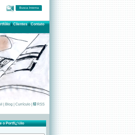
Busca Interna
|
|
rtfólio
Clientes
Contato
il
|
Blog
|
Currículo
|
RSS
 o Portfï¿½lio