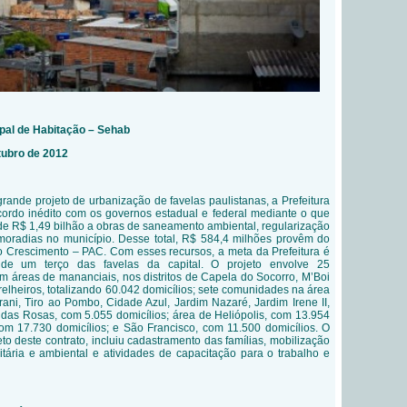
ipal de Habitação – Sehab
utubro de 2012
rande projeto de urbanização de favelas paulistanas, a Prefeitura
ordo inédito com os governos estadual e federal mediante o que
de R$ 1,49 bilhão a obras de saneamento ambiental, regularização
 moradias no município. Desse total, R$ 584,4 milhões provêm do
 Crescimento – PAC. Com esses recursos, a meta da Prefeitura é
o de um terço das favelas da capital. O projeto envolve 25
 áreas de mananciais, nos distritos de Capela do Socorro, M’Boi
elheiros, totalizando 60.042 domicílios; sete comunidades na área
ni, Tiro ao Pombo, Cidade Azul, Jardim Nazaré, Jardim Irene II,
das Rosas, com 5.055 domicílios; área de Heliópolis, com 13.954
com 17.730 domicílios; e São Francisco, com 11.500 domicílios. O
jeto deste contrato, incluiu cadastramento das famílias, mobilização
tária e ambiental e atividades de capacitação para o trabalho e