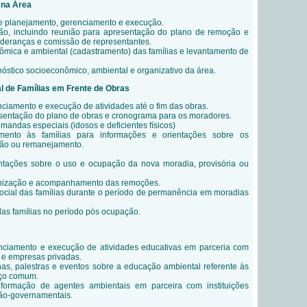
 na Área
 de planejamento, gerenciamento e execução.
ão, incluindo reunião para apresentação do plano de remoção e
deranças e comissão de representantes.
mica e ambiental (cadastramento) das famílias e levantamento de
óstico socioeconômico, ambiental e organizativo da área.
 de Famílias em Frente de Obras
ciamento e execução de atividades até o fim das obras.
sentação do plano de obras e cronograma para os moradores.
andas especiais (idosos e deficientes físicos)
mento às famílias para informações e orientações sobre os
ão ou remanejamento.
ntações sobre o uso e ocupação da nova moradia, provisória ou
nização e acompanhamento das remoções.
ial das famílias durante o período de permanência em moradias
s famílias no período pós ocupação.
nciamento e execução de atividades educativas em parceria com
s e empresas privadas.
nas, palestras e eventos sobre a educação ambiental referente às
aço comum.
formação de agentes ambientais em parceira com instituições
ão-governamentais.