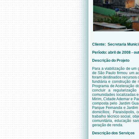
Cliente: Secretaria Munic
Período: abril de 2008 - o
Descrição do Projeto
Para a viabilização de um g
de São Paulo firmou um ac
foram destinados recursos 
fundiária e construção de
Programa de Aceleração do
concluir a regularizaçã
comunidades localizadas em
Mirim, Cidade Ademar e Par
composta pelo Jardim Guara
Parque Fernanda e Jardim 
domicílios; Paraisópolis, 
trabalho técnico social, ob
comunitária, educação sani
geração de renda.
Descrição dos Serviços