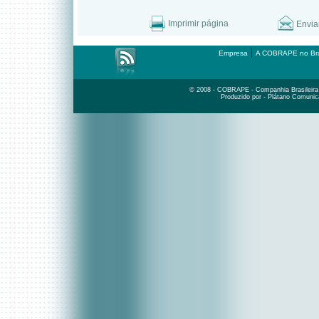
Imprimir página
Envia
|
Empresa
A COBRAPE no Bra
© 2008 - COBRAPE - Companhia Brasileira d
Produzido por - Plátano Comunic