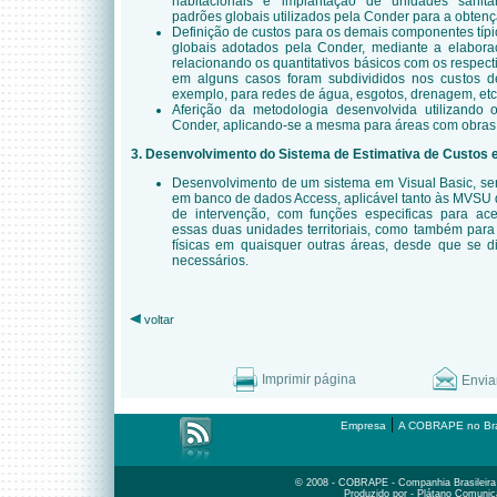
habitacionais e implantação de unidades sanitár
padrões globais utilizados pela Conder para a obten
Definição de custos para os demais componentes típ
globais adotados pela Conder, mediante a elaboraç
relacionando os quantitativos básicos com os respect
em alguns casos foram subdivididos nos custos de
exemplo, para redes de água, esgotos, drenagem, etc.
Aferição da metodologia desenvolvida utilizando o
Conder, aplicando-se a mesma para áreas com obras 
3. Desenvolvimento do Sistema de Estimativa de Custos 
Desenvolvimento de um sistema em Visual Basic, se
em banco de dados Access, aplicável tanto às MVSU 
de intervenção, com funções especificas para ace
essas duas unidades territoriais, como também para
físicas em quaisquer outras áreas, desde que se 
necessários.
voltar
Imprimir página
Envia
|
Empresa
A COBRAPE no Bra
© 2008 - COBRAPE - Companhia Brasileira d
Produzido por - Plátano Comunic