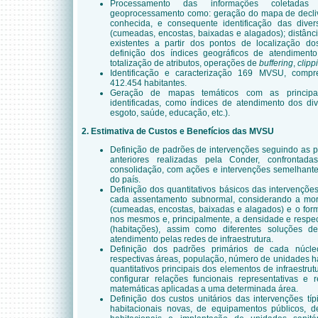
Processamento das informações coletada
geoprocessamento como: geração do mapa de declivi
conhecida, e consequente identificação das diver
(cumeadas, encostas, baixadas e alagados); distânc
existentes a partir dos pontos de localização d
definição dos índices geográficos de atendiment
totalização de atributos, operações de
buffering
,
clipp
Identificação e caracterização 169 MVSU, com
412.454 habitantes.
Geração de mapas temáticos com as principai
identificadas, como índices de atendimento dos div
esgoto, saúde, educação, etc.).
2. Estimativa de Custos e Benefícios das MVSU
Definição de padrões de intervenções seguindo as p
anteriores realizadas pela Conder, confrontad
consolidação, com ações e intervenções semelhante
do país.
Definição dos quantitativos básicos das intervençõ
cada assentamento subnormal, considerando a mor
(cumeadas, encostas, baixadas e alagados) e o for
nos mesmos e, principalmente, a densidade e respec
(habitações), assim como diferentes soluções 
atendimento pelas redes de infraestrutura.
Definição dos padrões primários de cada núcle
respectivas áreas, população, número de unidades ha
quantitativos principais dos elementos de infraestru
configurar relações funcionais representativas e 
matemáticas aplicadas a uma determinada área.
Definição dos custos unitários das intervenções tí
habitacionais novas, de equipamentos públicos, de