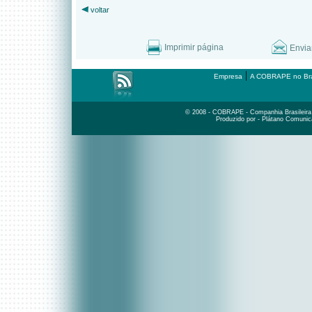
voltar
Imprimir página
Envia
|
Empresa
A COBRAPE no Bra
© 2008 - COBRAPE - Companhia Brasileira d
Produzido por - Plátano Comunic